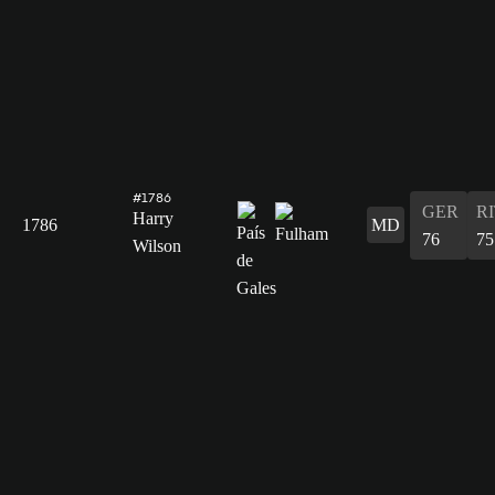
#1786
GER
R
Harry
1786
MD
76
75
Wilson