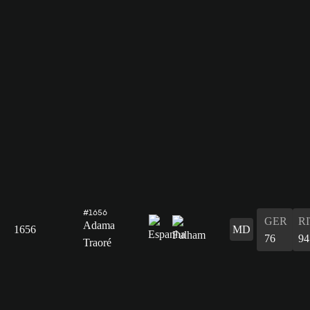
#1656
GER
R
Adama
1656
MD
76
94
Traoré