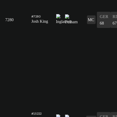
GER
R
#7280
7280
MC
Josh King
68
67
#15222
GER
R