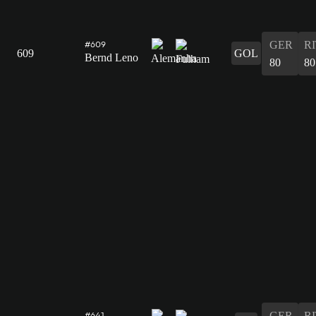
GER
R
#609
609
GOL
Bernd Leno
80
80
GER
R
#641