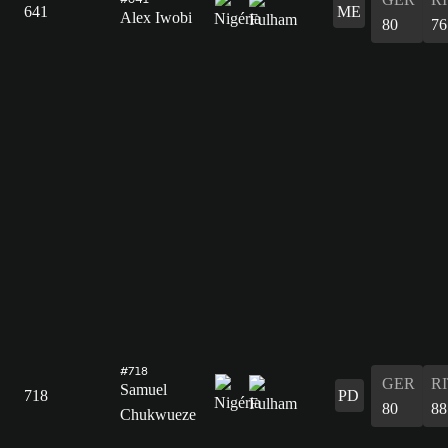
641
ME
Alex Iwobi
80
76
#718
GER
R
Samuel
718
PD
80
88
Chukwueze