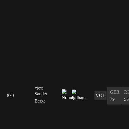
#870
GER
R
Sander
870
VOL
79
55
Berge