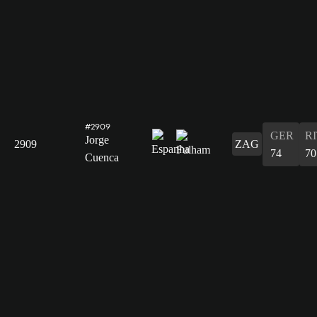
#2909
GER
R
Jorge
2909
ZAG
74
70
Cuenca