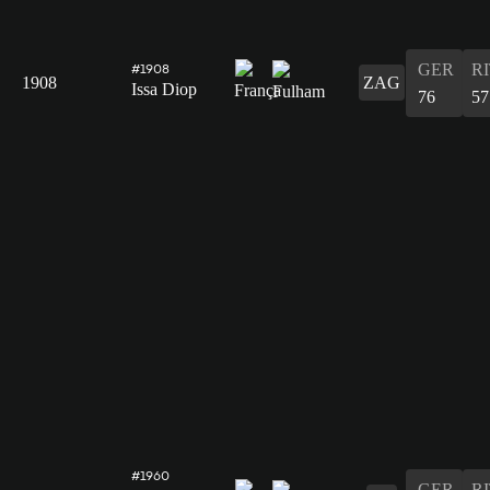
GER
R
#1908
1908
ZAG
Issa Diop
76
57
#1960
GER
R