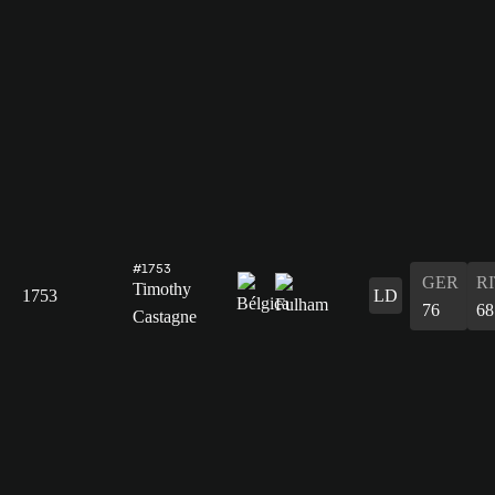
#1753
GER
R
Timothy
1753
LD
76
68
Castagne