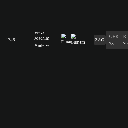
#1246
GER
R
Joachim
1246
ZAG
78
39
Andersen