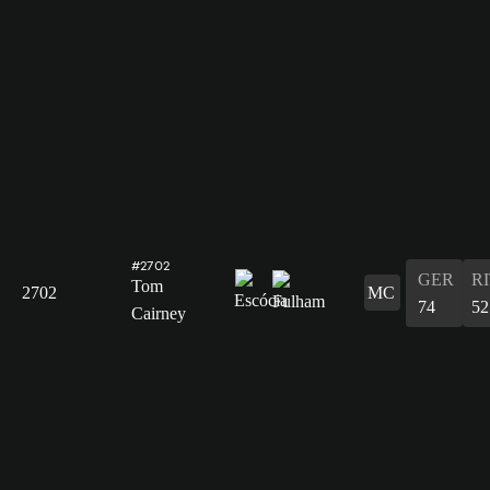
#2702
GER
R
Tom
2702
MC
74
52
Cairney