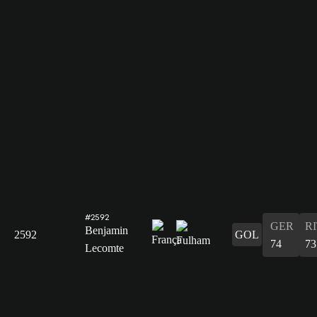
#2592
GER
R
Benjamin
2592
GOL
74
73
Lecomte