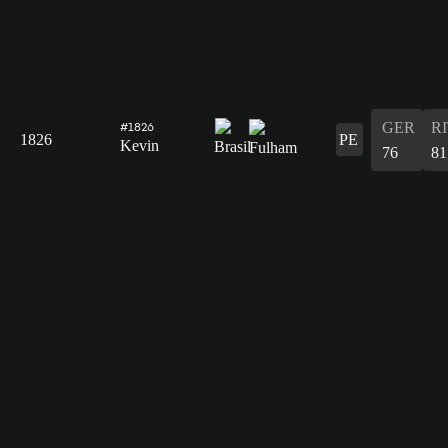
GER
R
#1826
1826
PE
Kevin
76
81