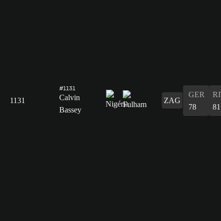
#1131
GER
R
Calvin
1131
ZAG
78
81
Bassey