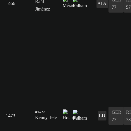
Raúl
1466
ATA
77
57
Jiménez
GER
R
#1473
1473
LD
Kenny Tete
77
73