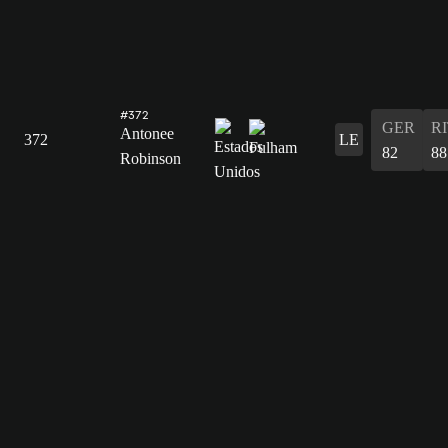
#372
GER
R
Antonee
372
LE
82
88
Robinson