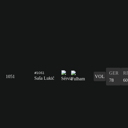
GER
R
#1051
1051
VOL
Saša Lukić
78
60