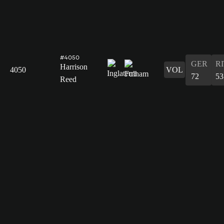
#4050
GER
R
Harrison
4050
VOL
72
53
Reed