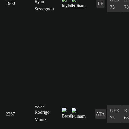
Ryan
1960
LE
75
78
Sessegnon
#2267
GER
R
Rodrigo
2267
ATA
75
68
Muniz