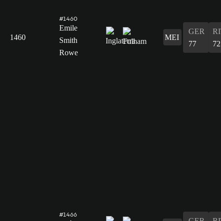
#1460
Emile
GER
R
1460
MEI
Smith
77
72
Rowe
#1466
GER
R