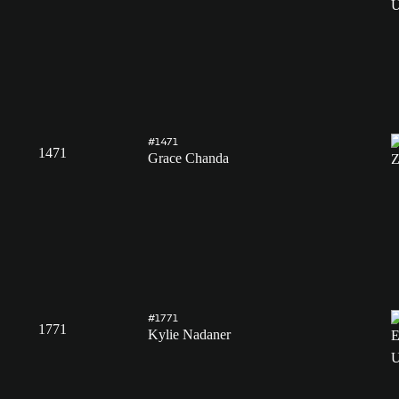
#1471
1471
Grace Chanda
#1771
1771
Kylie Nadaner