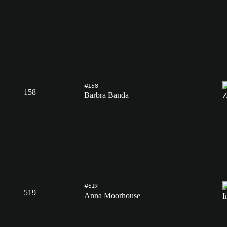
#158
158
Barbra Banda
#519
519
Anna Moorhouse