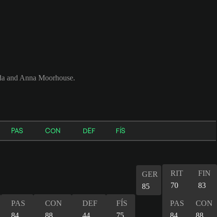
nda and Anna Moorhouse.
PAS
CON
DEF
FÍS
RIT
FIN
GER
70
83
85
PAS
CON
DEF
FÍS
PAS
CON
84
88
44
75
84
88