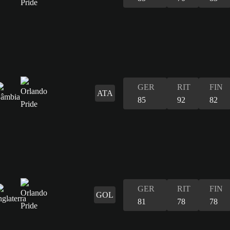
GER
RIT
FIN
ATA
85
92
82
GER
RIT
FIN
GOL
81
78
78