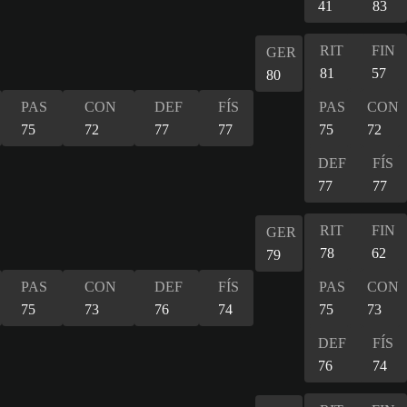
41
83
RIT
FIN
GER
81
57
80
PAS
CON
DEF
FÍS
PAS
CON
75
72
77
77
75
72
DEF
FÍS
77
77
RIT
FIN
GER
78
62
79
PAS
CON
DEF
FÍS
PAS
CON
75
73
76
74
75
73
DEF
FÍS
76
74