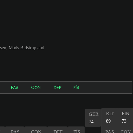
ssen, Mads Bidstrup and
PAS
CON
DEF
FÍS
RIT
FIN
GER
89
73
74
N
PAS
CON
DEF
FÍS
PAS
CON