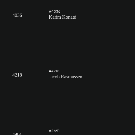
#4036
4036
Karim Konaté
#4218
4218
Jacob Rasmussen
#4491
4491