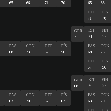
65
66
71
70
65
66
DEF
FÍS
71
70
RIT
FIN
GER
71
59
71
N
PAS
CON
DEF
FÍS
PAS
CON
68
73
67
56
68
73
DEF
FÍS
67
56
RIT
FIN
GER
76
60
68
N
PAS
CON
DEF
FÍS
PAS
CON
63
70
52
62
63
70
DEF
FÍS