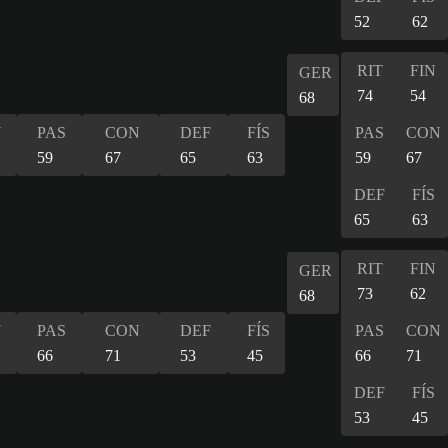
52
62
RIT
FIN
GER
74
54
68
N
PAS
CON
DEF
FÍS
PAS
CON
59
67
65
63
59
67
DEF
FÍS
65
63
RIT
FIN
GER
73
62
68
N
PAS
CON
DEF
FÍS
PAS
CON
66
71
53
45
66
71
DEF
FÍS
53
45