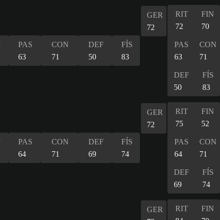
RIT
FIN
GER
72
70
72
N
PAS
CON
DEF
FÍS
PAS
CON
63
71
50
83
63
71
DEF
FÍS
50
83
RIT
FIN
GER
75
52
72
N
PAS
CON
DEF
FÍS
PAS
CON
64
71
69
74
64
71
DEF
FÍS
69
74
RIT
FIN
GER