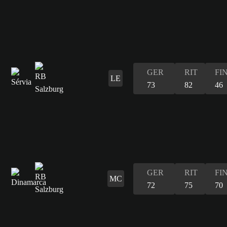
GER
RIT
FI
LE
73
82
46
GER
RIT
FI
MC
72
75
70