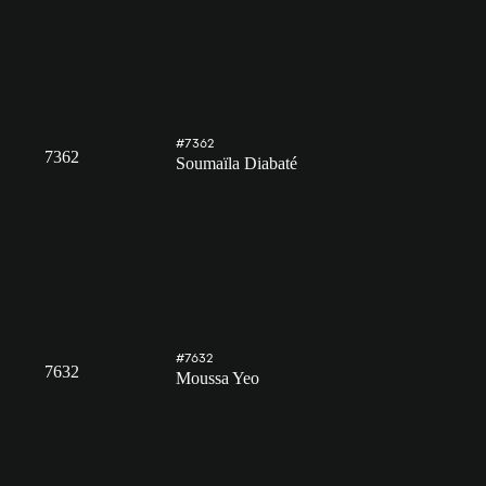
#7362
7362
Soumaïla Diabaté
#7632
7632
Moussa Yeo