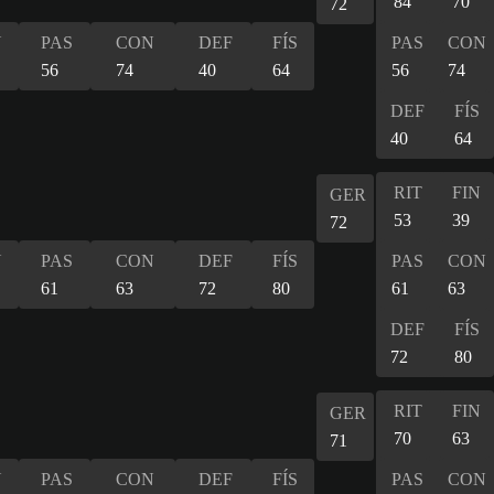
84
70
72
N
PAS
CON
DEF
FÍS
PAS
CON
56
74
40
64
56
74
DEF
FÍS
40
64
RIT
FIN
GER
53
39
72
N
PAS
CON
DEF
FÍS
PAS
CON
61
63
72
80
61
63
DEF
FÍS
72
80
RIT
FIN
GER
70
63
71
N
PAS
CON
DEF
FÍS
PAS
CON