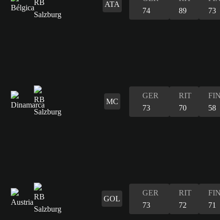
ATA
74
89
73
GER
RIT
FI
MC
73
70
58
GER
RIT
FI
GOL
73
72
71