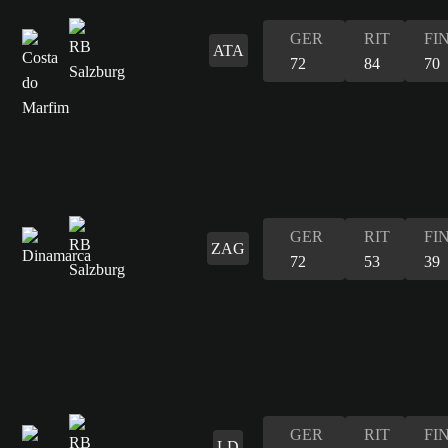
GER
RIT
FI
ATA
72
84
70
GER
RIT
FI
ZAG
72
53
39
GER
RIT
FI
LD