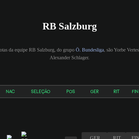
RB Salzburg
notas da equipe RB Salzburg, do grupo
Ö. Bundesliga
, são Yorbe Verte
Alexander Schlager.
NAC
SELEÇÃO
POS
GER
RIT
FIN
GER
RIT
FI