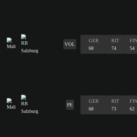
GER
RIT
FI
VOL
68
74
54
GER
RIT
FI
PE
68
73
62