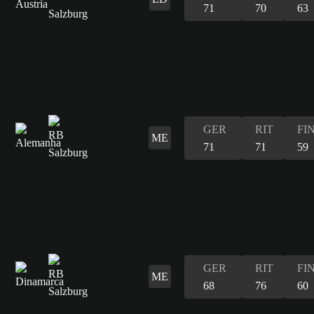
71
70
63
GER
RIT
FI
ME
71
71
59
GER
RIT
FI
ME
68
76
60