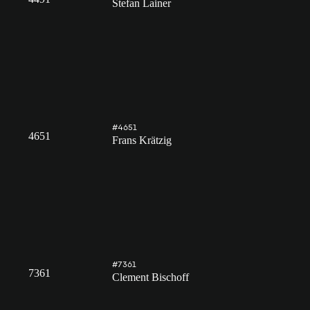
Stefan Lainer
#4651
4651
Frans Krätzig
#7361
7361
Clement Bischoff