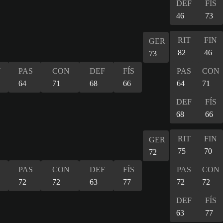
DEF
FÍS
46
73
RIT
FIN
GER
82
46
73
N
PAS
CON
DEF
FÍS
PAS
CON
64
71
68
66
64
71
DEF
FÍS
68
66
RIT
FIN
GER
75
70
72
N
PAS
CON
DEF
FÍS
PAS
CON
72
72
63
77
72
72
DEF
FÍS
63
77