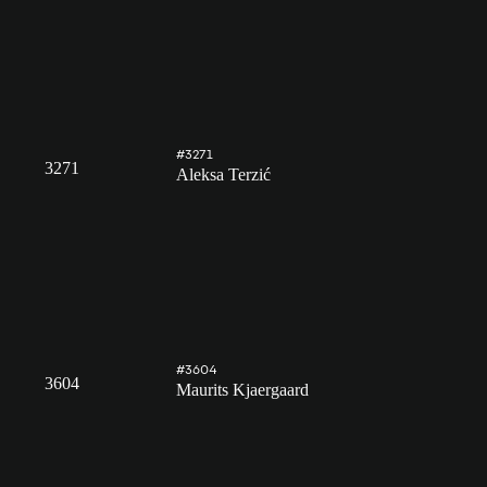
#3271
3271
Aleksa Terzić
#3604
3604
Maurits Kjaergaard