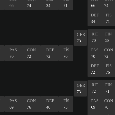
66
74
34
71
66
74
DEF
FÍS
34
71
RIT
FIN
GER
70
58
73
N
PAS
CON
DEF
FÍS
PAS
CON
70
72
72
76
70
72
DEF
FÍS
72
76
RIT
FIN
GER
72
71
73
N
PAS
CON
DEF
FÍS
PAS
CON
69
76
46
73
69
76