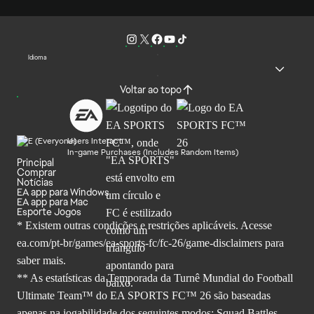
Idioma
Voltar ao topo
Users Interact
In-game Purchases (Includes Random Items)
Principal
Comprar
Notícias
EA app para Windows
EA app para Mac
Esporte Jogos
* Existem outras condições e restrições aplicáveis. Acesse
ea.com/pt-br/games/ea-sports-fc/fc-26
/game-disclaimers para
saber mais.
** As estatísticas da Temporada da Turnê Mundial do Football
Ultimate Team™ do EA SPORTS FC™ 26 são baseadas
apenas na jogabilidade dos seguintes modos: Squad Battles,