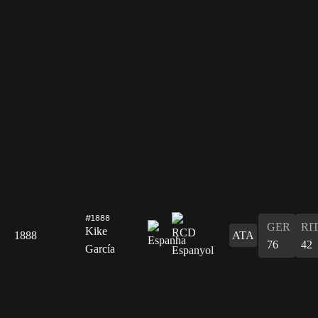
#1888
GER
RI
Kike
1888
ATA
76
42
García