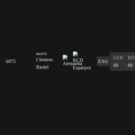
#6975
GER
RI
Clemens
6975
ZAG
69
60
Riedel