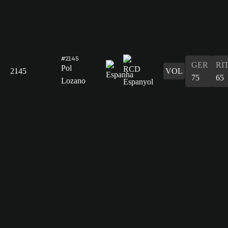
#2145
GER
RI
Pol
2145
VOL
75
65
Lozano