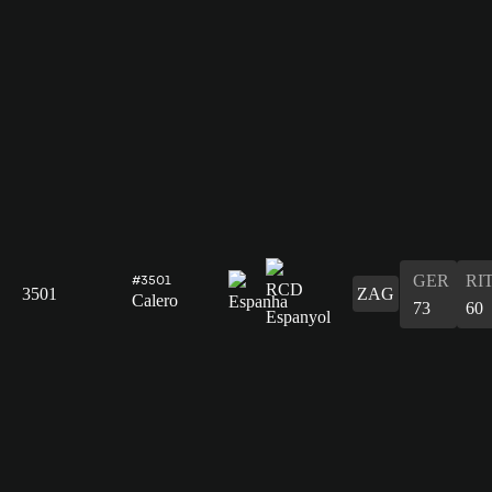
GER
RI
#3501
3501
ZAG
Calero
73
60