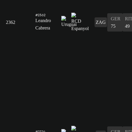
#2362
GER
RI
Leandro
2362
ZAG
75
49
Cabrera
GER
RI
#2724