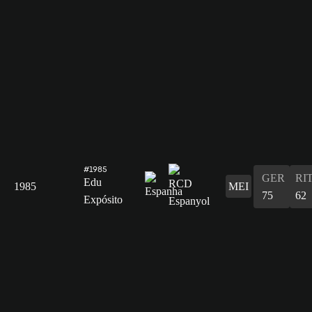
#1985
GER
RI
Edu
1985
MEI
75
62
Expósito