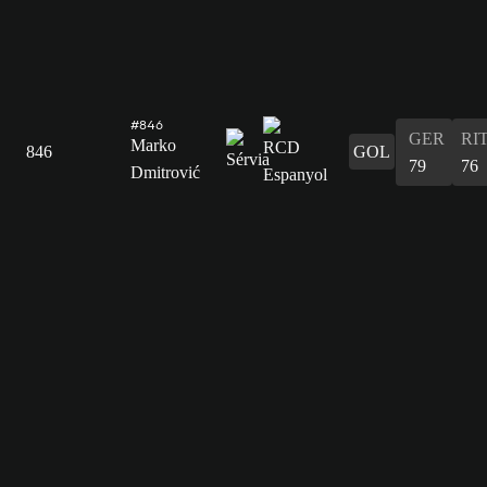
#846
GER
RI
Marko
846
GOL
79
76
Dmitrović