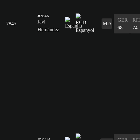
#7845
GER
RI
Javi
7845
MD
68
74
Hernández
GER
RI
#10661