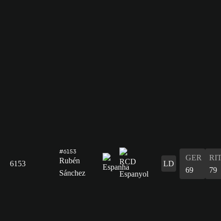
#6153
GER
RI
Rubén
6153
LD
69
79
Sánchez