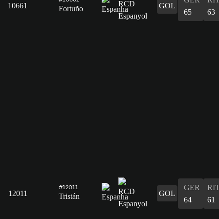
10661
GOL
Fortuño
65
63
GER
RI
#12011
12011
GOL
Tristán
64
61