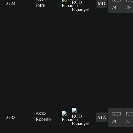
2724
MD
Jofre
74
79
GER
RI
#2732
2732
ATA
Roberto
74
73