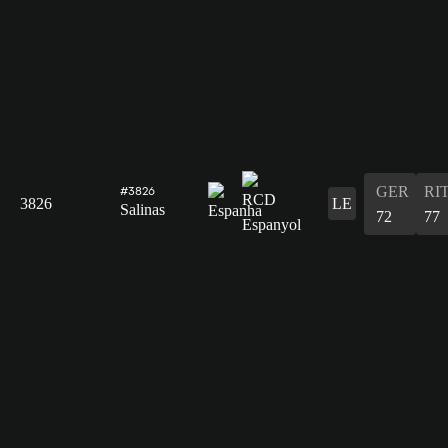
GER
RI
#3826
3826
LE
Salinas
72
77