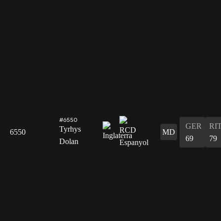
#6550
GER
RI
Tyrhys
6550
MD
69
79
Dolan