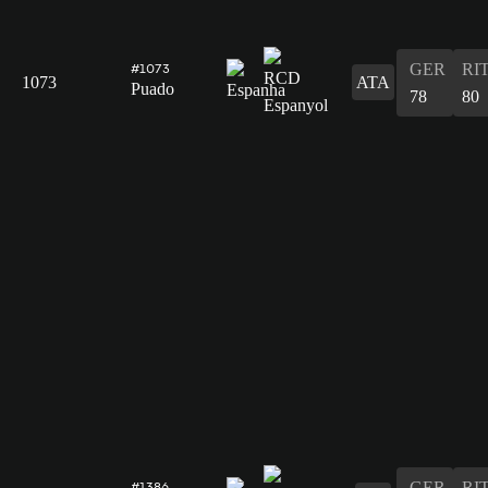
GER
RI
#1073
1073
ATA
Puado
78
80
GER
RI
#1386