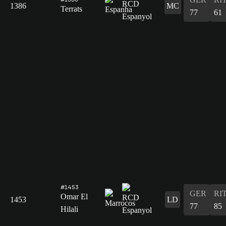
1386
MC
Terrats
77
61
#1453
GER
RI
Omar El
1453
LD
77
85
Hilali