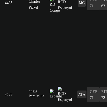
Charles
4435
MC
71
63
Pickel
GER
RI
#4529
4529
ATA
Pere Milla
71
72