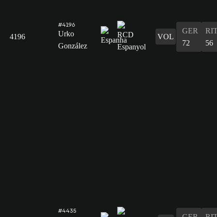
#4196
GER
RI
Urko
4196
VOL
72
56
González
#4435
GER
RI