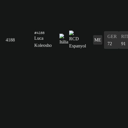
#4188
GER
RI
Luca
4188
ME
72
91
Koleosho