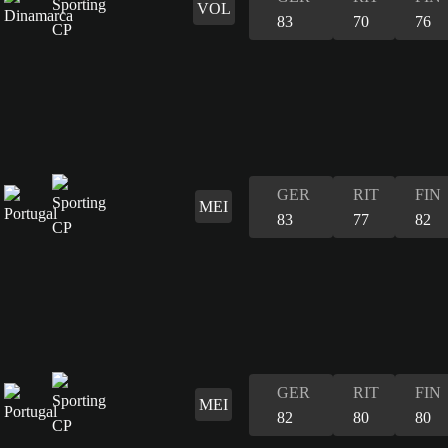
VOL
83
70
76
GER
RIT
FIN
MEI
83
77
82
GER
RIT
FIN
MEI
82
80
80