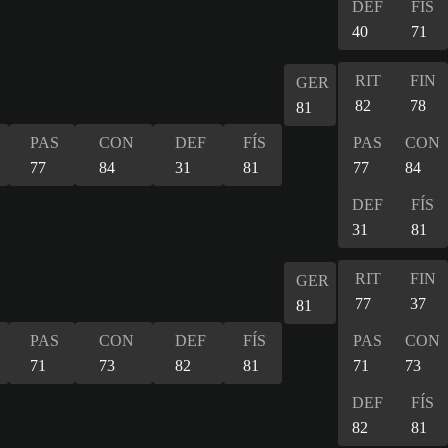
DEF
FÍS
40
71
RIT
FIN
GER
82
78
81
PAS
CON
DEF
FÍS
PAS
CON
77
84
31
81
77
84
DEF
FÍS
31
81
RIT
FIN
GER
77
37
81
PAS
CON
DEF
FÍS
PAS
CON
71
73
82
81
71
73
DEF
FÍS
82
81