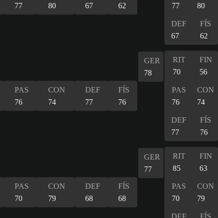
77
80
67
62
77
80
DEF
FÍS
67
62
RIT
FIN
GER
70
56
78
PAS
CON
DEF
FÍS
PAS
CON
76
74
77
76
76
74
DEF
FÍS
77
76
RIT
FIN
GER
85
63
77
PAS
CON
DEF
FÍS
PAS
CON
70
79
68
68
70
79
DEF
FÍS