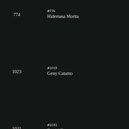
#774
774
Hidemasa Morita
#1023
1023
Geny Catamo
#1031
1031