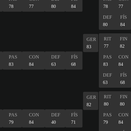
78
77
80
84
78
77
DEF
FÍS
80
84
RIT
FIN
GER
77
82
83
PAS
CON
DEF
FÍS
PAS
CON
83
84
63
68
83
84
DEF
FÍS
63
68
RIT
FIN
GER
80
80
82
PAS
CON
DEF
FÍS
PAS
CON
79
84
40
71
79
84