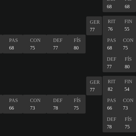
68
68
RIT
FIN
GER
76
55
77
PAS
CON
DEF
FÍS
PAS
CON
68
75
77
80
68
75
DEF
FÍS
77
80
RIT
FIN
GER
82
54
77
PAS
CON
DEF
FÍS
PAS
CON
66
73
78
75
66
73
DEF
FÍS
78
75