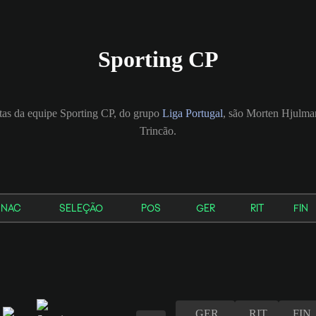
Sporting CP
tas da equipe Sporting CP, do grupo
Liga Portugal
, são Morten Hjulma
Trincão.
NAC
SELEÇÃO
POS
GER
RIT
FIN
GER
RIT
FIN