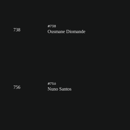
#738
738
Ousmane Diomande
#756
756
Nuno Santos