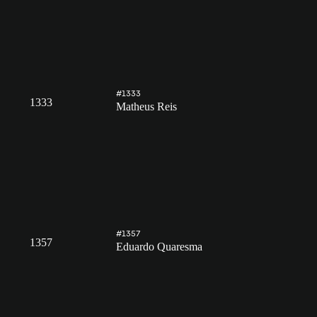
#1333
1333
Matheus Reis
#1357
1357
Eduardo Quaresma