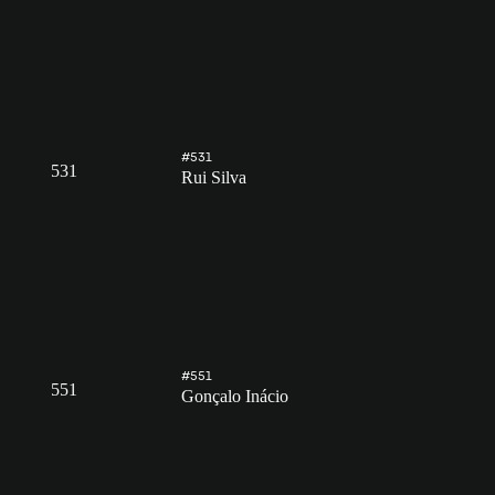
#531
531
Rui Silva
#551
551
Gonçalo Inácio