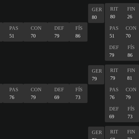
RIT
FIN
GER
80
26
80
PAS
CON
DEF
FÍS
PAS
CON
51
70
79
86
51
70
DEF
FÍS
79
86
RIT
FIN
GER
79
81
79
PAS
CON
DEF
FÍS
PAS
CON
76
79
69
73
76
79
DEF
FÍS
69
73
RIT
FIN
GER