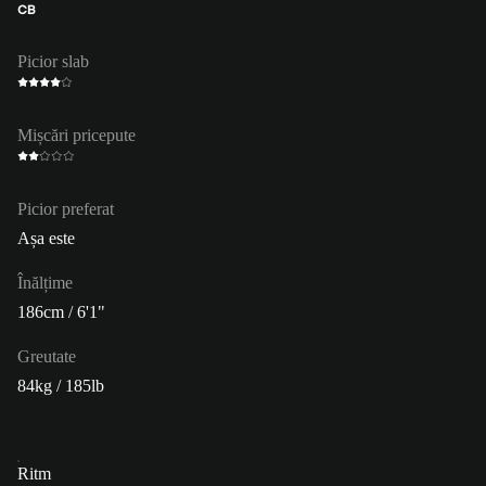
CB
Picior slab
Mișcări pricepute
Picior preferat
Așa este
Înălțime
186cm / 6'1"
Greutate
84kg / 185lb
Ritm