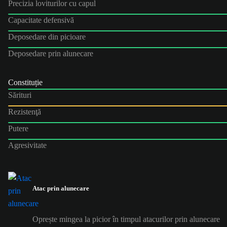
Precizia loviturilor cu capul
Capacitate defensivă
Deposedare din picioare
Deposedare prin alunecare
Constituție
Sărituri
Rezistenţă
Putere
Agresivitate
Atac prin alunecare
Oprește mingea la picior în timpul atacurilor prin alunecare