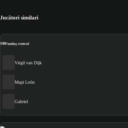
Jucători similari
CB
Fundaș central
Virgil van Dijk
Mapi León
Gabriel