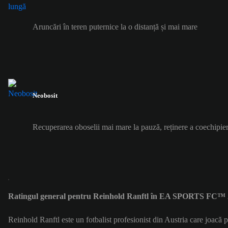
Aruncări în teren puternice la o distanță și mai mare
Neobosit
Recuperarea oboselii mai mare la pauză, reținere a coechipier
Ratingul general pentru Reinhold Ranftl în EA SPORTS FC™ 2
Reinhold Ranftl este un fotbalist profesionist din Austria care joac