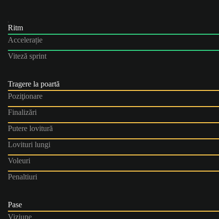
Ritm
Accelerație
Viteză sprint
Tragere la poartă
Poziţionare
Finalizări
Putere lovitură
Lovituri lungi
Voleuri
Penaltiuri
Pase
Viziune