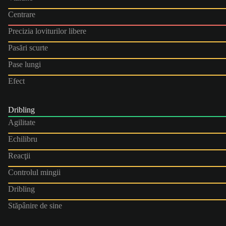
Centrare
Precizia loviturilor libere
Pasări scurte
Pase lungi
Efect
Dribling
Agilitate
Echilibru
Reacţii
Controlul mingii
Dribling
Stăpânire de sine