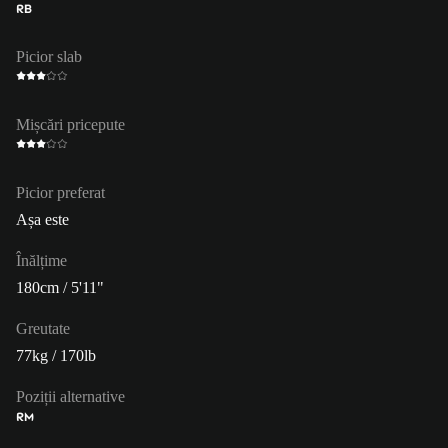
RB
Picior slab
Mișcări pricepute
Picior preferat
Așa este
Înălțime
180cm / 5'11"
Greutate
77kg / 170lb
Poziții alternative
RM