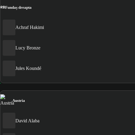
RB
Fundaș dreapta
Achraf Hakimi
Lucy Bronze
Jules Koundé
Austria
David Alaba