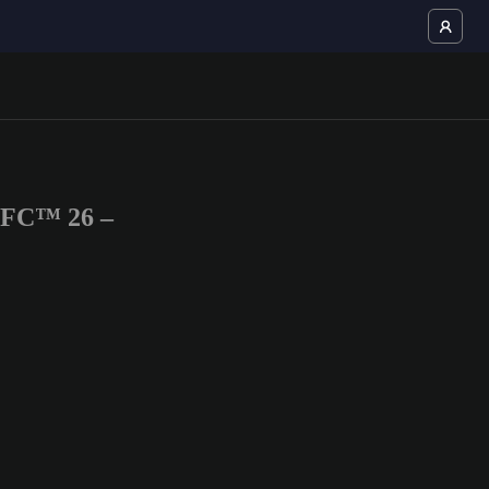
S FC™ 26 –