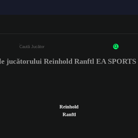
le jucătorului Reinhold Ranftl EA SPORT
Enter a minimum of 3 characters or numbers
Reinhold
Ranftl