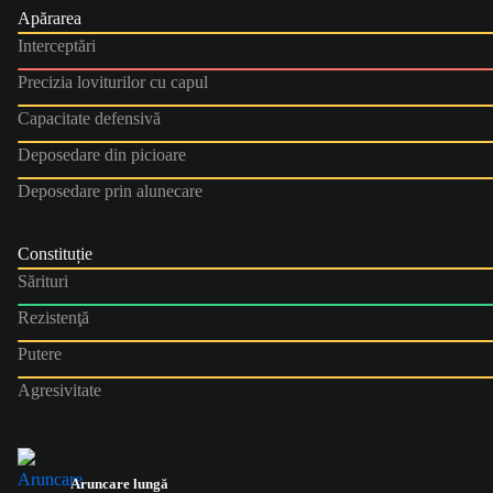
Apărarea
Interceptări
Precizia loviturilor cu capul
Capacitate defensivă
Deposedare din picioare
Deposedare prin alunecare
Constituție
Sărituri
Rezistenţă
Putere
Agresivitate
Aruncare lungă