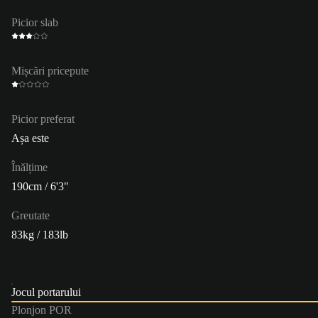
Picior slab
Mișcări pricepute
Picior preferat
Așa este
Înălțime
190cm / 6'3"
Greutate
83kg / 183lb
Jocul portarului
Plonjon POR