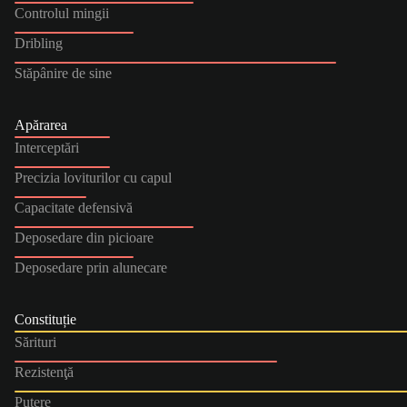
Controlul mingii
Dribling
Stăpânire de sine
Apărarea
Interceptări
Precizia loviturilor cu capul
Capacitate defensivă
Deposedare din picioare
Deposedare prin alunecare
Constituție
Sărituri
Rezistenţă
Putere