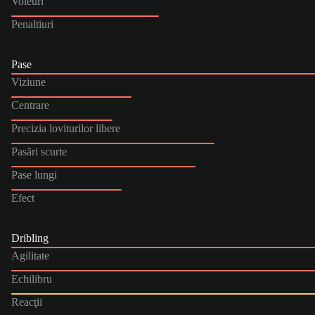
Voleuri
Penaltiuri
Pase
Viziune
Centrare
Precizia loviturilor libere
Pasări scurte
Pase lungi
Efect
Dribling
Agilitate
Echilibru
Reacţii