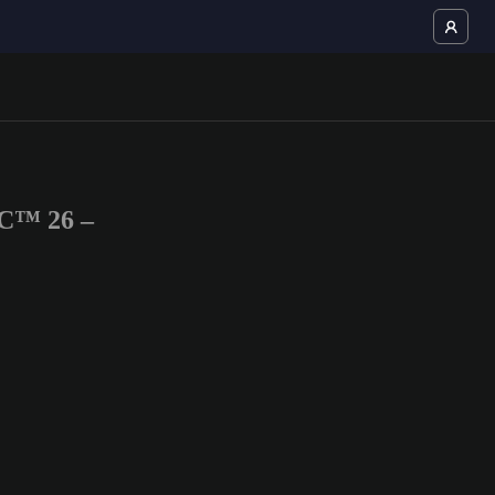
FC™ 26 –