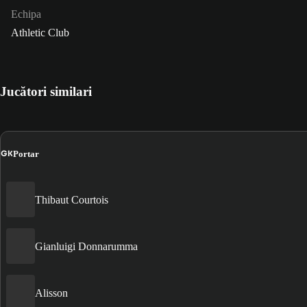
Echipa
Athletic Club
Jucători similari
GK
Portar
Thibaut Courtois
Gianluigi Donnarumma
Alisson