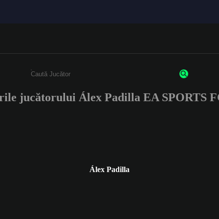
rile jucătorului Álex Padilla EA SPORTS 
Enter a minimum of 3 characters or numbers
Álex Padilla