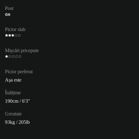
Post
GK
Picior slab
Mișcări pricepute
Picior preferat
Așa este
Înălțime
190cm / 6'3"
Greutate
93kg / 205lb