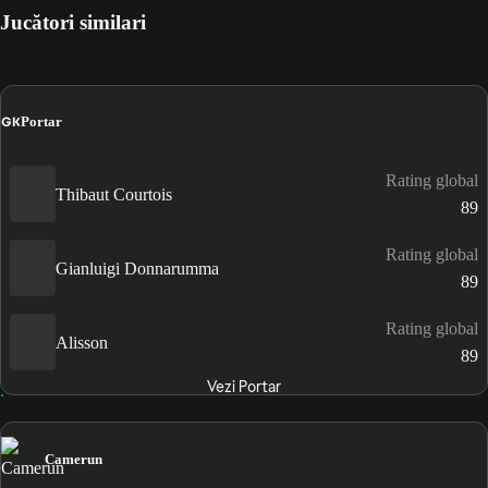
Jucători similari
GK
Portar
Rating global
Thibaut Courtois
89
Rating global
Gianluigi Donnarumma
89
Rating global
Alisson
89
Vezi Portar
Camerun