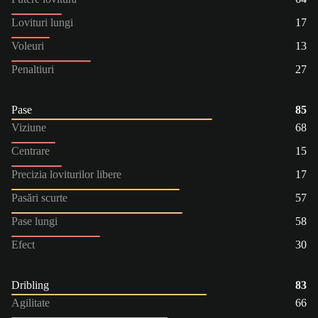
Lovituri lungi
17
Voleuri
13
Penaltiuri
27
Pase
85
Viziune
68
Centrare
15
Precizia loviturilor libere
17
Pasări scurte
57
Pase lungi
58
Efect
30
Dribling
83
Agilitate
66