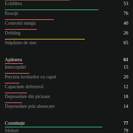
Echilibru
53
Reacţii
76
Controlul mingii
40
Dribling
26
Stăpânire de sine
65
Apărarea
61
Interceptări
15
Precizia loviturilor cu capul
20
Capacitate defensivă
12
Deposedare din picioare
18
Deposedare prin alunecare
14
Constituție
77
Sărituri
79