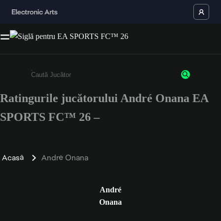
Ratingurile jucătorului André Onana EA
Enter a minimum of 3 characters or numbers
SPORTS FC™ 26 –
Acasă
André Onana
André
Onana