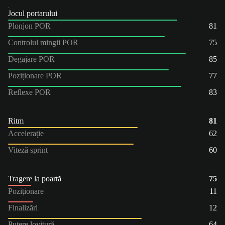
Jocul portarului
Plonjon POR
81
Controlul mingii POR
75
Degajare POR
85
Poziționare POR
77
Reflexe POR
83
Ritm
81
Accelerație
62
Viteză sprint
60
Tragere la poartă
75
Poziţionare
11
Finalizări
12
Putere lovitură
64