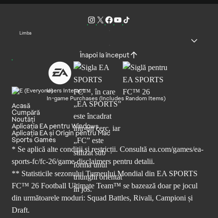
Limba
Înapoi la început
Users Interact
In-game Purchases (Includes Random Items)
Acasă
Cumpără
Noutăți
Aplicația EA pentru Windows
Aplicația EA și Origin pentru Mac
Sports Games
* Se aplică alte condiții și restricții. Consultă
ea.com/games/ea-
sports-fc/fc-26/game-disclaimers
pentru detalii.
** Statisticile sezonului Turneului Mondial din EA SPORTS
FC™ 26 Football Ultimate Team™ se bazează doar pe jocul
din următoarele moduri: Squad Battles, Rivali, Campioni și
Draft.