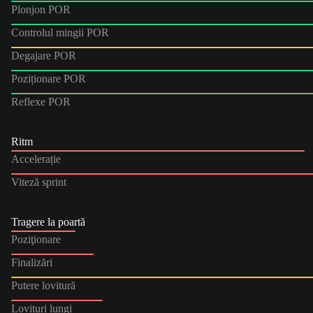
Plonjon POR
Controlul mingii POR
Degajare POR
Poziționare POR
Reflexe POR
Ritm
Accelerație
Viteză sprint
Tragere la poartă
Poziţionare
Finalizări
Putere lovitură
Lovituri lungi