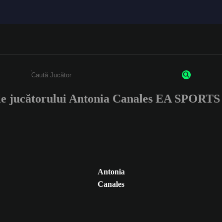
le jucătorului Antonia Canales EA SPORT
Enter a minimum of 3 characters or numbers
Antonia
Canales