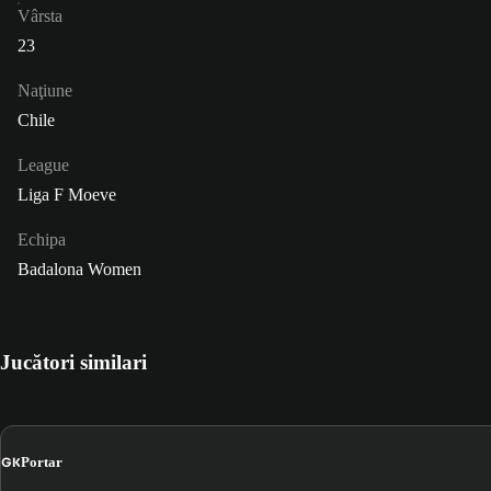
Vârsta
23
Naţiune
Chile
League
Liga F Moeve
Echipa
Badalona Women
Jucători similari
GK
Portar