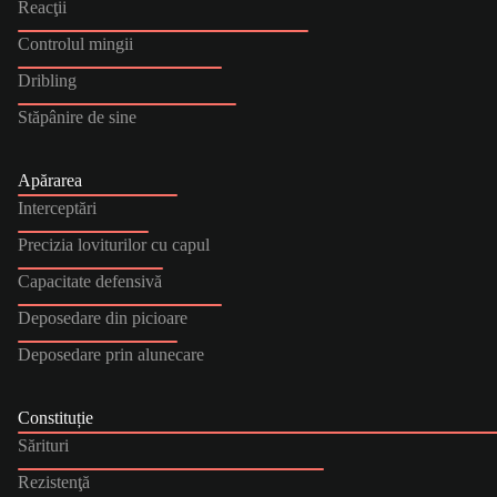
Reacţii
Controlul mingii
Dribling
Stăpânire de sine
Apărarea
Interceptări
Precizia loviturilor cu capul
Capacitate defensivă
Deposedare din picioare
Deposedare prin alunecare
Constituție
Sărituri
Rezistenţă