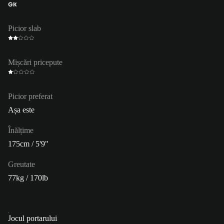
GK
Picior slab
Mișcări pricepute
Picior preferat
Așa este
Înălțime
175cm / 5'9"
Greutate
77kg / 170lb
Jocul portarului