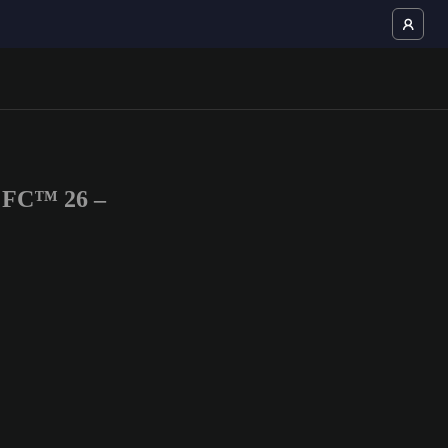
S FC™ 26 –