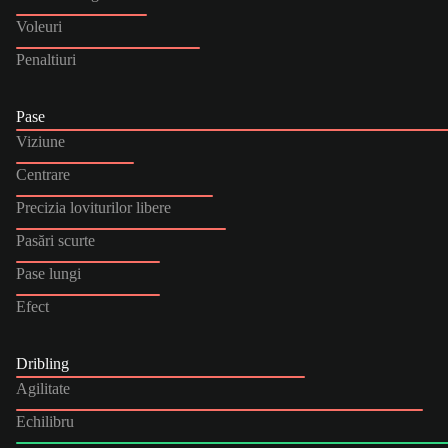
Voleuri
Penaltiuri
Pase
Viziune
Centrare
Precizia loviturilor libere
Pasări scurte
Pase lungi
Efect
Dribling
Agilitate
Echilibru