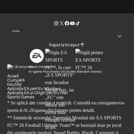
Limba
Înapoi la început
Users Interact
In-game Purchases (Includes Random Items)
Acasă
Cumpără
Noutăți
Aplicația EA pentru Windows
Aplicația EA și Origin pentru Mac
Sports Games
* Se aplică alte condiții și restricții. Consultă
ea.com/games/ea-
sports-fc/fc-26/game-disclaimers
pentru detalii.
** Statisticile sezonului Turneului Mondial din EA SPORTS
FC™ 26 Football Ultimate Team™ se bazează doar pe jocul
din următoarele moduri: Squad Battles, Rivali, Campioni și