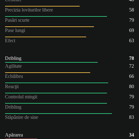
Precizia loviturilor libere
58
Pasări scurte
79
Pase lungi
69
Efect
63
Dribling
78
Agilitate
72
Echilibru
66
Reacţii
80
Controlul mingii
79
Dribling
79
Stăpânire de sine
83
Apărarea
34