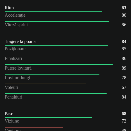
Ritm
83
Accelerație
80
Viteză sprint
86
Tragere la poartă
84
Poziţionare
85
Finalizări
86
Putere lovitură
89
Lovituri lungi
78
Voleuri
67
Penaltiuri
84
Pase
68
Viziune
72
Centrare
48