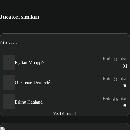
Jucători similari
ST
Atacant
Rating global
Kylian Mbappé
91
Rating global
Ousmane Dembélé
90
Rating global
Erling Haaland
90
Vezi Atacant