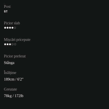
Post
ST
Picior slab
Mișcări pricepute
Picior preferat
Stânga
Înălțime
189cm / 6'2"
Greutate
78kg / 172lb