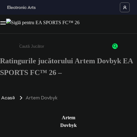
Ratingurile jucătorului Artem Dovbyk EA
Enter a minimum of 3 characters or numbers
SPORTS FC™ 26 –
Acasă
Artem Dovbyk
Artem
Dovbyk