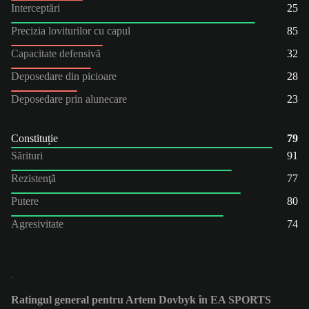
Interceptări
25
Precizia loviturilor cu capul
85
Capacitate defensivă
32
Deposedare din picioare
28
Deposedare prin alunecare
23
Constituție
79
Sărituri
91
Rezistenţă
77
Putere
80
Agresivitate
74
Ratingul general pentru Artem Dovbyk în EA SPORTS