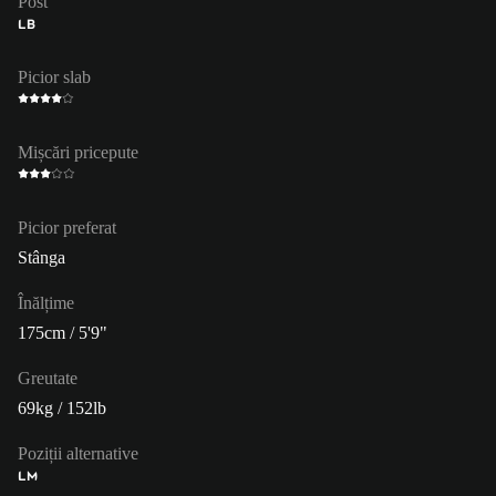
Post
LB
Picior slab
Mișcări pricepute
Picior preferat
Stânga
Înălțime
175cm / 5'9"
Greutate
69kg / 152lb
Poziții alternative
LM