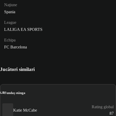
Naţiune
Spania
League
LALIGA EA SPORTS
Echipa
FC Barcelona
Jucători similari
LB
Fundaș stânga
Rating global
Katie McCabe
87