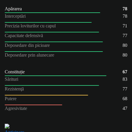
Apărarea
78
Interceptări
78
Precizia loviturilor cu capul
71
Capacitate defensivă
77
Deposedare din picioare
80
Deposedare prin alunecare
80
Constituție
67
Sărituri
83
Rezistenţă
77
Putere
68
Agresivitate
47