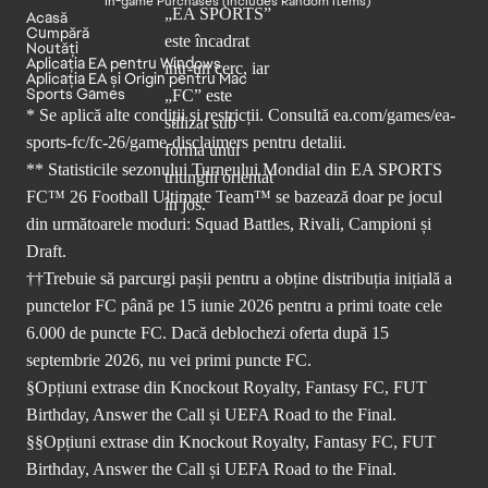
In-game Purchases (Includes Random Items)
Acasă
Cumpără
Noutăți
Aplicația EA pentru Windows
Aplicația EA și Origin pentru Mac
Sports Games
* Se aplică alte condiții și restricții. Consultă
ea.com/games/ea-
sports-fc/fc-26/game-disclaimers
pentru detalii.
** Statisticile sezonului Turneului Mondial din EA SPORTS
FC™ 26 Football Ultimate Team™ se bazează doar pe jocul
din următoarele moduri: Squad Battles, Rivali, Campioni și
Draft.
††Trebuie să parcurgi pașii pentru a obține distribuția inițială a
punctelor FC până pe 15 iunie 2026 pentru a primi toate cele
6.000 de puncte FC. Dacă deblochezi oferta după 15
septembrie 2026, nu vei primi puncte FC.
§Opțiuni extrase din Knockout Royalty, Fantasy FC, FUT
Birthday, Answer the Call și UEFA Road to the Final.
§§Opțiuni extrase din Knockout Royalty, Fantasy FC, FUT
Birthday, Answer the Call și UEFA Road to the Final.