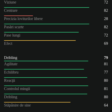
Viziune
72
Centrare
82
Precizia loviturilor libere
28
Pasări scurte
82
Pase lungi
72
Efect
69
Dribling
79
Agilitate
81
Echilibru
77
Reacţii
80
Controlul mingii
81
Dribling
80
Stăpânire de sine
64