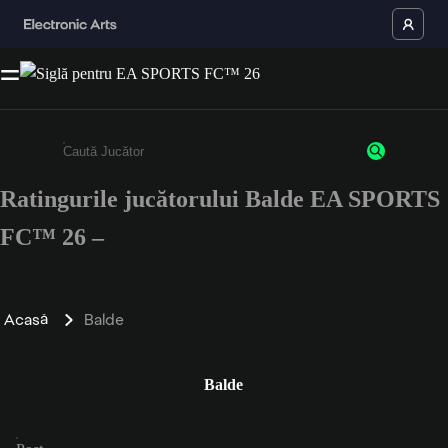
Ratingurile jucătorului Balde EA SPORTS
Enter a minimum of 3 characters or numbers
FC™ 26 –
Acasă
Balde
Balde