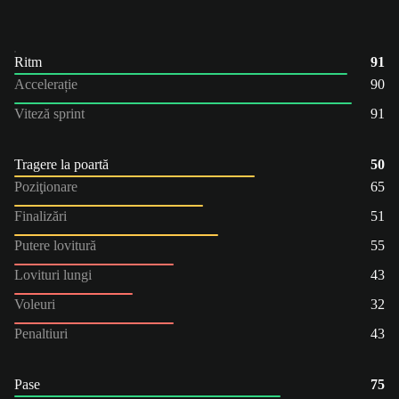
Ritm
91
Accelerație
90
Viteză sprint
91
Tragere la poartă
50
Poziţionare
65
Finalizări
51
Putere lovitură
55
Lovituri lungi
43
Voleuri
32
Penaltiuri
43
Pase
75