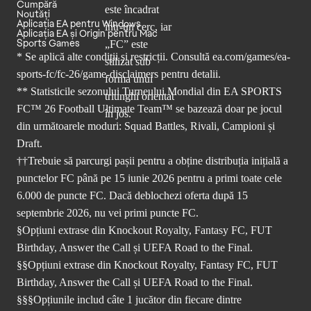
Cumpără
Noutăți
Aplicația EA pentru Windows
Aplicația EA și Origin pentru Mac
Sports Games
* Se aplică alte condiții și restricții. Consultă
ea.com/games/ea-
sports-fc/fc-26/game-disclaimers
pentru detalii.
** Statisticile sezonului Turneului Mondial din EA SPORTS
FC™ 26 Football Ultimate Team™ se bazează doar pe jocul
din următoarele moduri: Squad Battles, Rivali, Campioni și
Draft.
††Trebuie să parcurgi pașii pentru a obține distribuția inițială a
punctelor FC până pe 15 iunie 2026 pentru a primi toate cele
6.000 de puncte FC. Dacă deblochezi oferta după 15
septembrie 2026, nu vei primi puncte FC.
§Opțiuni extrase din Knockout Royalty, Fantasy FC, FUT
Birthday, Answer the Call și UEFA Road to the Final.
§§Opțiuni extrase din Knockout Royalty, Fantasy FC, FUT
Birthday, Answer the Call și UEFA Road to the Final.
§§§Opțiunile includ câte 1 jucător din fiecare dintre