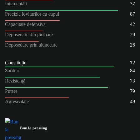
Interceptări
37
Precizia loviturilor cu capul
87
Capacitate defensivă
42
Deposedare din picioare
29
Deposedare prin alunecare
26
Constituție
72
Sărituri
84
Rezistenţă
73
Putere
79
Agresivitate
49
Bun la pressing