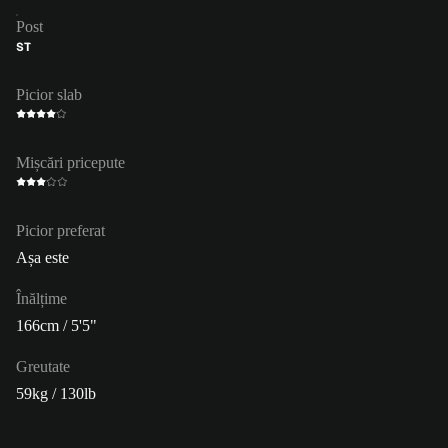
Post
ST
Picior slab
Mișcări pricepute
Picior preferat
Așa este
Înălțime
166cm / 5'5"
Greutate
59kg / 130lb