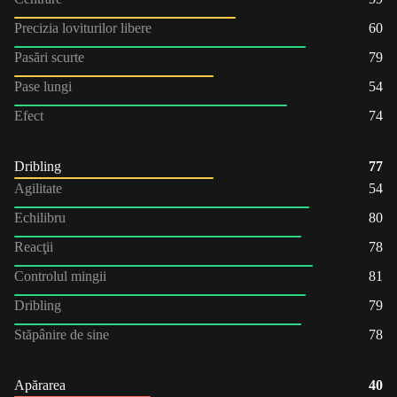
Precizia loviturilor libere
60
Pasări scurte
79
Pase lungi
54
Efect
74
Dribling
77
Agilitate
54
Echilibru
80
Reacţii
78
Controlul mingii
81
Dribling
79
Stăpânire de sine
78
Apărarea
40