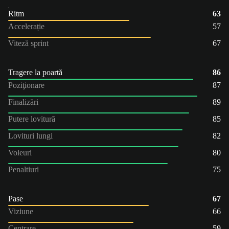
Ritm
63
Accelerație
57
Viteză sprint
67
Tragere la poartă
86
Poziţionare
87
Finalizări
89
Putere lovitură
85
Lovituri lungi
82
Voleuri
80
Penaltiuri
75
Pase
67
Viziune
66
Centrare
59