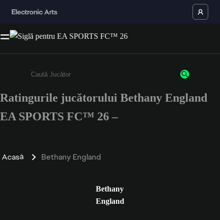
Ratingurile jucătorului Bethany England
Enter a minimum of 3 characters or numbers
EA SPORTS FC™ 26 –
Acasă
Bethany England
Bethany
England