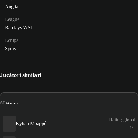
Anglia
League
Barclays WSL
Echipa
Spurs
Jucători similari
ST
Atacant
Rating global
Kylian Mbappé
91