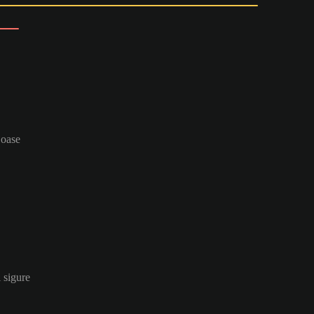
joase
 sigure