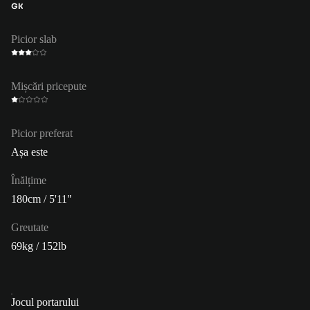
GK
Picior slab
Mișcări pricepute
Picior preferat
Așa este
Înălțime
180cm / 5'11"
Greutate
69kg / 152lb
Jocul portarului