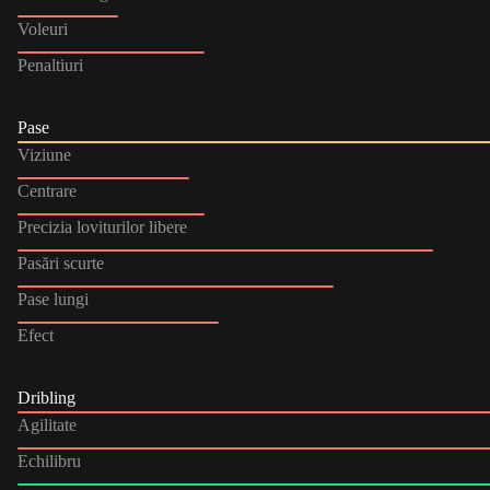
Voleuri
Penaltiuri
Pase
Viziune
Centrare
Precizia loviturilor libere
Pasări scurte
Pase lungi
Efect
Dribling
Agilitate
Echilibru