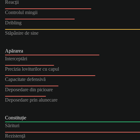
Reacţii
Controlul mingii
Dribling
Stăpânire de sine
Apărarea
Interceptări
Precizia loviturilor cu capul
Capacitate defensivă
Deposedare din picioare
Deposedare prin alunecare
Constituție
Sărituri
Rezistenţă