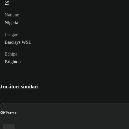
25
Naţiune
Nigeria
League
Barclays WSL
Echipa
Brighton
Jucători similari
GK
Portar