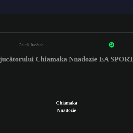
e jucătorului Chiamaka Nnadozie EA SPOR
Enter a minimum of 3 characters or numbers
Chiamaka
Nnadozie