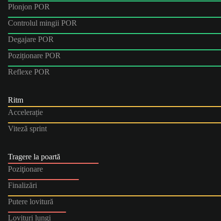
Plonjon POR
Controlul mingii POR
Degajare POR
Poziționare POR
Reflexe POR
Ritm
Accelerație
Viteză sprint
Tragere la poartă
Poziţionare
Finalizări
Putere lovitură
Lovituri lungi