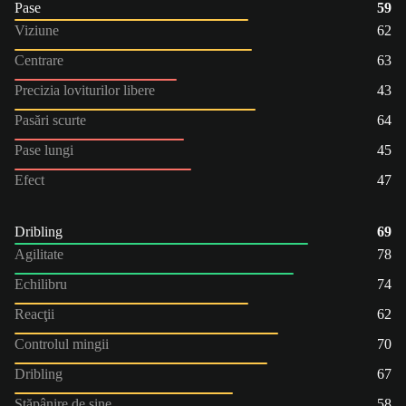
Pase
59
Viziune
62
Centrare
63
Precizia loviturilor libere
43
Pasări scurte
64
Pase lungi
45
Efect
47
Dribling
69
Agilitate
78
Echilibru
74
Reacţii
62
Controlul mingii
70
Dribling
67
Stăpânire de sine
58