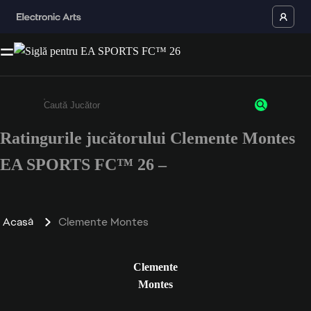
Ratingurile jucătorului Clemente Montes
Enter a minimum of 3 characters or numbers
EA SPORTS FC™ 26 –
Acasă
Clemente Montes
Clemente
Montes