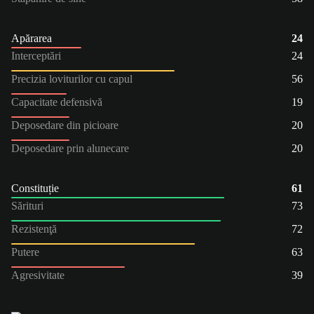
Apărarea
24
Interceptări
24
Precizia loviturilor cu capul
56
Capacitate defensivă
19
Deposedare din picioare
20
Deposedare prin alunecare
20
Constituție
61
Sărituri
73
Rezistenţă
72
Putere
63
Agresivitate
39