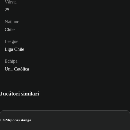
Vârsta
25
Naţiune
Chile
League
Liga Chile
Echipa
Uni. Católica
Jucători similari
LM
Mijlocaș stânga