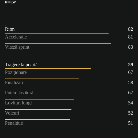
RM
LW
Ritm
82
Accelerație
81
Viteză sprint
83
Tragere la poartă
59
Poziţionare
67
Finalizări
58
Putere lovitură
67
Lovituri lungi
54
Voleuri
52
Penaltiuri
51