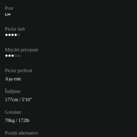
Post
LM
Picior slab
Mișcări pricepute
Picior preferat
Așa este
Înălțime
177cm / 5'10"
Greutate
78kg / 172lb
Poziții alternative