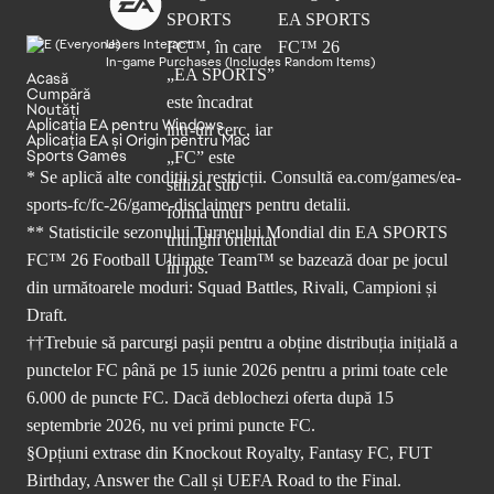
Users Interact
In-game Purchases (Includes Random Items)
Acasă
Cumpără
Noutăți
Aplicația EA pentru Windows
Aplicația EA și Origin pentru Mac
Sports Games
* Se aplică alte condiții și restricții. Consultă
ea.com/games/ea-
sports-fc/fc-26/game-disclaimers
pentru detalii.
** Statisticile sezonului Turneului Mondial din EA SPORTS
FC™ 26 Football Ultimate Team™ se bazează doar pe jocul
din următoarele moduri: Squad Battles, Rivali, Campioni și
Draft.
††Trebuie să parcurgi pașii pentru a obține distribuția inițială a
punctelor FC până pe 15 iunie 2026 pentru a primi toate cele
6.000 de puncte FC. Dacă deblochezi oferta după 15
septembrie 2026, nu vei primi puncte FC.
§Opțiuni extrase din Knockout Royalty, Fantasy FC, FUT
Birthday, Answer the Call și UEFA Road to the Final.