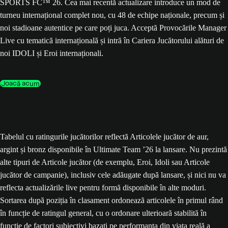
SPORTS FC™ 26. Cea mai recentă actualizare introduce un mod de
turneu internațional complet nou, cu 48 de echipe naționale, precum și
noi stadioane autentice pe care poți juca. Acceptă Provocările Manager
Live cu tematică internațională și intră în Cariera Jucătorului alături de
noi IDOLI și Eroi internaționali.
Joacă acum
Tabelul cu ratingurile jucătorilor reflectă Articolele jucător de aur,
argint și bronz disponibile în Ultimate Team ’26 la lansare. Nu prezintă
alte tipuri de Articole jucător (de exemplu, Eroi, Idoli sau Articole
jucător de campanie), inclusiv cele adăugate după lansare, și nici nu va
reflecta actualizările live pentru formă disponibile în alte moduri.
Sortarea după poziția în clasament ordonează articolele în primul rând
în funcție de ratingul general, cu o ordonare ulterioară stabilită în
funcție de factori subiectivi bazați pe performanța din viața reală a