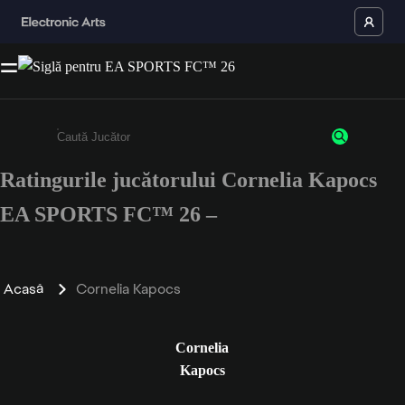
Ratingurile jucătorului Cornelia Kapocs
Enter a minimum of 3 characters or numbers
EA SPORTS FC™ 26 –
Acasă
Cornelia Kapocs
Cornelia
Kapocs