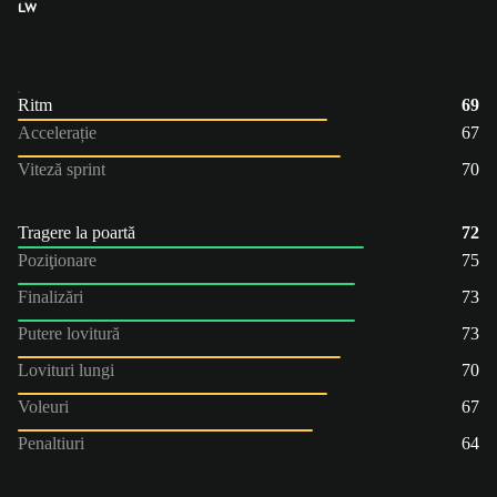
LW
Ritm
69
Accelerație
67
Viteză sprint
70
Tragere la poartă
72
Poziţionare
75
Finalizări
73
Putere lovitură
73
Lovituri lungi
70
Voleuri
67
Penaltiuri
64