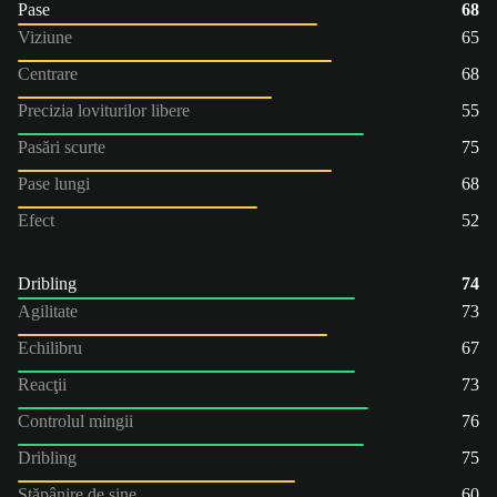
Pase
68
Viziune
65
Centrare
68
Precizia loviturilor libere
55
Pasări scurte
75
Pase lungi
68
Efect
52
Dribling
74
Agilitate
73
Echilibru
67
Reacţii
73
Controlul mingii
76
Dribling
75
Stăpânire de sine
60