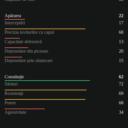
Apărarea
22
Interceptări
17
Precizia loviturilor cu capul
68
Capacitate defensivă
13
Deposedare din picioare
20
Deposedare prin alunecare
15
Constituție
62
Sărituri
72
Rezistenţă
69
Putere
68
Agresivitate
34