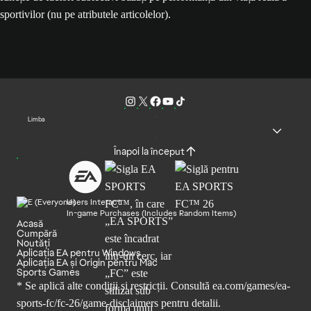
sportivilor (nu pe atributele articolelor).
Limba
Înapoi la început
Users Interact
In-game Purchases (Includes Random Items)
Acasă
Cumpără
Noutăți
Aplicația EA pentru Windows
Aplicația EA și Origin pentru Mac
Sports Games
* Se aplică alte condiții și restricții. Consultă
ea.com/games/ea-
sports-fc/fc-26/game-disclaimers
pentru detalii.