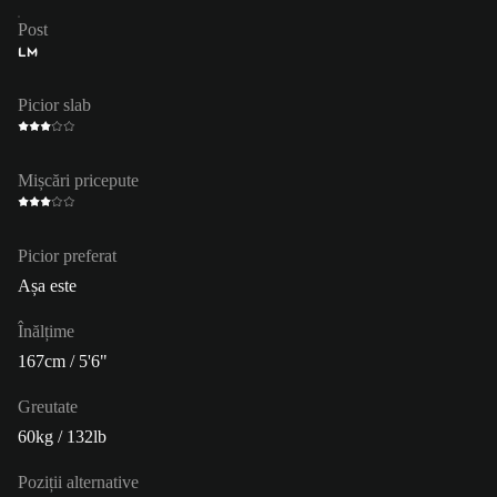
Post
LM
Picior slab
Mișcări pricepute
Picior preferat
Așa este
Înălțime
167cm / 5'6"
Greutate
60kg / 132lb
Poziții alternative