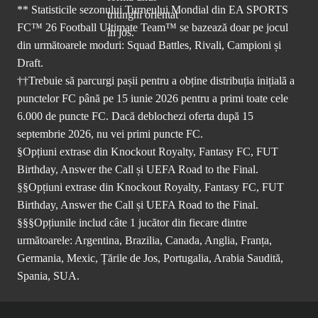
** Statisticile sezonului Turneului Mondial din EA SPORTS
FC™ 26 Football Ultimate Team™ se bazează doar pe jocul
din următoarele moduri: Squad Battles, Rivali, Campioni și
Draft.
††Trebuie să parcurgi pașii pentru a obține distribuția inițială a
punctelor FC până pe 15 iunie 2026 pentru a primi toate cele
6.000 de puncte FC. Dacă deblochezi oferta după 15
septembrie 2026, nu vei primi puncte FC.
§Opțiuni extrase din Knockout Royalty, Fantasy FC, FUT
Birthday, Answer the Call și UEFA Road to the Final.
§§Opțiuni extrase din Knockout Royalty, Fantasy FC, FUT
Birthday, Answer the Call și UEFA Road to the Final.
§§§Opțiunile includ câte 1 jucător din fiecare dintre
următoarele: Argentina, Brazilia, Canada, Anglia, Franța,
Germania, Mexic, Țările de Jos, Portugalia, Arabia Saudită,
Spania, SUA.