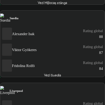
Vezi Mijlocaș stânga
Suedia
Rating global
Alexander Isak
88
Rating global
Viktor Gyökeres
87
Rating global
Fridolina Rolfö
84
Vezi Suedia
Liverpool
Rating global