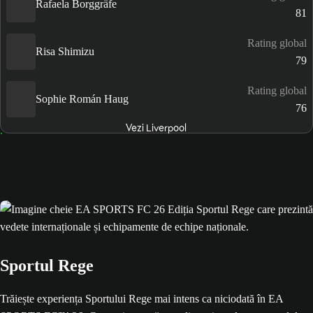
Rafaela Borggräfe
81
Rating global
Risa Shimizu
79
Rating global
Sophie Román Haug
76
Vezi Liverpool
Sportul Rege
Trăiește experiența Sportului Rege mai intens ca niciodată în EA