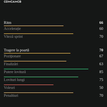
CDM
CAM
CB
Ritm
66
Accelerație
60
Viteză sprint
70
Tragere la poartă
70
Poziţionare
67
Finalizări
63
Putere lovitură
85
Lovituri lungi
75
Voleuri
50
Penaltiuri
70