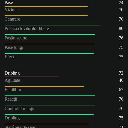
Pase
74
Viziune
70
Centrare
70
Precizia loviturilor libere
80
Pasări scurte
76
Pase lungi
75
Efect
75
Dribling
72
Agilitate
46
Echilibru
67
Reacţii
76
Controlul mingii
76
Dribling
75
Stăpânire de sine
71