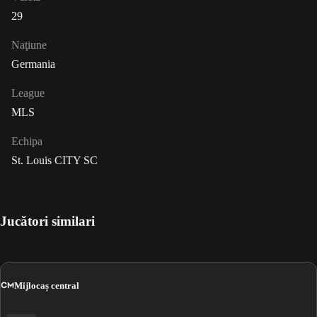
29
Naţiune
Germania
League
MLS
Echipa
St. Louis CITY SC
Jucători similari
CM
Mijlocaș central