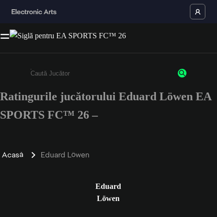
Ratingurile jucătorului Eduard Löwen EA
Enter a minimum of 3 characters or numbers
SPORTS FC™ 26 –
Acasă
Eduard Löwen
Eduard
Löwen