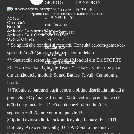
Users Interact
In-game Purchases (Includes Random Items)
Acasă
Cumpără
Noutăți
Aplicația EA pentru Windows
Aplicația EA și Origin pentru Mac
Sports Games
* Se aplică alte condiții și restricții. Consultă
ea.com/games/ea-
sports-fc/fc-26/game-disclaimers
pentru detalii.
** Statisticile sezonului Turneului Mondial din EA SPORTS
FC™ 26 Football Ultimate Team™ se bazează doar pe jocul
din următoarele moduri: Squad Battles, Rivali, Campioni și
Draft.
††Trebuie să parcurgi pașii pentru a obține distribuția inițială a
punctelor FC până pe 15 iunie 2026 pentru a primi toate cele
6.000 de puncte FC. Dacă deblochezi oferta după 15
septembrie 2026, nu vei primi puncte FC.
§Opțiuni extrase din Knockout Royalty, Fantasy FC, FUT
Birthday, Answer the Call și UEFA Road to the Final.