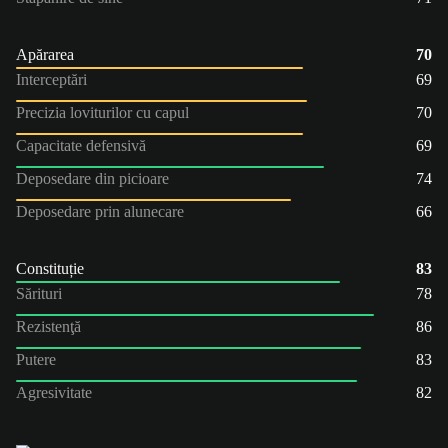
Apărarea
70
Interceptări
69
Precizia loviturilor cu capul
70
Capacitate defensivă
69
Deposedare din picioare
74
Deposedare prin alunecare
66
Constituție
83
Sărituri
78
Rezistenţă
86
Putere
83
Agresivitate
82