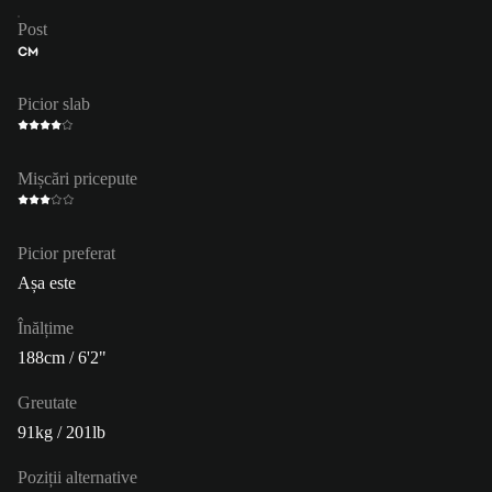
Post
CM
Picior slab
Mișcări pricepute
Picior preferat
Așa este
Înălțime
188cm / 6'2"
Greutate
91kg / 201lb
Poziții alternative