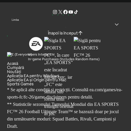
Limba
Înapoi la început
Users Interact
In-game Purchases (Includes Random Items)
Acasă
Cumpără
Noutăți
Aplicația EA pentru Windows
Aplicația EA și Origin pentru Mac
Sports Games
* Se aplică alte condiții și restricții. Consultă
ea.com/games/ea-
sports-fc/fc-26/game-disclaimers
pentru detalii.
** Statisticile sezonului Turneului Mondial din EA SPORTS
FC™ 26 Football Ultimate Team™ se bazează doar pe jocul
din următoarele moduri: Squad Battles, Rivali, Campioni și
Draft.