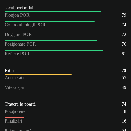
Jocul portarului
Plonjon POR
79
Controlul mingii POR
74
Degajare POR
72
Poziționare POR
76
Reflexe POR
81
Ritm
79
Accelerație
55
Viteză sprint
49
Tragere la poartă
74
Poziţionare
8
Finalizări
16
Putere lovitură
54