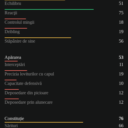
Echilibru
51
Reacţii
75
Controlul mingii
18
Dribling
19
Stăpânire de sine
56
Apărarea
53
Interceptări
11
Precizia loviturilor cu capul
19
Capacitate defensivă
10
Deposedare din picioare
12
Deposedare prin alunecare
12
Constituție
76
Sărituri
66