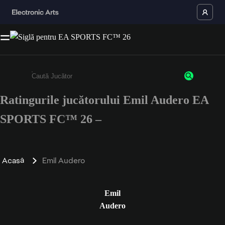
Ratingurile jucătorului Emil Audero EA
Enter a minimum of 3 characters or numbers
SPORTS FC™ 26 –
Acasă
Emil Audero
Emil
Audero