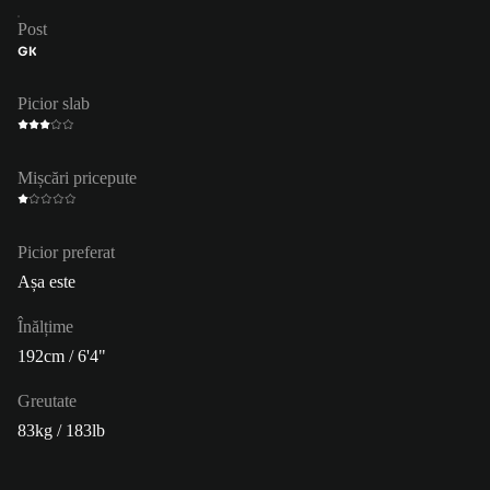
Post
GK
Picior slab
Mișcări pricepute
Picior preferat
Așa este
Înălțime
192cm / 6'4"
Greutate
83kg / 183lb