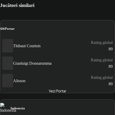
Jucători similari
GK
Portar
Rating global
Thibaut Courtois
89
Rating global
Gianluigi Donnarumma
89
Rating global
Alisson
89
Vezi Portar
Indonezia