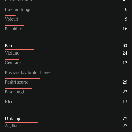
Lovituri lungi
6
Voleuri
9
Penaltiuri
16
Pase
63
Viziune
24
Centrare
12
Precizia loviturilor libere
11
Pasări scurte
29
Pase lungi
22
Efect
13
Dribling
77
Agilitate
27