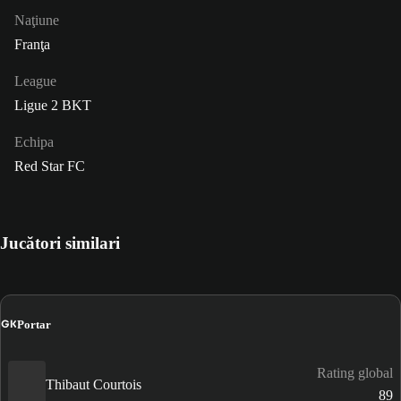
Naţiune
Franţa
League
Ligue 2 BKT
Echipa
Red Star FC
Jucători similari
GK
Portar
Rating global
Thibaut Courtois
89