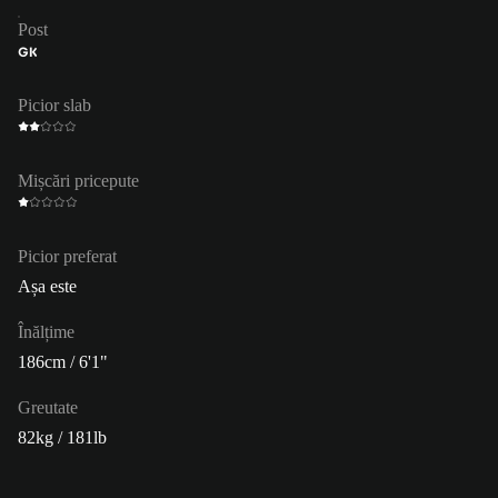
Post
GK
Picior slab
Mișcări pricepute
Picior preferat
Așa este
Înălțime
186cm / 6'1"
Greutate
82kg / 181lb