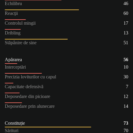
Echilibru
46
Reacţii
60
Controlul mingii
17
Dribling
13
Stăpânire de sine
51
Apărarea
56
Interceptări
10
Precizia loviturilor cu capul
30
Capacitate defensivă
7
Deposedare din picioare
12
Deposedare prin alunecare
14
Constituție
73
Sărituri
70