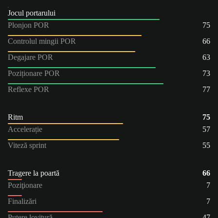
Jocul portarului
Plonjon POR
75
Controlul mingii POR
66
Degajare POR
63
Poziționare POR
73
Reflexe POR
77
Ritm
75
Accelerație
57
Viteză sprint
55
Tragere la poartă
66
Poziţionare
7
Finalizări
7
Putere lovitură
47