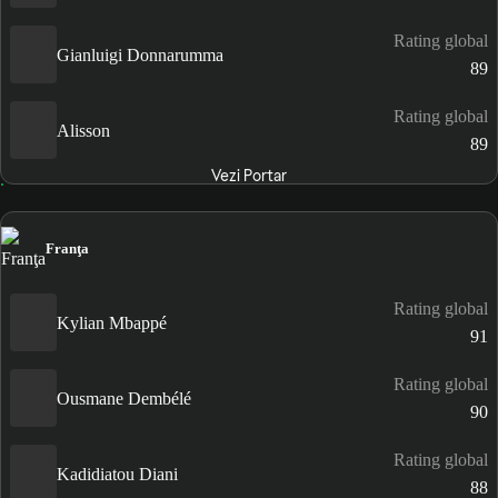
Rating global
Gianluigi Donnarumma
89
Rating global
Alisson
89
Vezi Portar
Franţa
Rating global
Kylian Mbappé
91
Rating global
Ousmane Dembélé
90
Rating global
Kadidiatou Diani
88