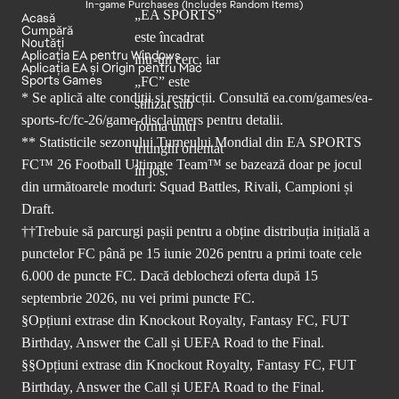
In-game Purchases (Includes Random Items)
Acasă
Cumpără
Noutăți
Aplicația EA pentru Windows
Aplicația EA și Origin pentru Mac
Sports Games
* Se aplică alte condiții și restricții. Consultă
ea.com/games/ea-
sports-fc/fc-26/game-disclaimers
pentru detalii.
** Statisticile sezonului Turneului Mondial din EA SPORTS
FC™ 26 Football Ultimate Team™ se bazează doar pe jocul
din următoarele moduri: Squad Battles, Rivali, Campioni și
Draft.
††Trebuie să parcurgi pașii pentru a obține distribuția inițială a
punctelor FC până pe 15 iunie 2026 pentru a primi toate cele
6.000 de puncte FC. Dacă deblochezi oferta după 15
septembrie 2026, nu vei primi puncte FC.
§Opțiuni extrase din Knockout Royalty, Fantasy FC, FUT
Birthday, Answer the Call și UEFA Road to the Final.
§§Opțiuni extrase din Knockout Royalty, Fantasy FC, FUT
Birthday, Answer the Call și UEFA Road to the Final.