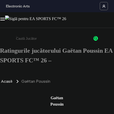
Ratingurile jucătorului Gaëtan Poussin EA
Enter a minimum of 3 characters or numbers
SPORTS FC™ 26 –
Acasă
Gaëtan Poussin
Gaëtan
Poussin