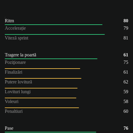
Ritm
80
Accelerație
79
Viteză sprint
81
Tragere la poartă
61
Poziţionare
75
Finalizări
61
Putere lovitură
62
Lovituri lungi
59
Voleuri
58
Penaltiuri
60
Pase
76