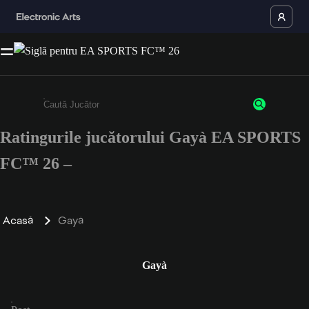
Ratingurile jucătorului Gayà EA SPORTS
Enter a minimum of 3 characters or numbers
FC™ 26 –
Acasă
Gayà
Gayà