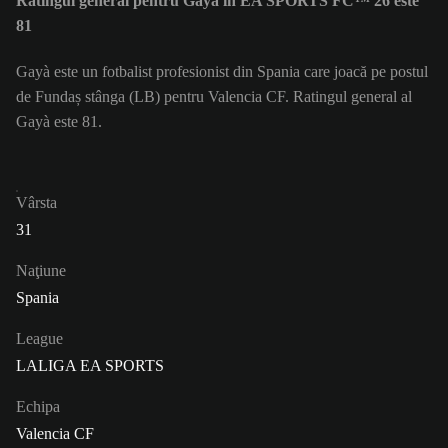
Ratingul general pentru Gayà în EA SPORTS FC™ 26 este
81
Gayà este un fotbalist profesionist din Spania care joacă pe postul
de Fundaș stânga (LB) pentru Valencia CF. Ratingul general al
Gayà este 81.
Vârsta
31
Naţiune
Spania
League
LALIGA EA SPORTS
Echipa
Valencia CF