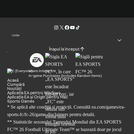
Limba
Înapoi la început
Users Interact
In-game Purchases (Includes Random Items)
Acasă
Cumpără
Noutăți
Aplicația EA pentru Windows
Aplicația EA și Origin pentru Mac
Sports Games
* Se aplică alte condiții și restricții. Consultă
ea.com/games/ea-
sports-fc/fc-26/game-disclaimers
pentru detalii.
** Statisticile sezonului Turneului Mondial din EA SPORTS
FC™ 26 Football Ultimate Team™ se bazează doar pe jocul