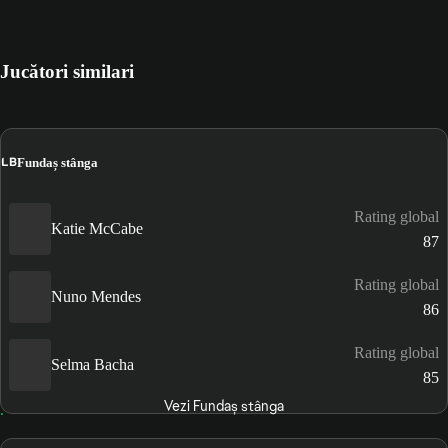
Jucători similari
LB
Fundaș stânga
Rating global
Katie McCabe
87
Rating global
Nuno Mendes
86
Rating global
Selma Bacha
85
Vezi Fundaș stânga