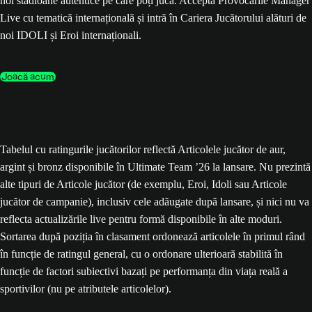
noi stadioane autentice pe care poți juca. Acceptă Provocările Manager
Live cu tematică internațională și intră în Cariera Jucătorului alături de
noi IDOLI și Eroi internaționali.
Joacă acum
Tabelul cu ratingurile jucătorilor reflectă Articolele jucător de aur,
argint și bronz disponibile în Ultimate Team ’26 la lansare. Nu prezintă
alte tipuri de Articole jucător (de exemplu, Eroi, Idoli sau Articole
jucător de campanie), inclusiv cele adăugate după lansare, și nici nu va
reflecta actualizările live pentru formă disponibile în alte moduri.
Sortarea după poziția în clasament ordonează articolele în primul rând
în funcție de ratingul general, cu o ordonare ulterioară stabilită în
funcție de factori subiectivi bazați pe performanța din viața reală a
sportivilor (nu pe atributele articolelor).