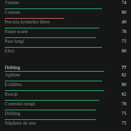
Viziune
74
Centrare
80
Precizia loviturilor libere
49
Pasări scurte
78
Pase lungi
75
Efect
80
Dribling
77
Agilitate
82
Echilibru
80
Reacţii
82
Controlul mingii
78
Dribling
75
Stăpânire de sine
75