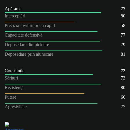
Apărarea
77
Interceptări
80
Precizia loviturilor cu capul
58
Capacitate defensivă
77
Deposedare din picioare
79
Deposedare prin alunecare
81
Constituție
72
Sărituri
73
Rezistenţă
80
Putere
66
Agresivitate
77