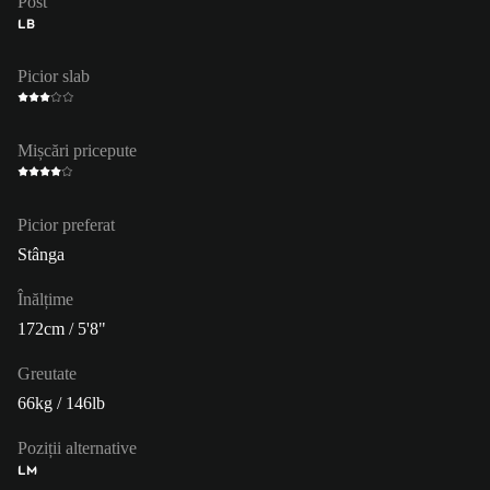
Post
LB
Picior slab
Mișcări pricepute
Picior preferat
Stânga
Înălțime
172cm / 5'8"
Greutate
66kg / 146lb
Poziții alternative
LM