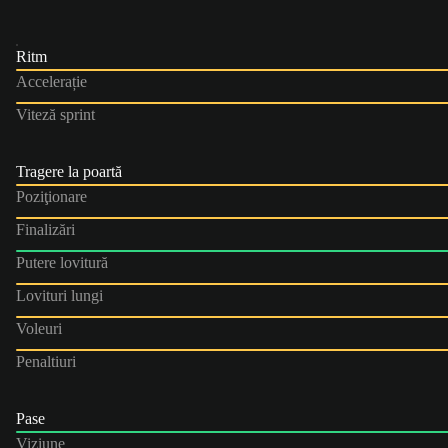
Ritm
Accelerație
Viteză sprint
Tragere la poartă
Poziţionare
Finalizări
Putere lovitură
Lovituri lungi
Voleuri
Penaltiuri
Pase
Viziune