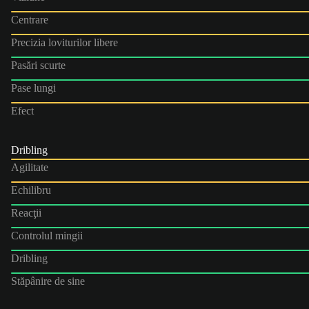
Centrare
Precizia loviturilor libere
Pasări scurte
Pase lungi
Efect
Dribling
Agilitate
Echilibru
Reacţii
Controlul mingii
Dribling
Stăpânire de sine