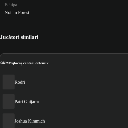
Echipa
Nott'm Forest
Jucători similari
CDM
Mijlocaș central defensiv
Rodri
Patri Guijarro
Joshua Kimmich