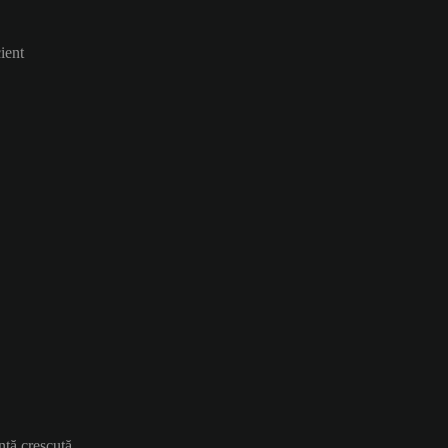
ient
nță crescută.