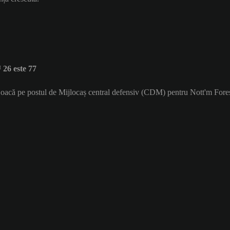
26 este 77
e joacă pe postul de Mijlocaș central defensiv (CDM) pentru Nott'm Fores