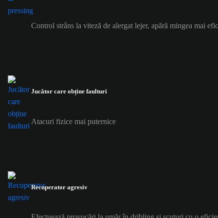
Control strâns la viteză de alergat lejer, apără mingea mai efic
Jucător care obține faulturi
Atacuri fizice mai puternice
Recuperator agresiv
Efectuează provocări la umăr în dribling și scuturi cu o eficie