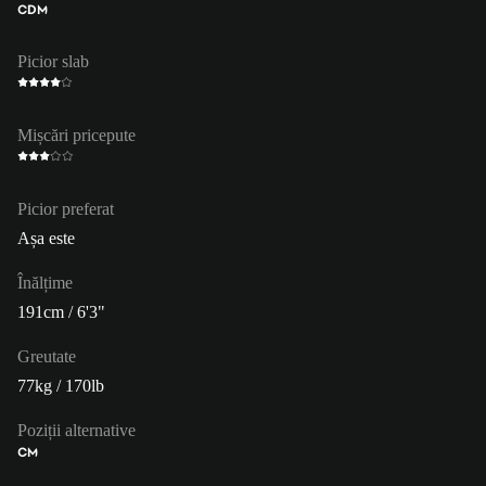
CDM
Picior slab
Mișcări pricepute
Picior preferat
Așa este
Înălțime
191cm / 6'3"
Greutate
77kg / 170lb
Poziții alternative
CM