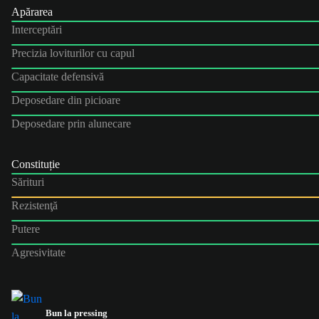
Apărarea
Interceptări
Precizia loviturilor cu capul
Capacitate defensivă
Deposedare din picioare
Deposedare prin alunecare
Constituție
Sărituri
Rezistenţă
Putere
Agresivitate
Bun la pressing