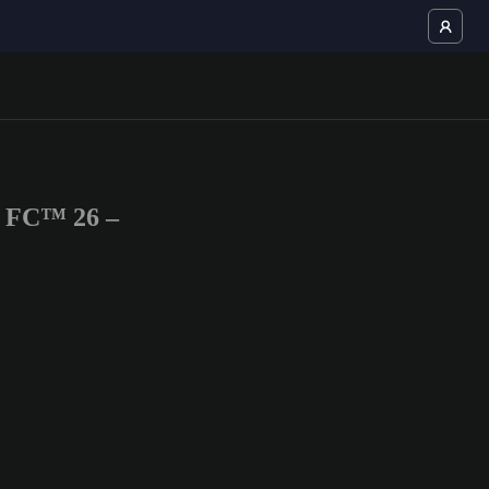
S FC™ 26 –