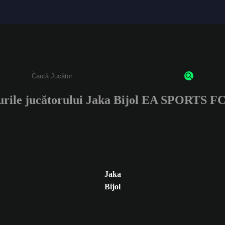
urile jucătorului Jaka Bijol EA SPORTS F
Enter a minimum of 3 characters or numbers
Jaka
Bijol