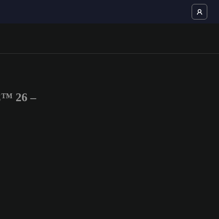
C™ 26 –