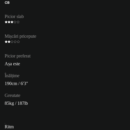
CB
Picior slab
Mișcări pricepute
Picior preferat
Așa este
Înălțime
190cm / 6'3"
Greutate
85kg / 187lb
Ritm