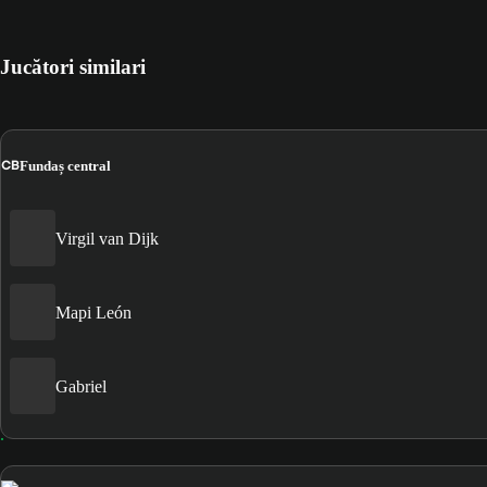
Jucători similari
CB
Fundaș central
Virgil van Dijk
Mapi León
Gabriel