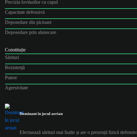
Precizia loviturilor cu capul
Capacitate defensivă
Deposedare din picioare
Deposedare prin alunecare
Constituție
Sărituri
Rezistenţă
Putere
Agresivitate
Dominant în jocul aerian
Efectuează sărituri mai înalte și are o prezență fizică defensiv