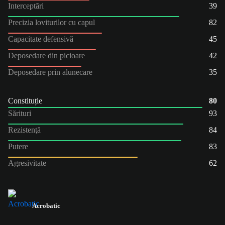
Interceptări
39
Precizia loviturilor cu capul
82
Capacitate defensivă
45
Deposedare din picioare
42
Deposedare prin alunecare
35
Constituție
80
Sărituri
93
Rezistenţă
84
Putere
83
Agresivitate
62
Acrobatic