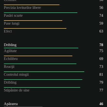
Precizia loviturilor libere
56
Pasări scurte
74
Pase lungi
59
Efect
63
Dribling
78
Agilitate
75
Echilibru
69
Reacţii
73
Controlul mingii
81
Dribling
79
Stăpânire de sine
77
Apărarea
46