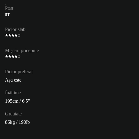
Post
ST
Picior slab
Mișcări pricepute
Picior preferat
Așa este
Înălțime
195cm / 6'5"
Greutate
86kg / 190lb