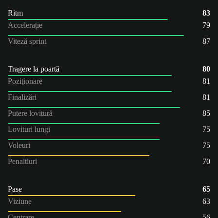
Ritm
83
Accelerație
79
Viteză sprint
87
Tragere la poartă
80
Poziţionare
81
Finalizări
81
Putere lovitură
85
Lovituri lungi
75
Voleuri
75
Penaltiuri
70
Pase
65
Viziune
63
Centrare
56