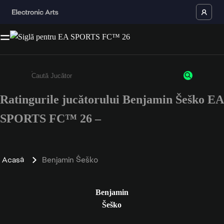
Ratingurile jucătorului Benjamin Šeško EA
Enter a minimum of 3 characters or numbers
SPORTS FC™ 26 –
Acasă
Benjamin Šeško
Benjamin
Šeško