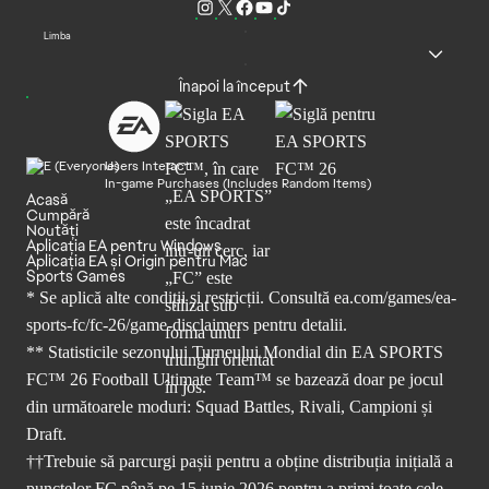
Limba
Înapoi la început
Users Interact
In-game Purchases (Includes Random Items)
Acasă
Cumpără
Noutăți
Aplicația EA pentru Windows
Aplicația EA și Origin pentru Mac
Sports Games
* Se aplică alte condiții și restricții. Consultă
ea.com/games/ea-
sports-fc/fc-26/game-disclaimers
pentru detalii.
** Statisticile sezonului Turneului Mondial din EA SPORTS
FC™ 26 Football Ultimate Team™ se bazează doar pe jocul
din următoarele moduri: Squad Battles, Rivali, Campioni și
Draft.
††Trebuie să parcurgi pașii pentru a obține distribuția inițială a
punctelor FC până pe 15 iunie 2026 pentru a primi toate cele