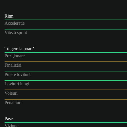
Ritm
Accelerație
Viteză sprint
Tragere la poartă
Poziţionare
Finalizări
Putere lovitură
Lovituri lungi
Voleuri
Penaltiuri
Pase
Viziune