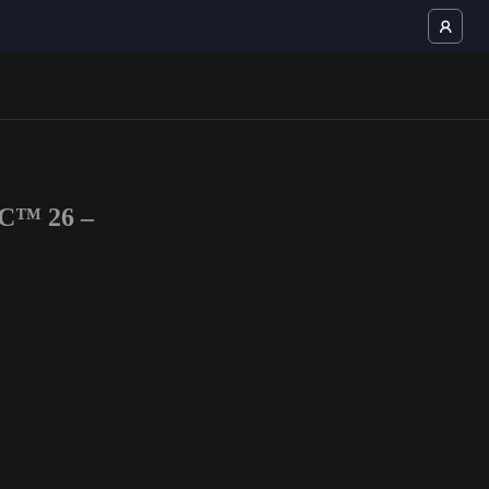
FC™ 26 –