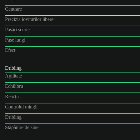
Centrare
Precizia loviturilor libere
Pasări scurte
Pase lungi
Efect
Dribling
Agilitate
Echilibru
Reacţii
Controlul mingii
Dribling
Stăpânire de sine