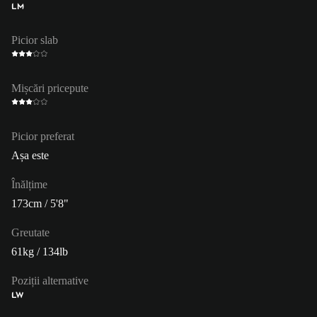
LM
Picior slab
Mișcări pricepute
Picior preferat
Așa este
Înălțime
173cm / 5'8"
Greutate
61kg / 134lb
Poziții alternative
LW