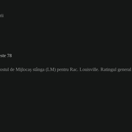
rii
ste 78
postul de Mijlocaș stânga (LM) pentru Rac. Louisville. Ratingul general 