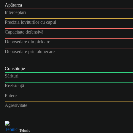
Apărarea
Interceptări
Precizia loviturilor cu capul
Capacitate defensivă
Deposedare din picioare
Deposedare prin alunecare
Constituție
Sărituri
Rezistenţă
Putere
Agresivitate
Tehnic