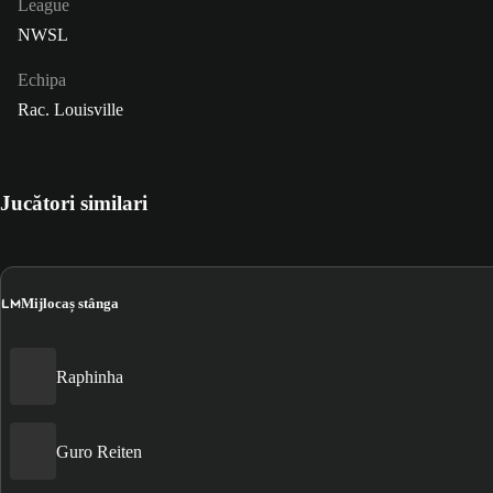
League
NWSL
Echipa
Rac. Louisville
Jucători similari
LM
Mijlocaș stânga
Raphinha
Guro Reiten