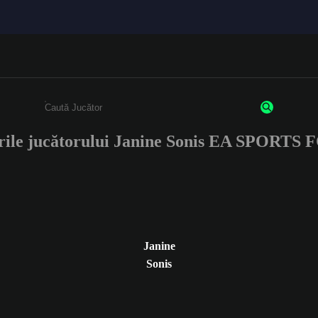
rile jucătorului Janine Sonis EA SPORTS 
Enter a minimum of 3 characters or numbers
Janine
Sonis