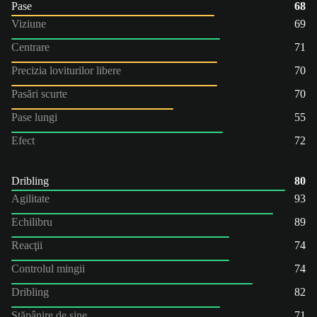
Pase
68
Viziune
69
Centrare
71
Precizia loviturilor libere
70
Pasări scurte
70
Pase lungi
55
Efect
72
Dribling
80
Agilitate
93
Echilibru
89
Reacţii
74
Controlul mingii
74
Dribling
82
Stăpânire de sine
71