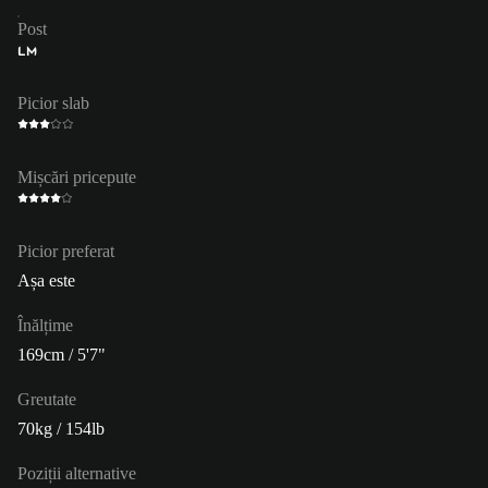
Post
LM
Picior slab
Mișcări pricepute
Picior preferat
Așa este
Înălțime
169cm / 5'7"
Greutate
70kg / 154lb
Poziții alternative