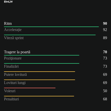
RM
LW
Ritm
90
Accelerație
92
Viteză sprint
89
Tragere la poartă
70
Poziţionare
73
Finalizări
73
Putere lovitură
69
Lovituri lungi
69
Voleuri
50
Penaltiuri
68