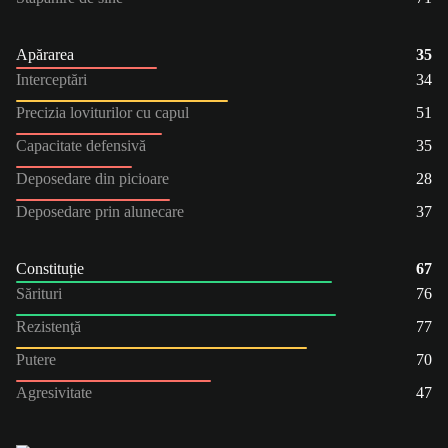
Apărarea
35
Interceptări
34
Precizia loviturilor cu capul
51
Capacitate defensivă
35
Deposedare din picioare
28
Deposedare prin alunecare
37
Constituție
67
Sărituri
76
Rezistenţă
77
Putere
70
Agresivitate
47