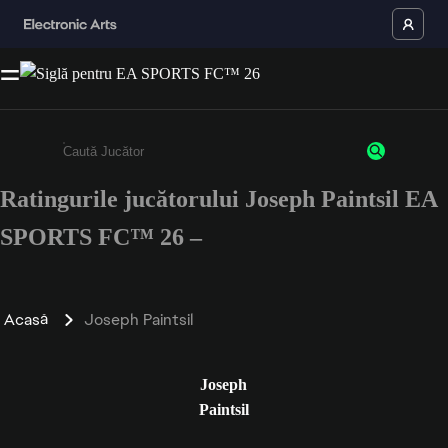
Ratingurile jucătorului Joseph Paintsil EA
Enter a minimum of 3 characters or numbers
SPORTS FC™ 26 –
Acasă
Joseph Paintsil
Joseph
Paintsil