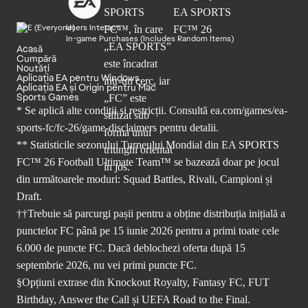
Users Interact
In-game Purchases (Includes Random Items)
Acasă
Cumpără
Noutăți
Aplicația EA pentru Windows
Aplicația EA și Origin pentru Mac
Sports Games
* Se aplică alte condiții și restricții. Consultă
ea.com/games/ea-
sports-fc/fc-26/game-disclaimers
pentru detalii.
** Statisticile sezonului Turneului Mondial din EA SPORTS
FC™ 26 Football Ultimate Team™ se bazează doar pe jocul
din următoarele moduri: Squad Battles, Rivali, Campioni și
Draft.
††Trebuie să parcurgi pașii pentru a obține distribuția inițială a
punctelor FC până pe 15 iunie 2026 pentru a primi toate cele
6.000 de puncte FC. Dacă deblochezi oferta după 15
septembrie 2026, nu vei primi puncte FC.
§Opțiuni extrase din Knockout Royalty, Fantasy FC, FUT
Birthday, Answer the Call și UEFA Road to the Final.