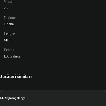
Vârsta
28
Naţiune
Ghana
League
MLS
Echipa
LA Galaxy
Jucători similari
LM
Mijlocaș stânga