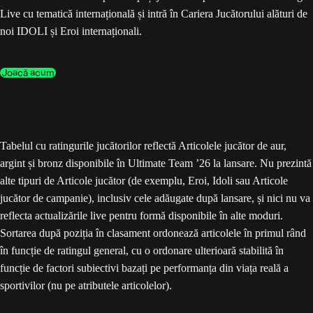
Live cu tematică internațională și intră în Cariera Jucătorului alături de
noi IDOLI și Eroi internaționali.
Joacă acum
Tabelul cu ratingurile jucătorilor reflectă Articolele jucător de aur,
argint și bronz disponibile în Ultimate Team ’26 la lansare. Nu prezintă
alte tipuri de Articole jucător (de exemplu, Eroi, Idoli sau Articole
jucător de campanie), inclusiv cele adăugate după lansare, și nici nu va
reflecta actualizările live pentru formă disponibile în alte moduri.
Sortarea după poziția în clasament ordonează articolele în primul rând
în funcție de ratingul general, cu o ordonare ulterioară stabilită în
funcție de factori subiectivi bazați pe performanța din viața reală a
sportivilor (nu pe atributele articolelor).