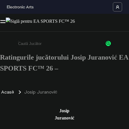
Ratingurile jucătorului Josip Juranović EA
Enter a minimum of 3 characters or numbers
SPORTS FC™ 26 –
Acasă
Josip Juranović
Josip
Juranović