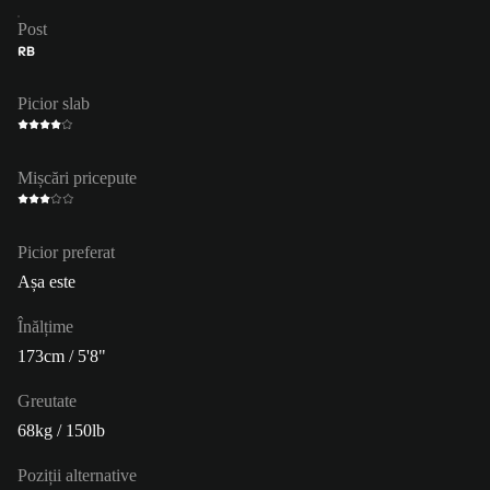
Post
RB
Picior slab
Mișcări pricepute
Picior preferat
Așa este
Înălțime
173cm / 5'8"
Greutate
68kg / 150lb
Poziții alternative