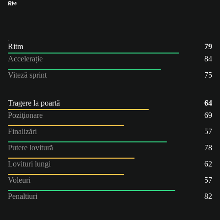
RM
Ritm
79
Accelerație
84
Viteză sprint
75
Tragere la poartă
64
Poziţionare
69
Finalizări
57
Putere lovitură
78
Lovituri lungi
62
Voleuri
57
Penaltiuri
82