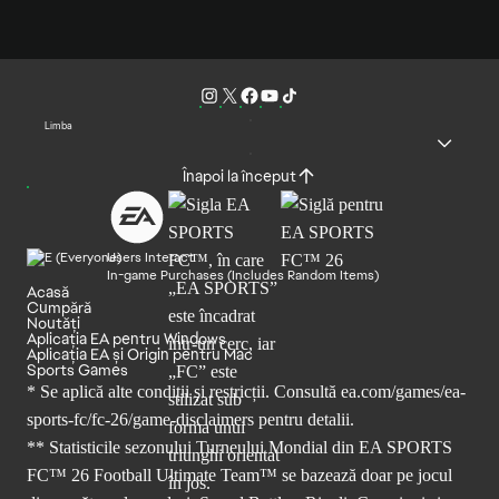
Limba
Înapoi la început
Users Interact
In-game Purchases (Includes Random Items)
Acasă
Cumpără
Noutăți
Aplicația EA pentru Windows
Aplicația EA și Origin pentru Mac
Sports Games
* Se aplică alte condiții și restricții. Consultă
ea.com/games/ea-
sports-fc/fc-26/game-disclaimers
pentru detalii.
** Statisticile sezonului Turneului Mondial din EA SPORTS
FC™ 26 Football Ultimate Team™ se bazează doar pe jocul