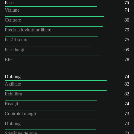
Pase
75
Viziune
74
Centrare
80
Precizia loviturilor libere
79
Pasări scurte
75
Pase lungi
69
Efect
78
Dribling
74
Agilitate
82
Echilibru
82
Reacţii
74
Controlul mingii
73
Dribling
73
Stăpânire de sine
73