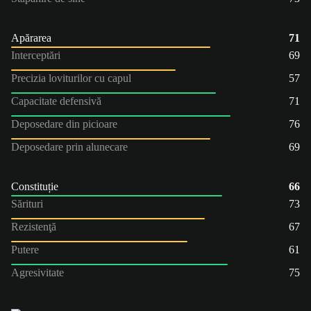
Apărarea
71
Interceptări
69
Precizia loviturilor cu capul
57
Capacitate defensivă
71
Deposedare din picioare
76
Deposedare prin alunecare
69
Constituție
66
Sărituri
73
Rezistenţă
67
Putere
61
Agresivitate
75