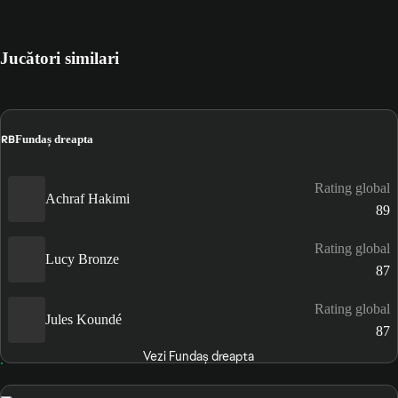
Jucători similari
RB
Fundaș dreapta
Rating global
Achraf Hakimi
89
Rating global
Lucy Bronze
87
Rating global
Jules Koundé
87
Vezi Fundaș dreapta