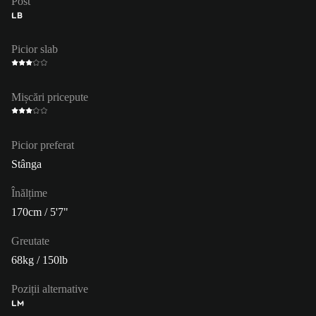
Post
LB
Picior slab
Mișcări pricepute
Picior preferat
Stânga
Înălțime
170cm / 5'7"
Greutate
68kg / 150lb
Poziții alternative
LM