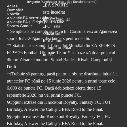
In-game Purchases (Includes Random Items)
Acasă
Cumpără
Noutăți
Aplicația EA pentru Windows
Aplicația EA și Origin pentru Mac
Sports Games
* Se aplică alte condiții și restricții. Consultă
ea.com/games/ea-
sports-fc/fc-26/game-disclaimers
pentru detalii.
** Statisticile sezonului Turneului Mondial din EA SPORTS
FC™ 26 Football Ultimate Team™ se bazează doar pe jocul
din următoarele moduri: Squad Battles, Rivali, Campioni și
Draft.
††Trebuie să parcurgi pașii pentru a obține distribuția inițială a
punctelor FC până pe 15 iunie 2026 pentru a primi toate cele
6.000 de puncte FC. Dacă deblochezi oferta după 15
septembrie 2026, nu vei primi puncte FC.
§Opțiuni extrase din Knockout Royalty, Fantasy FC, FUT
Birthday, Answer the Call și UEFA Road to the Final.
§§Opțiuni extrase din Knockout Royalty, Fantasy FC, FUT
Birthday, Answer the Call și UEFA Road to the Final.