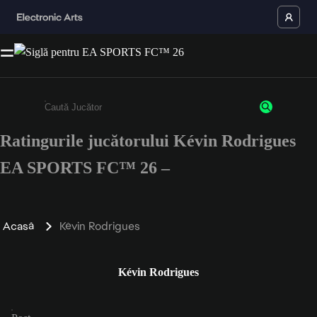
Ratingurile jucătorului Kévin Rodrigues
Enter a minimum of 3 characters or numbers
EA SPORTS FC™ 26 –
Acasă
Kévin Rodrigues
Kévin Rodrigues