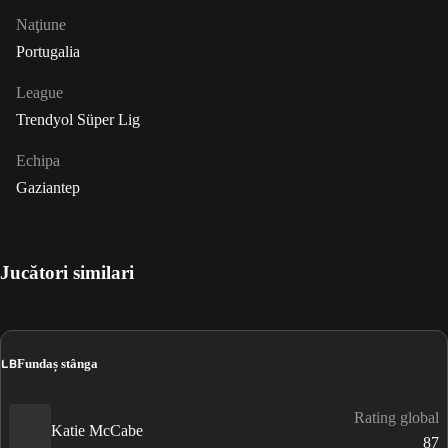
Naţiune
Portugalia
League
Trendyol Süper Lig
Echipa
Gaziantep
Jucători similari
LB
Fundaș stânga
Rating global
Katie McCabe
87