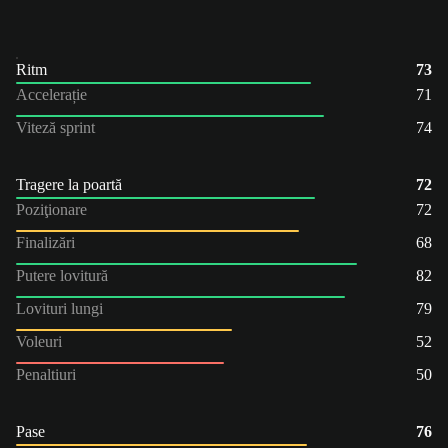
Ritm
73
Accelerație
71
Viteză sprint
74
Tragere la poartă
72
Poziţionare
72
Finalizări
68
Putere lovitură
82
Lovituri lungi
79
Voleuri
52
Penaltiuri
50
Pase
76