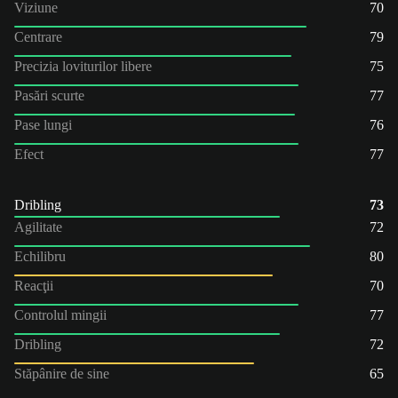
Viziune
70
Centrare
79
Precizia loviturilor libere
75
Pasări scurte
77
Pase lungi
76
Efect
77
Dribling
73
Agilitate
72
Echilibru
80
Reacţii
70
Controlul mingii
77
Dribling
72
Stăpânire de sine
65