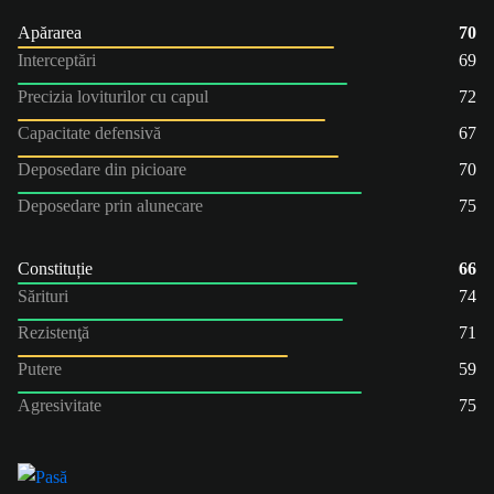
Apărarea
70
Interceptări
69
Precizia loviturilor cu capul
72
Capacitate defensivă
67
Deposedare din picioare
70
Deposedare prin alunecare
75
Constituție
66
Sărituri
74
Rezistenţă
71
Putere
59
Agresivitate
75