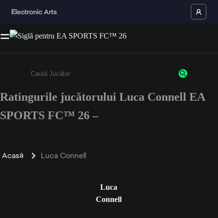
Ratingurile jucătorului Luca Connell EA
Enter a minimum of 3 characters or numbers
SPORTS FC™ 26 –
Acasă
Luca Connell
Luca
Connell