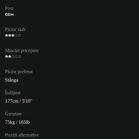
Post
CDM
Picior slab
Mișcări pricepute
Picior preferat
Stânga
Înălțime
177cm / 5'10"
Greutate
75kg / 165lb
Poziții alternative