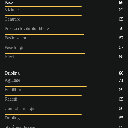
Pase
66
Viziune
65
Centrare
65
Precizia loviturilor libere
59
Pasări scurte
67
Pase lungi
67
Efect
68
Dribling
66
Agilitate
71
Echilibru
69
Reacţii
65
Controlul mingii
66
Dribling
65
Stăpânire de sine
65