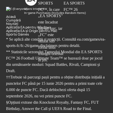
Users Interact
In-game Purchases (Includes Random Items)
Acasă
Cumpără
Noutăți
Aplicația EA pentru Windows
Aplicația EA și Origin pentru Mac
Sports Games
* Se aplică alte condiții și restricții. Consultă
ea.com/games/ea-
sports-fc/fc-26/game-disclaimers
pentru detalii.
** Statisticile sezonului Turneului Mondial din EA SPORTS
FC™ 26 Football Ultimate Team™ se bazează doar pe jocul
din următoarele moduri: Squad Battles, Rivali, Campioni și
Draft.
††Trebuie să parcurgi pașii pentru a obține distribuția inițială a
punctelor FC până pe 15 iunie 2026 pentru a primi toate cele
6.000 de puncte FC. Dacă deblochezi oferta după 15
septembrie 2026, nu vei primi puncte FC.
§Opțiuni extrase din Knockout Royalty, Fantasy FC, FUT
Birthday, Answer the Call și UEFA Road to the Final.