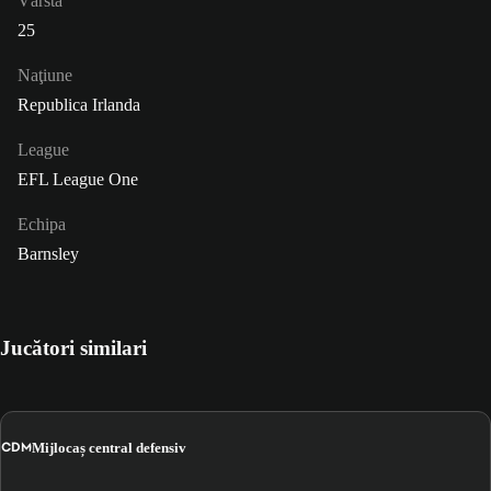
Vârsta
25
Naţiune
Republica Irlanda
League
EFL League One
Echipa
Barnsley
Jucători similari
CDM
Mijlocaș central defensiv