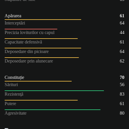
Apărarea
61
Interceptări
64
Precizia loviturilor cu capul
44
Capacitate defensivă
61
Deposedare din picioare
64
Deposedare prin alunecare
62
Constituție
70
Sărituri
56
Rezistenţă
83
Putere
61
Agresivitate
80