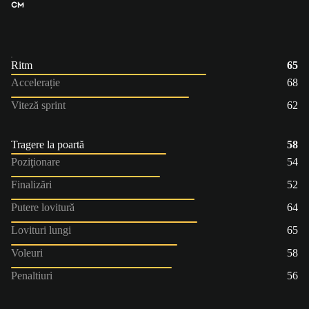
CM
Ritm
65
Accelerație
68
Viteză sprint
62
Tragere la poartă
58
Poziţionare
54
Finalizări
52
Putere lovitură
64
Lovituri lungi
65
Voleuri
58
Penaltiuri
56