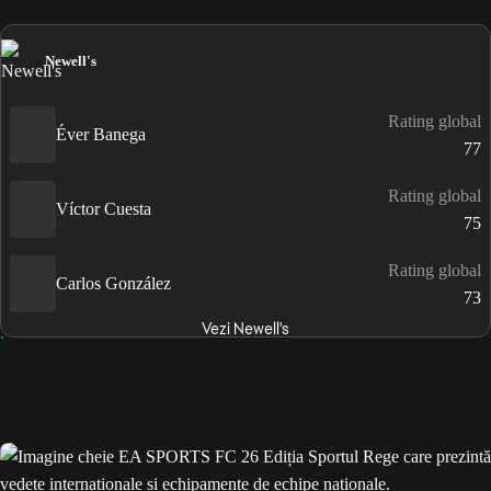
Newell's
Rating global
Éver Banega
77
Rating global
Víctor Cuesta
75
Rating global
Carlos González
73
Vezi Newell's