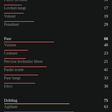
Lovituri lungi
17
Voleuri
19
Penaltiuri
29
Pase
68
Viziune
48
Centrare
23
Precizia loviturilor libere
21
Pasări scurte
41
Pase lungi
33
Efect
30
Dribling
75
Agilitate
63