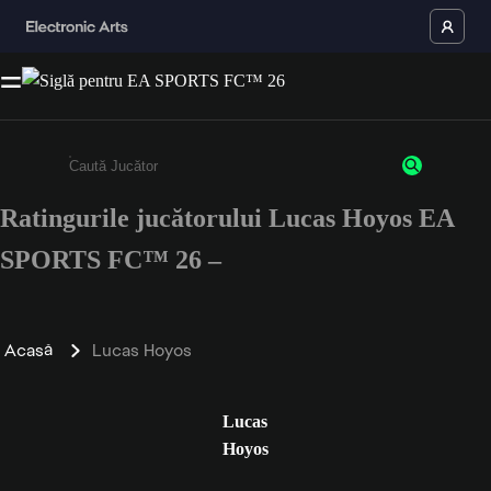
Ratingurile jucătorului Lucas Hoyos EA
Enter a minimum of 3 characters or numbers
SPORTS FC™ 26 –
Acasă
Lucas Hoyos
Lucas
Hoyos