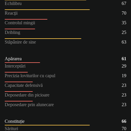
Echilibru
67
Reacţii
70
Controlul mingii
35
Dribling
25
Stăpânire de sine
63
Apărarea
61
Interceptări
29
Precizia loviturilor cu capul
19
Capacitate defensivă
23
Deposedare din picioare
23
Deposedare prin alunecare
23
Constituție
66
Sărituri
70