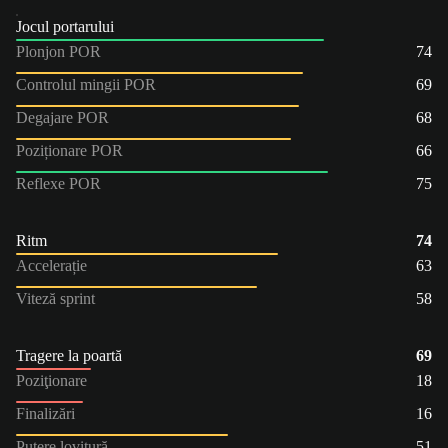
Jocul portarului
Plonjon POR
74
Controlul mingii POR
69
Degajare POR
68
Poziționare POR
66
Reflexe POR
75
Ritm
74
Accelerație
63
Viteză sprint
58
Tragere la poartă
69
Poziţionare
18
Finalizări
16
Putere lovitură
51