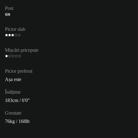
Post
GK
Picior slab
Mișcări pricepute
Picior preferat
Așa este
Înălțime
183cm / 6'0"
Greutate
76kg / 168lb