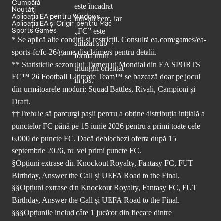
Cumpără
Noutăți
Aplicația EA pentru Windows
Aplicația EA și Origin pentru Mac
Sports Games
* Se aplică alte condiții și restricții. Consultă
ea.com/games/ea-
sports-fc/fc-26/game-disclaimers
pentru detalii.
** Statisticile sezonului Turneului Mondial din EA SPORTS
FC™ 26 Football Ultimate Team™ se bazează doar pe jocul
din următoarele moduri: Squad Battles, Rivali, Campioni și
Draft.
††Trebuie să parcurgi pașii pentru a obține distribuția inițială a
punctelor FC până pe 15 iunie 2026 pentru a primi toate cele
6.000 de puncte FC. Dacă deblochezi oferta după 15
septembrie 2026, nu vei primi puncte FC.
§Opțiuni extrase din Knockout Royalty, Fantasy FC, FUT
Birthday, Answer the Call și UEFA Road to the Final.
§§Opțiuni extrase din Knockout Royalty, Fantasy FC, FUT
Birthday, Answer the Call și UEFA Road to the Final.
§§§Opțiunile includ câte 1 jucător din fiecare dintre