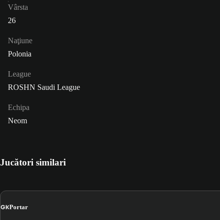
Vârsta
26
Naţiune
Polonia
League
ROSHN Saudi League
Echipa
Neom
Jucători similari
GK
Portar