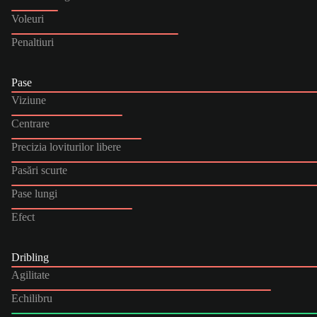
Voleuri
Penaltiuri
Pase
Viziune
Centrare
Precizia loviturilor libere
Pasări scurte
Pase lungi
Efect
Dribling
Agilitate
Echilibru