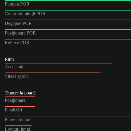
Plonjon POR
Controlul mingii POR
Degajare POR
Poziționare POR
Reflexe POR
Ritm
Accelerație
Viteză sprint
Tragere la poartă
Poziţionare
Finalizări
Putere lovitură
Lovituri lungi