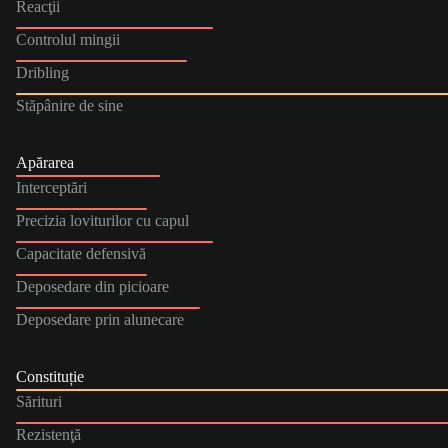
Reacţii
Controlul mingii
Dribling
Stăpânire de sine
Apărarea
Interceptări
Precizia loviturilor cu capul
Capacitate defensivă
Deposedare din picioare
Deposedare prin alunecare
Constituție
Sărituri
Rezistenţă