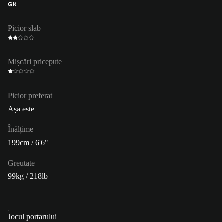
GK
Picior slab
Mișcări pricepute
Picior preferat
Așa este
Înălțime
199cm / 6'6"
Greutate
99kg / 218lb
Jocul portarului