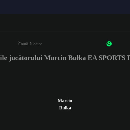
ile jucătorului Marcin Bułka EA SPORTS
Enter a minimum of 3 characters or numbers
Marcin
Bułka