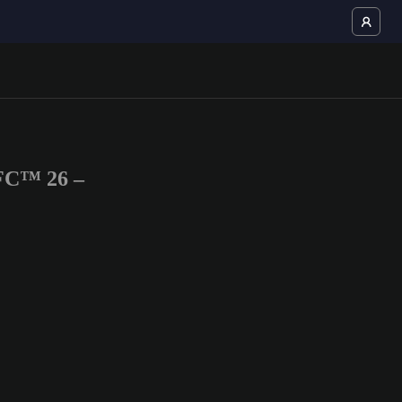
 FC™ 26 –