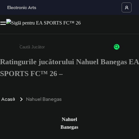
Ratingurile jucătorului Nahuel Banegas EA
Enter a minimum of 3 characters or numbers
SPORTS FC™ 26 –
Acasă
Nahuel Banegas
Nahuel
Banegas