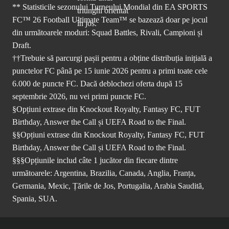
** Statisticile sezonului Turneului Mondial din EA SPORTS
FC™ 26 Football Ultimate Team™ se bazează doar pe jocul
din următoarele moduri: Squad Battles, Rivali, Campioni și
Draft.
††Trebuie să parcurgi pașii pentru a obține distribuția inițială a
punctelor FC până pe 15 iunie 2026 pentru a primi toate cele
6.000 de puncte FC. Dacă deblochezi oferta după 15
septembrie 2026, nu vei primi puncte FC.
§Opțiuni extrase din Knockout Royalty, Fantasy FC, FUT
Birthday, Answer the Call și UEFA Road to the Final.
§§Opțiuni extrase din Knockout Royalty, Fantasy FC, FUT
Birthday, Answer the Call și UEFA Road to the Final.
§§§Opțiunile includ câte 1 jucător din fiecare dintre
următoarele: Argentina, Brazilia, Canada, Anglia, Franța,
Germania, Mexic, Țările de Jos, Portugalia, Arabia Saudită,
Spania, SUA.