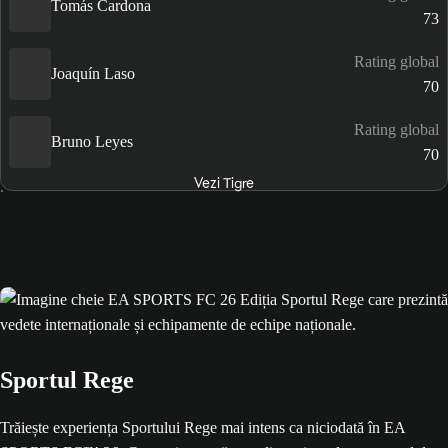
Tomás Cardona
73
Rating global
Joaquín Laso
70
Rating global
Bruno Leyes
70
Vezi Tigre
Sportul Rege
Trăiește experiența Sportului Rege mai intens ca niciodată în EA