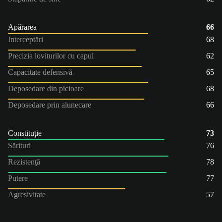
Apărarea
66
Interceptări
68
Precizia loviturilor cu capul
62
Capacitate defensivă
65
Deposedare din picioare
68
Deposedare prin alunecare
66
Constituție
73
Sărituri
76
Rezistenţă
78
Putere
77
Agresivitate
57