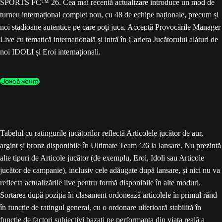
SPORTS FC™ 26. Cea mai recentă actualizare introduce un mod de
turneu internațional complet nou, cu 48 de echipe naționale, precum și
noi stadioane autentice pe care poți juca. Acceptă Provocările Manager
Live cu tematică internațională și intră în Cariera Jucătorului alături de
noi IDOLI și Eroi internaționali.
Joacă acum
Tabelul cu ratingurile jucătorilor reflectă Articolele jucător de aur,
argint și bronz disponibile în Ultimate Team ’26 la lansare. Nu prezintă
alte tipuri de Articole jucător (de exemplu, Eroi, Idoli sau Articole
jucător de campanie), inclusiv cele adăugate după lansare, și nici nu va
reflecta actualizările live pentru formă disponibile în alte moduri.
Sortarea după poziția în clasament ordonează articolele în primul rând
în funcție de ratingul general, cu o ordonare ulterioară stabilită în
funcție de factori subiectivi bazați pe performanța din viața reală a