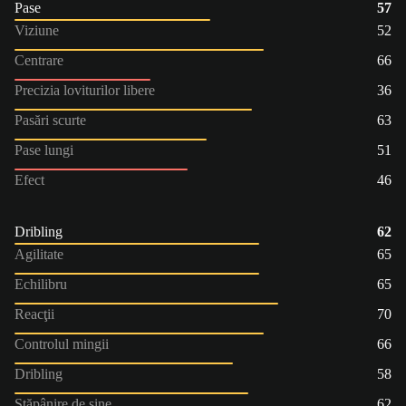
Pase
57
Viziune
52
Centrare
66
Precizia loviturilor libere
36
Pasări scurte
63
Pase lungi
51
Efect
46
Dribling
62
Agilitate
65
Echilibru
65
Reacţii
70
Controlul mingii
66
Dribling
58
Stăpânire de sine
62