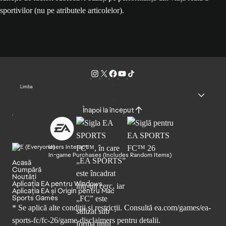
sportivilor (nu pe atributele articolelor).
Limba
Înapoi la început
Users Interact
In-game Purchases (Includes Random Items)
Acasă
Cumpără
Noutăți
Aplicația EA pentru Windows
Aplicația EA și Origin pentru Mac
Sports Games
* Se aplică alte condiții și restricții. Consultă
ea.com/games/ea-
sports-fc/fc-26/game-disclaimers
pentru detalii.