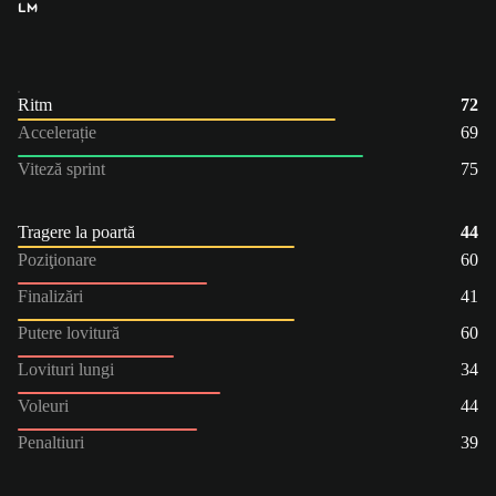
LM
Ritm
72
Accelerație
69
Viteză sprint
75
Tragere la poartă
44
Poziţionare
60
Finalizări
41
Putere lovitură
60
Lovituri lungi
34
Voleuri
44
Penaltiuri
39