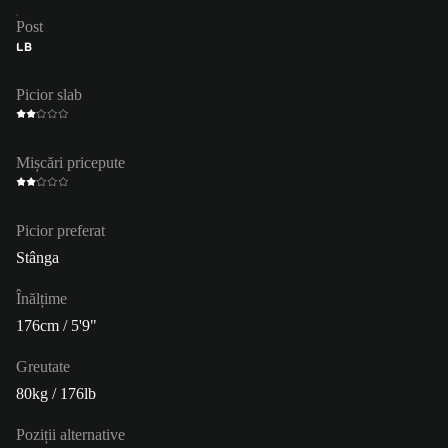
Post
LB
Picior slab
Mișcări pricepute
Picior preferat
Stânga
Înălțime
176cm / 5'9"
Greutate
80kg / 176lb
Poziții alternative