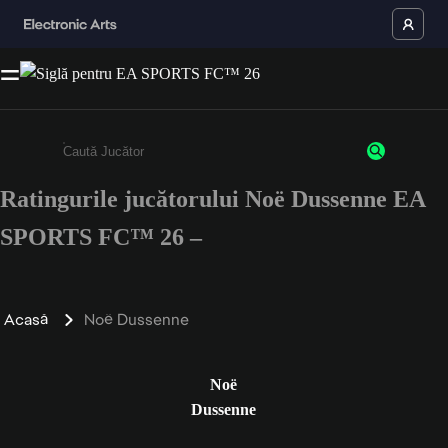
Ratingurile jucătorului Noë Dussenne EA
Enter a minimum of 3 characters or numbers
SPORTS FC™ 26 –
Acasă
Noë Dussenne
Noë
Dussenne