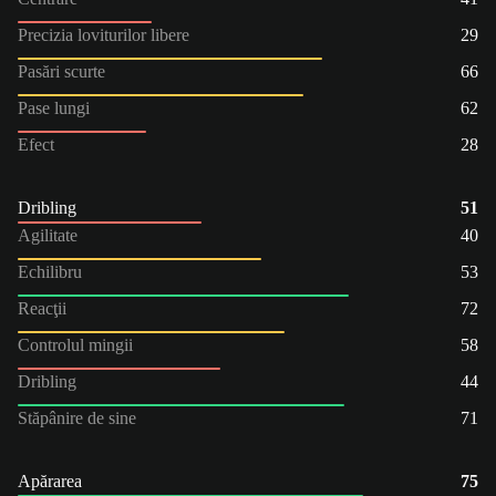
Precizia loviturilor libere
29
Pasări scurte
66
Pase lungi
62
Efect
28
Dribling
51
Agilitate
40
Echilibru
53
Reacţii
72
Controlul mingii
58
Dribling
44
Stăpânire de sine
71
Apărarea
75