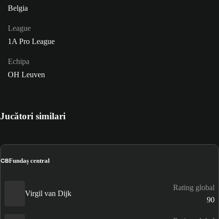
Belgia
League
1A Pro League
Echipa
OH Leuven
Jucători similari
CB
Fundaș central
Rating global
Virgil van Dijk
90