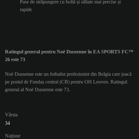
Pase de străpungere cu boltă și săltate mai precise și
rapide
Ratingul general pentru Noë Dussenne în EA SPORTS FC™
26 este 73
Noë Dussenne este un fotbalist profesionist din Belgia care joacă
pe postul de Fundaș central (CB) pentru OH Leuven. Ratingul
general al Noë Dussenne este 73.
Vârsta
34
Naţiune