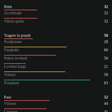
Ritm
32
Accelerație
32
Viteză sprint
32
Tragere la poartă
50
Poziţionare
28
Finalizări
60
Putere lovitură
50
Lovituri lungi
21
Voleuri
59
Penaltiuri
83
Pase
52
Viziune
44
Centrare
41