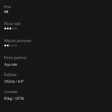
Post
CB
Picior slab
Mișcări pricepute
Picior preferat
Așa este
Înălțime
192cm / 6'4"
Greutate
85kg / 187lb