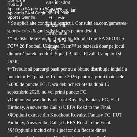
Cumpără
Noutăți
Aplicația EA pentru Windows
Aplicația EA și Origin pentru Mac
Sports Games
* Se aplică alte condiții și restricții. Consultă
ea.com/games/ea-
sports-fc/fc-26/game-disclaimers
pentru detalii.
** Statisticile sezonului Turneului Mondial din EA SPORTS
FC™ 26 Football Ultimate Team™ se bazează doar pe jocul
din următoarele moduri: Squad Battles, Rivali, Campioni și
Draft.
††Trebuie să parcurgi pașii pentru a obține distribuția inițială a
punctelor FC până pe 15 iunie 2026 pentru a primi toate cele
6.000 de puncte FC. Dacă deblochezi oferta după 15
septembrie 2026, nu vei primi puncte FC.
§Opțiuni extrase din Knockout Royalty, Fantasy FC, FUT
Birthday, Answer the Call și UEFA Road to the Final.
§§Opțiuni extrase din Knockout Royalty, Fantasy FC, FUT
Birthday, Answer the Call și UEFA Road to the Final.
§§§Opțiunile includ câte 1 jucător din fiecare dintre