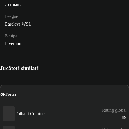
Germania
League
Barclays WSL
Echipa
Liverpool
Jucători similari
GK
Portar
Rating global
Thibaut Courtois
89