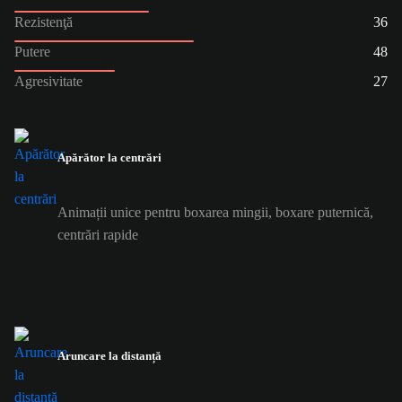
Rezistenţă
36
Putere
48
Agresivitate
27
Apărător la centrări
Animații unice pentru boxarea mingii, boxare puternică,
centrări rapide
Aruncare la distanță