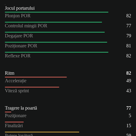
Jocul portarului
Plonjon POR
82
Controlul mingii POR
77
Degajare POR
79
Poziționare POR
81
Reflexe POR
82
Ritm
82
Accelerație
49
Viteză sprint
43
Tragere la poartă
77
Poziţionare
5
Finalizări
15
Putere lovitură
59