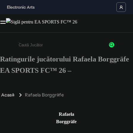
Ratingurile jucătorului Rafaela Borggräfe
Enter a minimum of 3 characters or numbers
EA SPORTS FC™ 26 –
Acasă
Rafaela Borggräfe
Rafaela
Borggräfe