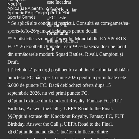
Noutăți
Aplicația EA pentru Windows
Aplicația EA și Origin pentru Mac
Sports Games
* Se aplică alte condiții și restricții. Consultă
ea.com/games/ea-
sports-fc/fc-26/game-disclaimers
pentru detalii.
** Statisticile sezonului Turneului Mondial din EA SPORTS
FC™ 26 Football Ultimate Team™ se bazează doar pe jocul
din următoarele moduri: Squad Battles, Rivali, Campioni și
Draft.
††Trebuie să parcurgi pașii pentru a obține distribuția inițială a
punctelor FC până pe 15 iunie 2026 pentru a primi toate cele
6.000 de puncte FC. Dacă deblochezi oferta după 15
septembrie 2026, nu vei primi puncte FC.
§Opțiuni extrase din Knockout Royalty, Fantasy FC, FUT
Birthday, Answer the Call și UEFA Road to the Final.
§§Opțiuni extrase din Knockout Royalty, Fantasy FC, FUT
Birthday, Answer the Call și UEFA Road to the Final.
§§§Opțiunile includ câte 1 jucător din fiecare dintre