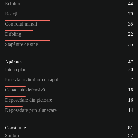
Echilibru
44
Reacţii
79
Controlul mingii
35
Dribling
22
Stăpânire de sine
35
Apărarea
47
Interceptări
20
Precizia loviturilor cu capul
7
Capacitate defensivă
16
Deposedare din picioare
16
Deposedare prin alunecare
14
Constituție
81
Sărituri
57