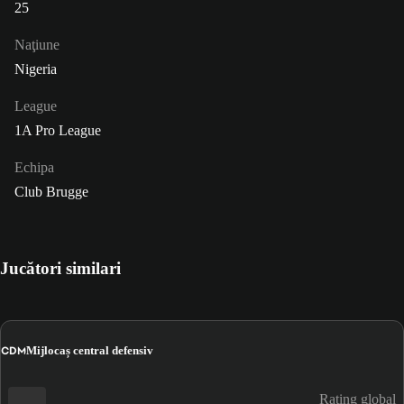
25
Naţiune
Nigeria
League
1A Pro League
Echipa
Club Brugge
Jucători similari
CDM
Mijlocaș central defensiv
Rating global