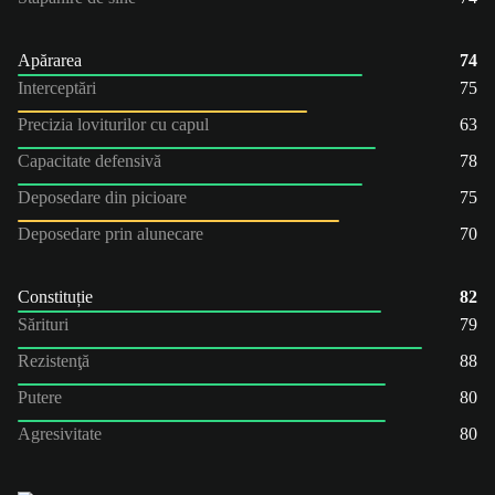
Apărarea
74
Interceptări
75
Precizia loviturilor cu capul
63
Capacitate defensivă
78
Deposedare din picioare
75
Deposedare prin alunecare
70
Constituție
82
Sărituri
79
Rezistenţă
88
Putere
80
Agresivitate
80