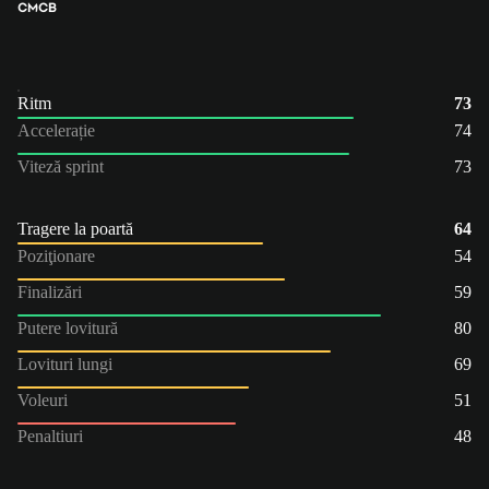
CM
CB
Ritm
73
Accelerație
74
Viteză sprint
73
Tragere la poartă
64
Poziţionare
54
Finalizări
59
Putere lovitură
80
Lovituri lungi
69
Voleuri
51
Penaltiuri
48