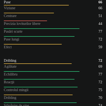
Pase
66
Viziune
66
Centrare
51
Precizia loviturilor libere
44
Pasări scurte
77
Pase lungi
72
Efect
59
Dribling
72
Agilitate
69
Echilibru
77
Reacţii
72
Controlul mingii
75
Dribling
70
Stăpânire de sine
74