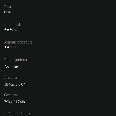
Post
CDM
Picior slab
Mișcări pricepute
Picior preferat
Așa este
Înălțime
184cm / 6'0"
Greutate
79kg / 174lb
Poziții alternative