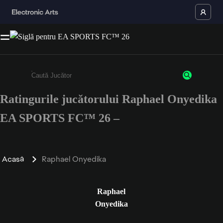
Ratingurile jucătorului Raphael Onyedika
Enter a minimum of 3 characters or numbers
EA SPORTS FC™ 26 –
Acasă
Raphael Onyedika
Raphael
Onyedika