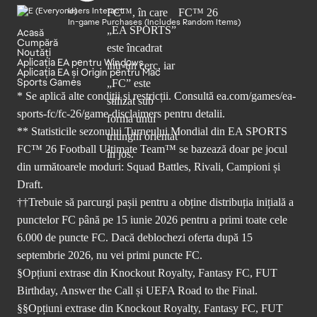
Users Interact
In-game Purchases (Includes Random Items)
Acasă
Cumpără
Noutăți
Aplicația EA pentru Windows
Aplicația EA și Origin pentru Mac
Sports Games
* Se aplică alte condiții și restricții. Consultă
ea.com/games/ea-
sports-fc/fc-26/game-disclaimers
pentru detalii.
** Statisticile sezonului Turneului Mondial din EA SPORTS
FC™ 26 Football Ultimate Team™ se bazează doar pe jocul
din următoarele moduri: Squad Battles, Rivali, Campioni și
Draft.
††Trebuie să parcurgi pașii pentru a obține distribuția inițială a
punctelor FC până pe 15 iunie 2026 pentru a primi toate cele
6.000 de puncte FC. Dacă deblochezi oferta după 15
septembrie 2026, nu vei primi puncte FC.
§Opțiuni extrase din Knockout Royalty, Fantasy FC, FUT
Birthday, Answer the Call și UEFA Road to the Final.
§§Opțiuni extrase din Knockout Royalty, Fantasy FC, FUT