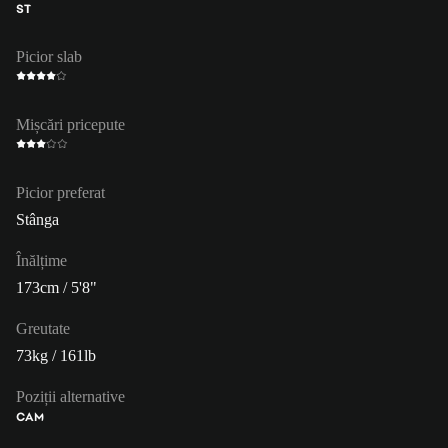
ST
Picior slab
Mișcări pricepute
Picior preferat
Stânga
Înălțime
173cm / 5'8"
Greutate
73kg / 161lb
Poziții alternative
CAM