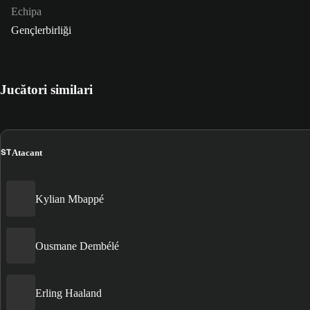
Echipa
Gençlerbirliği
Jucători similari
ST
Atacant
Kylian Mbappé
Ousmane Dembélé
Erling Haaland