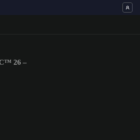
FC™ 26 –