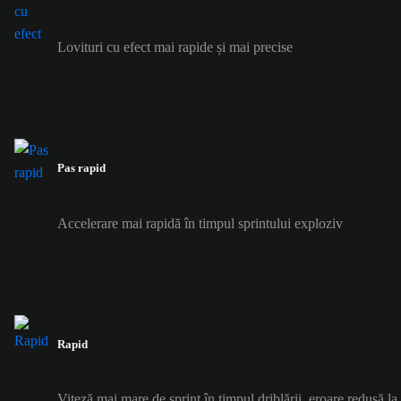
Lovituri cu efect mai rapide și mai precise
Pas rapid
Accelerare mai rapidă în timpul sprintului exploziv
Rapid
Viteză mai mare de sprint în timpul driblării, eroare redusă l