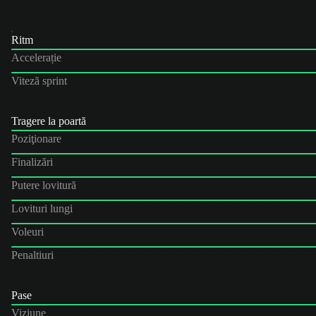
Ritm
Accelerație
Viteză sprint
Tragere la poartă
Poziţionare
Finalizări
Putere lovitură
Lovituri lungi
Voleuri
Penaltiuri
Pase
Viziune