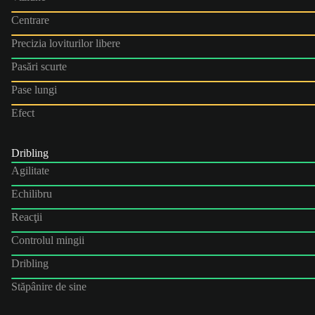
Centrare
Precizia loviturilor libere
Pasări scurte
Pase lungi
Efect
Dribling
Agilitate
Echilibru
Reacţii
Controlul mingii
Dribling
Stăpânire de sine