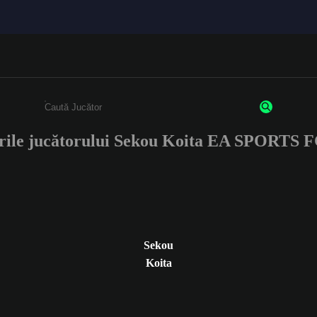
rile jucătorului Sekou Koita EA SPORTS 
Enter a minimum of 3 characters or numbers
Sekou
Koita