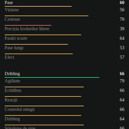
Pase
60
Viziune
56
Centrare
70
Precizia loviturilor libere
39
Pasări scurte
64
Pase lungi
53
Efect
57
Dribling
66
Agilitate
79
Echilibru
66
Reacţii
64
Controlul mingii
66
Dribling
64
Stăpânire de sine
66