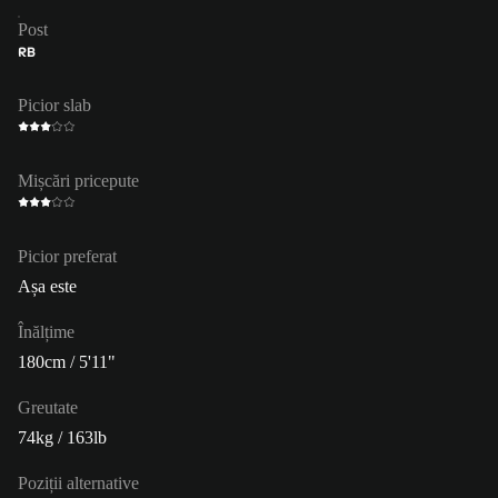
Post
RB
Picior slab
Mișcări pricepute
Picior preferat
Așa este
Înălțime
180cm / 5'11"
Greutate
74kg / 163lb
Poziții alternative