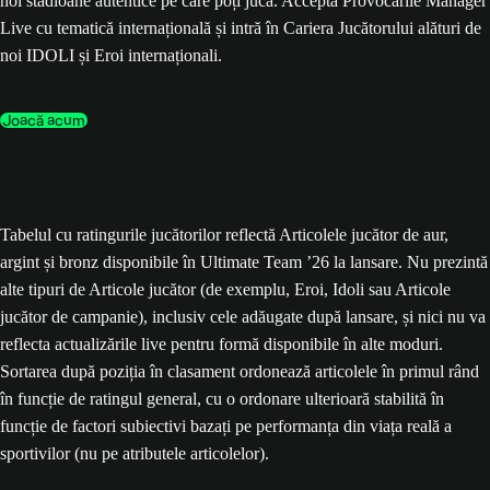
noi stadioane autentice pe care poți juca. Acceptă Provocările Manager
Live cu tematică internațională și intră în Cariera Jucătorului alături de
noi IDOLI și Eroi internaționali.
Joacă acum
Tabelul cu ratingurile jucătorilor reflectă Articolele jucător de aur,
argint și bronz disponibile în Ultimate Team ’26 la lansare. Nu prezintă
alte tipuri de Articole jucător (de exemplu, Eroi, Idoli sau Articole
jucător de campanie), inclusiv cele adăugate după lansare, și nici nu va
reflecta actualizările live pentru formă disponibile în alte moduri.
Sortarea după poziția în clasament ordonează articolele în primul rând
în funcție de ratingul general, cu o ordonare ulterioară stabilită în
funcție de factori subiectivi bazați pe performanța din viața reală a
sportivilor (nu pe atributele articolelor).