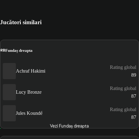
Jucători similari
RB
Fundaș dreapta
Rating global
Achraf Hakimi
89
Rating global
Lucy Bronze
87
Rating global
Jules Koundé
87
Vezi Fundaș dreapta