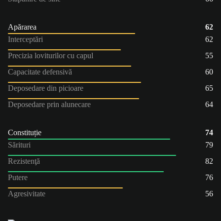
Apărarea
62
Interceptări
62
Precizia loviturilor cu capul
55
Capacitate defensivă
60
Deposedare din picioare
65
Deposedare prin alunecare
64
Constituție
74
Sărituri
79
Rezistenţă
82
Putere
76
Agresivitate
56