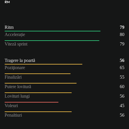
RM
Ritm
79
Accelerație
80
Viteză sprint
79
Tragere la poartă
56
Poziţionare
65
Finalizări
55
Putere lovitură
60
Lovituri lungi
56
Voleuri
45
Penaltiuri
56