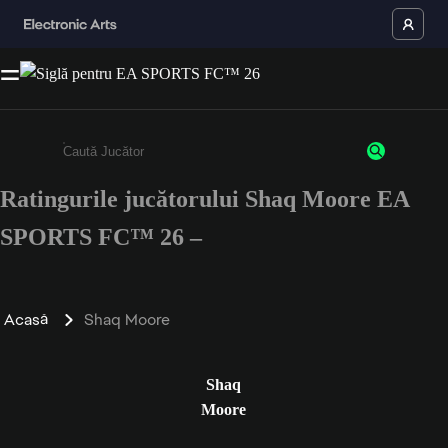
Ratingurile jucătorului Shaq Moore EA
Enter a minimum of 3 characters or numbers
SPORTS FC™ 26 –
Acasă
Shaq Moore
Shaq
Moore