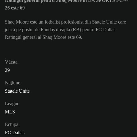
Ratingul general pentru Shaq Moore în EA SPORTS FC™
26 este 69
Shaq Moore este un fotbalist profesionist din Statele Unite care
joacă pe postul de Fundaș dreapta (RB) pentru FC Dallas.
Ratingul general al Shaq Moore este 69.
Vârsta
29
Naţiune
Statele Unite
League
MLS
Echipa
FC Dallas