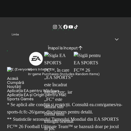
Limba
Înapoi la început
Users Interact
In-game Purchases (Includes Random Items)
Acasă
Cumpără
Noutăți
Aplicația EA pentru Windows
Aplicația EA și Origin pentru Mac
Sports Games
* Se aplică alte condiții și restricții. Consultă
ea.com/games/ea-
sports-fc/fc-26/game-disclaimers
pentru detalii.
** Statisticile sezonului Turneului Mondial din EA SPORTS
FC™ 26 Football Ultimate Team™ se bazează doar pe jocul