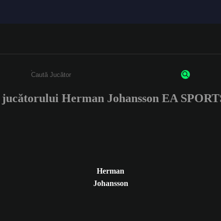
e jucătorului Herman Johansson EA SPOR
Enter a minimum of 3 characters or numbers
Herman
Johansson