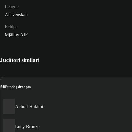
League
Allsvenskan
Echipa
Mjällby AIF
Jucători similari
RB
Fundaș dreapta
Achraf Hakimi
Lucy Bronze