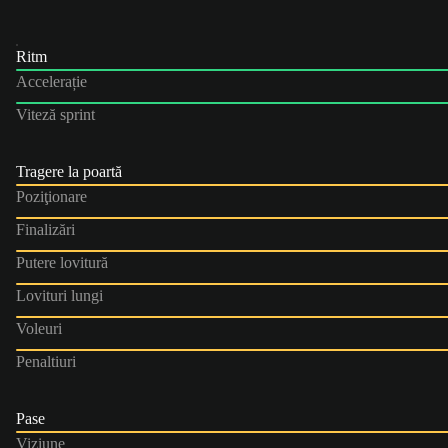
Ritm
Accelerație
Viteză sprint
Tragere la poartă
Poziţionare
Finalizări
Putere lovitură
Lovituri lungi
Voleuri
Penaltiuri
Pase
Viziune