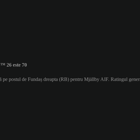
™ 26 este 70
că pe postul de Fundaș dreapta (RB) pentru Mjällby AIF. Ratingul gene