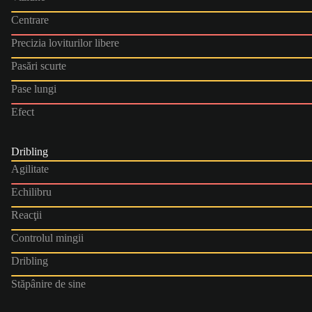
Centrare
Precizia loviturilor libere
Pasări scurte
Pase lungi
Efect
Dribling
Agilitate
Echilibru
Reacţii
Controlul mingii
Dribling
Stăpânire de sine