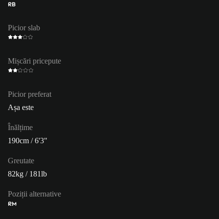
RB
Picior slab
Mișcări pricepute
Picior preferat
Așa este
Înălțime
190cm / 6'3"
Greutate
82kg / 181lb
Poziții alternative
RM