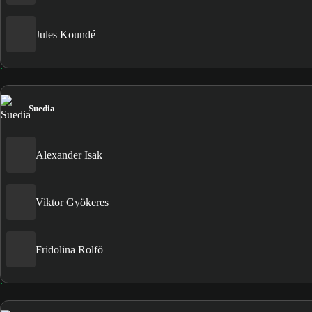
Jules Koundé
Suedia
Alexander Isak
Viktor Gyökeres
Fridolina Rolfö