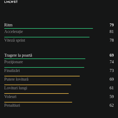
LM
LW
ST
Ritm
79
Accelerație
81
Viteză sprint
78
Tragere la poartă
69
Poziţionare
74
Finalizări
73
Putere lovitură
69
Lovituri lungi
61
Voleuri
59
Penaltiuri
62