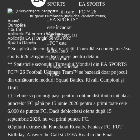
Users Interact
In-game Purchases (Includes Random Items)
Acasă
Cumpără
Noutăți
Aplicația EA pentru Windows
Aplicația EA și Origin pentru Mac
Sports Games
* Se aplică alte condiții și restricții. Consultă
ea.com/games/ea-
sports-fc/fc-26/game-disclaimers
pentru detalii.
** Statisticile sezonului Turneului Mondial din EA SPORTS
FC™ 26 Football Ultimate Team™ se bazează doar pe jocul
din următoarele moduri: Squad Battles, Rivali, Campioni și
Draft.
††Trebuie să parcurgi pașii pentru a obține distribuția inițială a
punctelor FC până pe 15 iunie 2026 pentru a primi toate cele
6.000 de puncte FC. Dacă deblochezi oferta după 15
septembrie 2026, nu vei primi puncte FC.
§Opțiuni extrase din Knockout Royalty, Fantasy FC, FUT
Birthday, Answer the Call și UEFA Road to the Final.