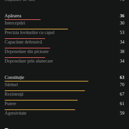
Apărarea
36
Interceptări
30
Precizia loviturilor cu capul
53
Capacitate defensivă
34
Deposedare din picioare
38
Deposedare prin alunecare
34
Constituție
63
Sărituri
70
Rezistenţă
67
Putere
61
Agresivitate
59