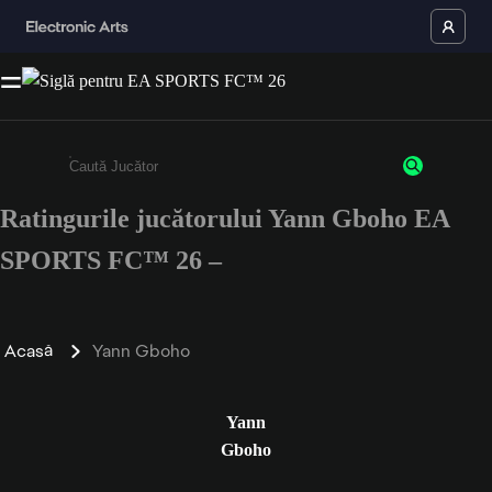
Ratingurile jucătorului Yann Gboho EA
Enter a minimum of 3 characters or numbers
SPORTS FC™ 26 –
Acasă
Yann Gboho
Yann
Gboho