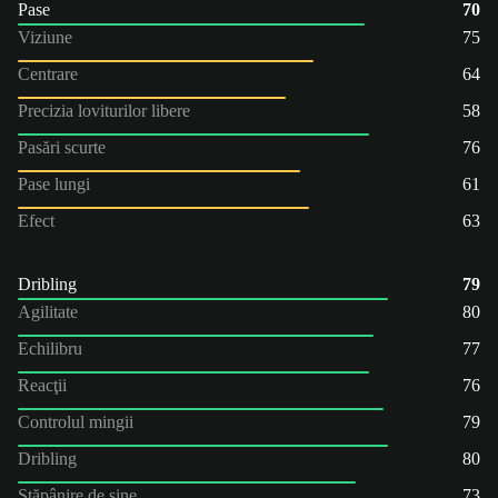
Pase
70
Viziune
75
Centrare
64
Precizia loviturilor libere
58
Pasări scurte
76
Pase lungi
61
Efect
63
Dribling
79
Agilitate
80
Echilibru
77
Reacţii
76
Controlul mingii
79
Dribling
80
Stăpânire de sine
73