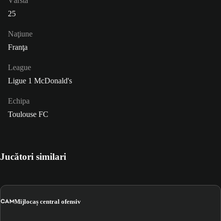
Vârsta
25
Naţiune
Franţa
League
Ligue 1 McDonald's
Echipa
Toulouse FC
Jucători similari
CAM
Mijlocaș central ofensiv