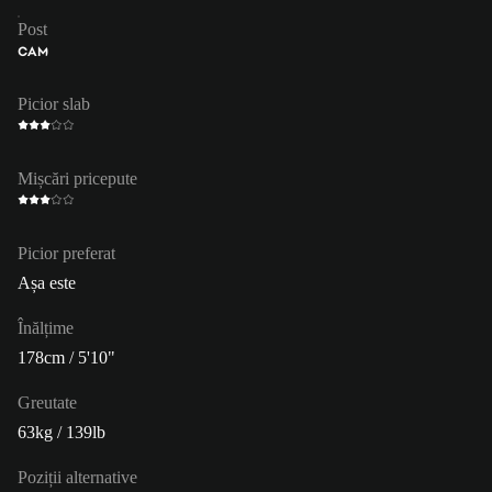
Post
CAM
Picior slab
Mișcări pricepute
Picior preferat
Așa este
Înălțime
178cm / 5'10"
Greutate
63kg / 139lb
Poziții alternative