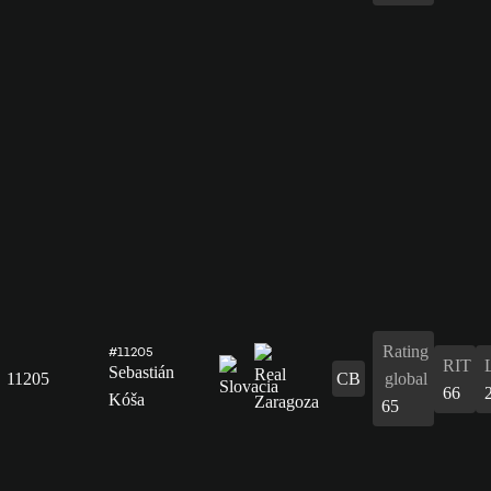
Rating
#11205
RIT
Sebastián
11205
CB
global
66
Kóša
65