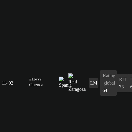
Rating
RIT
#11492
11492
LM
global
Cuenca
73
64