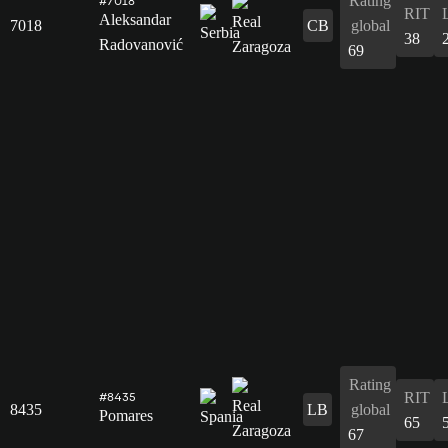
Rating
#7018
RIT
Aleksandar
7018
CB
global
38
Radovanović
69
Rating
RIT
#8435
8435
LB
global
Pomares
65
67