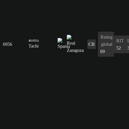
Rating
RIT
#6956
6956
CB
global
Tachi
52
69