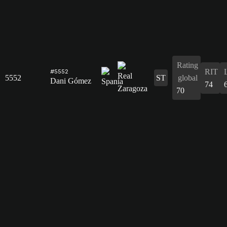
Rating
RIT
#5552
5552
ST
global
Dani Gómez
74
70