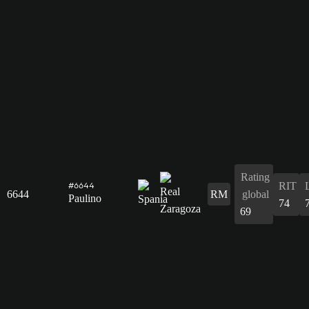
Rating
RIT
#6644
6644
RM
global
Paulino
74
69