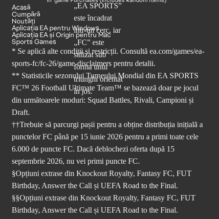
Acasă
Cumpără
Noutăți
Aplicația EA pentru Windows
Aplicația EA și Origin pentru Mac
Sports Games
* Se aplică alte condiții și restricții. Consultă
ea.com/games/ea-
sports-fc/fc-26/game-disclaimers
pentru detalii.
** Statisticile sezonului Turneului Mondial din EA SPORTS
FC™ 26 Football Ultimate Team™ se bazează doar pe jocul
din următoarele moduri: Squad Battles, Rivali, Campioni și
Draft.
††Trebuie să parcurgi pașii pentru a obține distribuția inițială a
punctelor FC până pe 15 iunie 2026 pentru a primi toate cele
6.000 de puncte FC. Dacă deblochezi oferta după 15
septembrie 2026, nu vei primi puncte FC.
§Opțiuni extrase din Knockout Royalty, Fantasy FC, FUT
Birthday, Answer the Call și UEFA Road to the Final.
§§Opțiuni extrase din Knockout Royalty, Fantasy FC, FUT
Birthday, Answer the Call și UEFA Road to the Final.