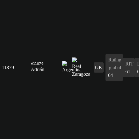
Rating
RIT
#11879
11879
GK
global
Adrián
61
64