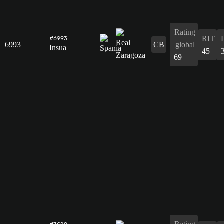
Rating
RIT
#6993
6993
CB
global
Insua
45
69