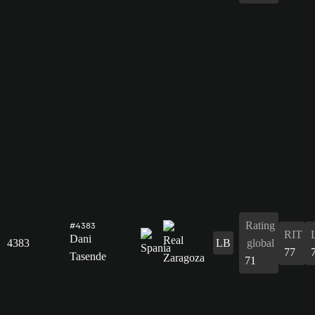
Rating
#4383
RIT
Dani
4383
LB
global
77
Tasende
71