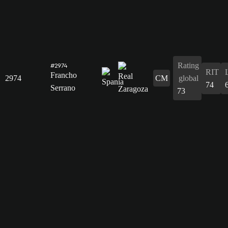
Rating
#2974
RIT
Francho
2974
CM
global
74
Serrano
73