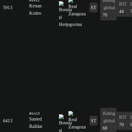
Rating
#5913
RIT
Kenan
5913
ST
global
44
Kodro
70
Rating
#6413
RIT
Samed
6413
ST
global
70
Baždar
69