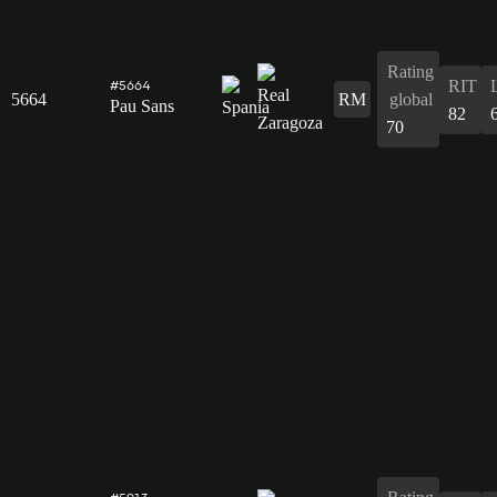
Rating
RIT
#5664
5664
RM
global
Pau Sans
82
70