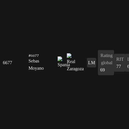
Rating
#6677
RIT
Sebas
6677
LM
global
77
Moyano
69