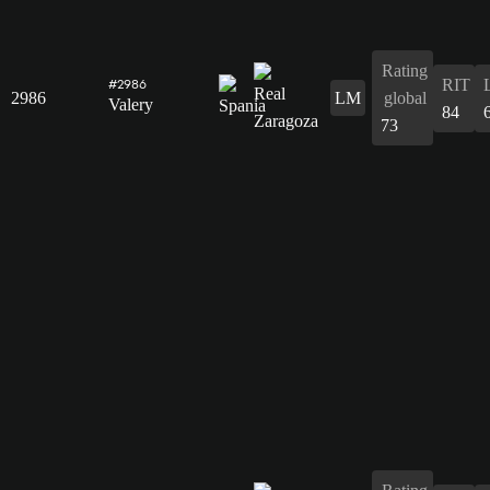
Rating
RIT
#2986
2986
LM
global
Valery
84
73