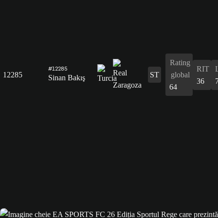
Rating
RIT
#12285
12285
ST
global
Sinan Bakış
36
64