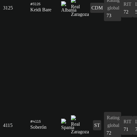
Rating
RIT
#3125
3125
CDM
global
Keidi Bare
72
73
Rating
RIT
#4115
4115
ST
global
Soberón
71
72