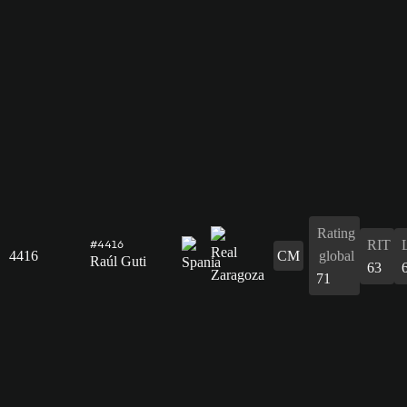
Rating
RIT
#4416
4416
CM
global
Raúl Guti
63
71