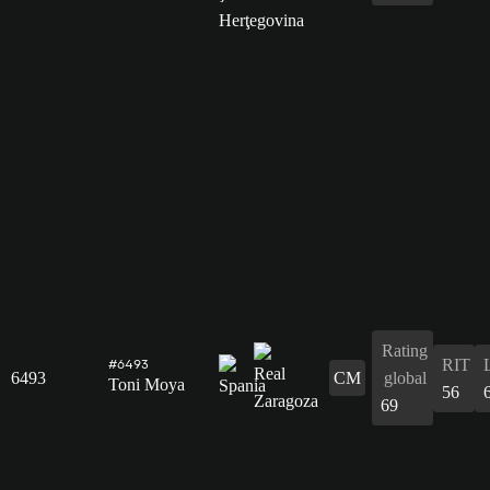
Rating
RIT
#6493
6493
CM
global
Toni Moya
56
69