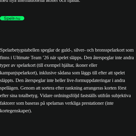
med nya internationella ikoner och hjältar.
Spela nu
Spelarbetygstabellen speglar de guld-, silver- och bronsspelarkort som
finns i Ultimate Team ’26 när spelet släpps. Den återspeglar inte andra
typer av spelarkort (till exempel hjältar, ikoner eller
kampanjspelarkort), inklusive sådana som läggs till efter att spelet
släppts. Den återspeglar inte heller live-formuppdateringar i andra
spellägen. Genom att sortera efter rankning arrangeras korten först
efter sina totalbetyg. Vidare ordningsföljd fastställs utifrån subjektiva
faktorer som baseras på spelarnas verkliga prestationer (inte
kortegenskaper).