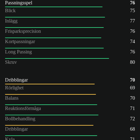
Passningsspel
76
Blick
75
Inlägg
77
Frisparksprecision
76
Kortpassningar
74
Long Passing
76
Skruv
80
Dribblingar
70
Rörlighet
69
Balans
70
Reaktionsförmåga
71
Bollbehandling
72
Dribblingar
68
Kyla
71