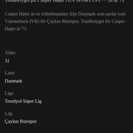
Totalbetyget på Casper Højer i EA SPORTS FC™ 26 är 73
Casper Højer är en fotbollsspelare från Danmark som spelar som
Vänsterback (VB) för Çaykur Rizespor. Totalbetyget för Casper
Højer är 73.
Ålder
31
Land
Danmark
Liga
Trendyol Süper Lig
Lag
Çaykur Rizespor