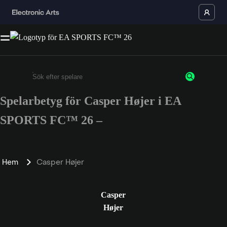
Spelarbetyg för Casper Højer i EA
Ange minst 3 tecken eller siffror
SPORTS FC™ 26 –
Hem
Casper Højer
Casper
Højer