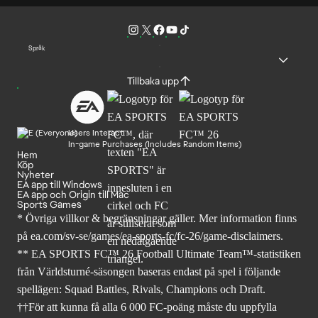
Språk
Tillbaka upp
Users Interact
In-game Purchases (Includes Random Items)
Hem
Köp
Nyheter
EA app till Windows
EA app och Origin till Mac
Sports Games
* Övriga villkor & begränsningar gäller. Mer
information finns
på ea.com/sv-se/games/ea-sports-fc/fc-26
/game-disclaimers.
** EA SPORTS FC™ 26 Football Ultimate Team™-statistiken
från Världsturné-säsongen baseras endast på spel i följande
spellägen: Squad Battles, Rivals, Champions och Draft.
††För att kunna få alla 6 000 FC-poäng måste du uppfylla