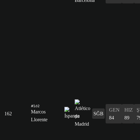
#162
GEN
HIZ
Ş
Marcos
162
SĞB
84
89
7
Llorente