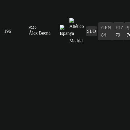
GEN
HIZ
Ş
#196
196
SLO
Álex Baena
84
79
7