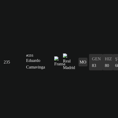
#235
GEN
HIZ
Ş
Eduardo
235
MO
83
80
6
Camavinga