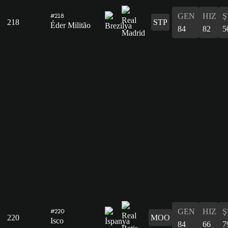
GEN
HIZ
Ş
#218
218
STP
Éder Militão
84
82
5
GEN
HIZ
Ş
#220
220
MOO
Isco
84
66
7