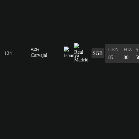
GEN
HIZ
Ş
#124
124
SĞB
Carvajal
85
80
5