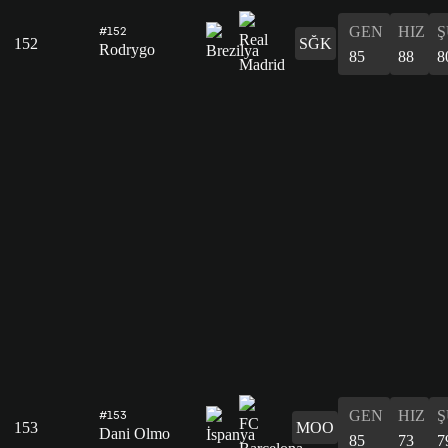
GEN
HIZ
Ş
#152
152
SĞK
Rodrygo
85
88
8
GEN
HIZ
Ş
#153
153
MOO
Dani Olmo
85
73
7