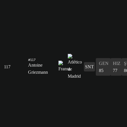
#117
GEN
HIZ
Ş
Antoine
117
SNT
85
77
8
Griezmann