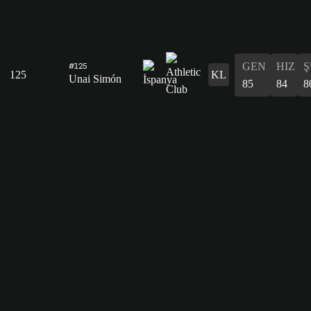
GEN
HIZ
Ş
#125
125
KL
Unai Simón
85
84
8