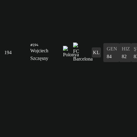
#194
GEN
HIZ
Ş
Wojciech
194
KL
84
82
8
Szczęsny