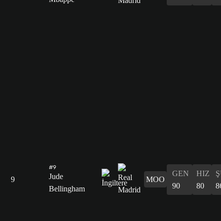
#9
GEN
HIZ
Ş
Jude
9
MOO
90
80
8
Bellingham