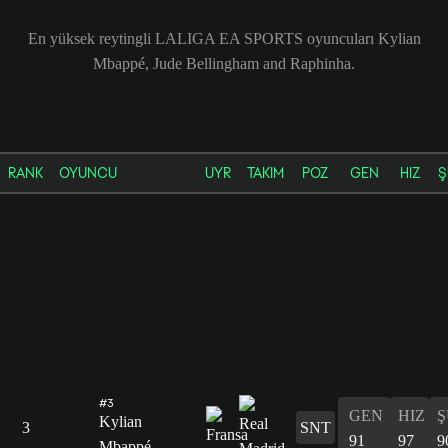
En yüksek reytingli LALIGA EA SPORTS oyuncuları Kylian
Mbappé, Jude Bellingham and Raphinha.
RANK
OYUNCU
UYR
TAKIM
POZ
GEN
HIZ
Ş
#3
GEN
HIZ
Ş
Kylian
3
SNT
91
97
9
Mbappé