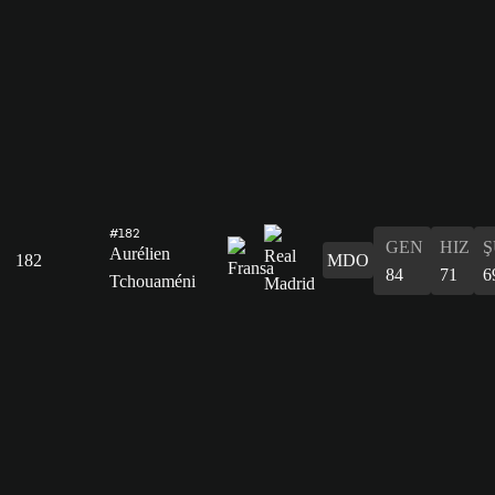
#182
GEN
HIZ
Ş
Aurélien
182
MDO
84
71
6
Tchouaméni