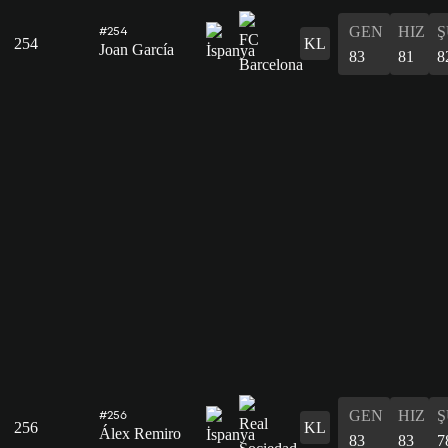
GEN
HIZ
Ş
#254
254
KL
Joan García
83
81
8
GEN
HIZ
Ş
#256
256
KL
Álex Remiro
83
83
7