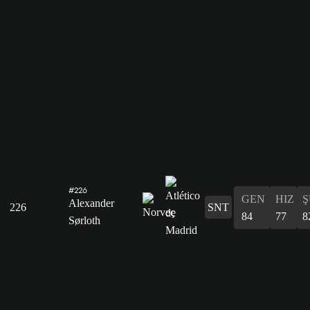
#226
GEN
HIZ
Ş
Alexander
226
SNT
84
77
8
Sørloth