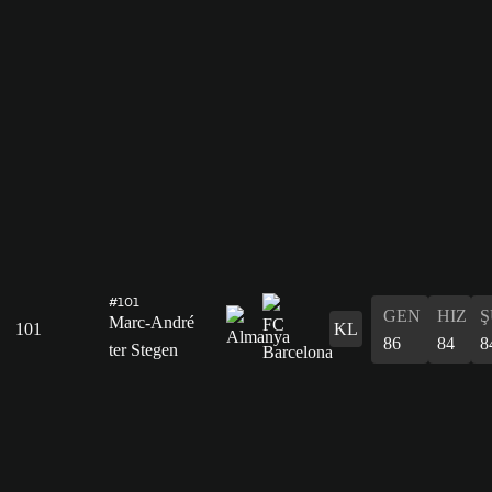
#101
GEN
HIZ
Ş
Marc-André
101
KL
86
84
8
ter Stegen