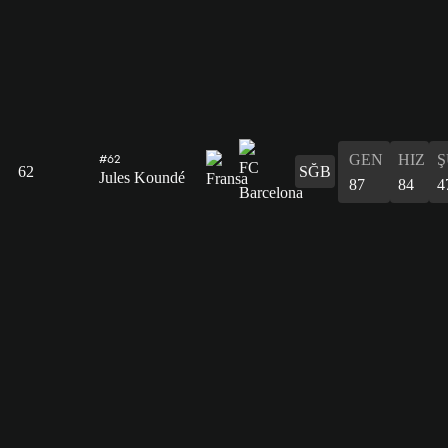
GEN
HIZ
Ş
#62
62
SĞB
Jules Koundé
87
84
4