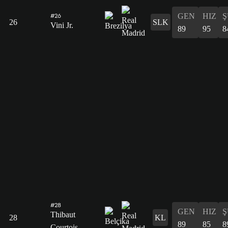
GEN
HIZ
Ş
#26
26
SLK
Vini Jr.
89
95
8
#28
GEN
HIZ
Ş
Thibaut
28
KL
89
85
8
Courtois