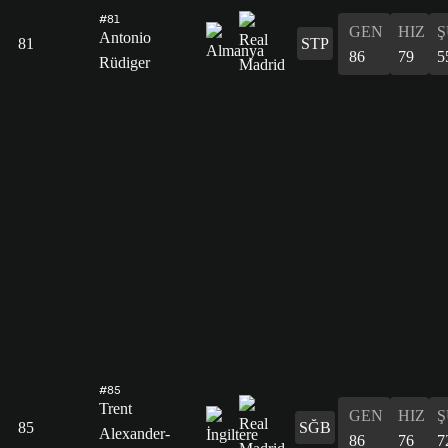
#81
GEN
HIZ
Ş
Antonio
81
STP
86
79
5
Rüdiger
#85
Trent
GEN
HIZ
Ş
85
SĞB
Alexander-
86
76
7