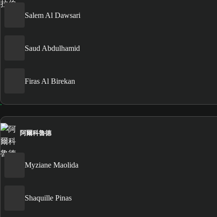
Salem Al Dawsari
Saud Abdulhamid
Firas Al Birekan
阿爾科魯德
Myziane Maolida
Shaquille Pinas