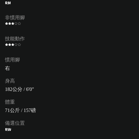
RM
非慣用腳
技能動作
慣用腳
右
身高
182公分 / 6'0"
體重
71公斤 / 157磅
備選位置
RW