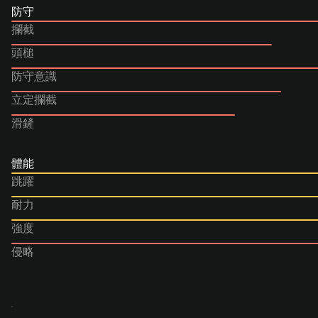
防守
攔截
頭槌
防守意識
立定攔截
滑鏟
體能
跳躍
耐力
強度
侵略