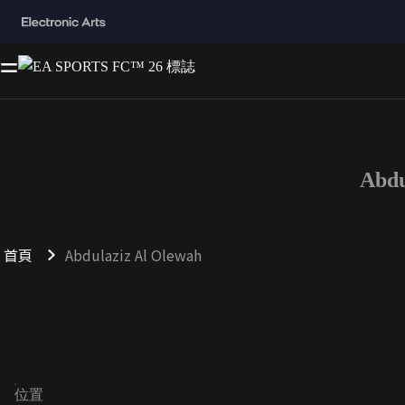
Abd
首頁
Abdulaziz Al Olewah
位置