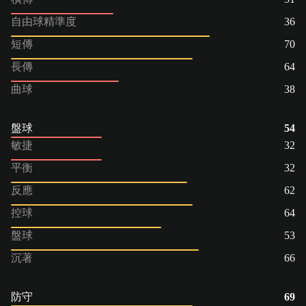
自由球精準度
36
短傳
70
長傳
64
曲球
38
盤球
54
敏捷
32
平衡
32
反應
62
控球
64
盤球
53
沉著
66
防守
69