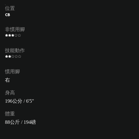
位置
CB
非慣用腳
技能動作
慣用腳
右
身高
196公分 / 6'5"
體重
88公斤 / 194磅