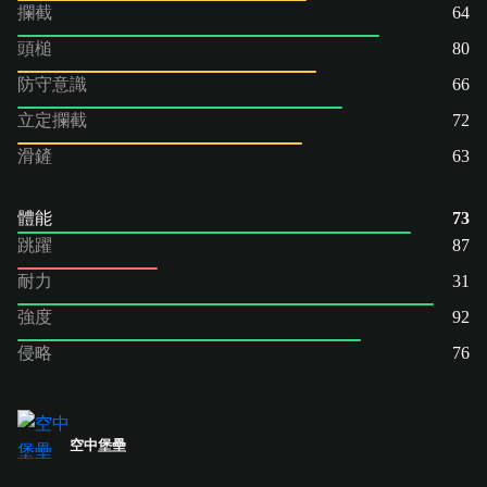
攔截
64
頭槌
80
防守意識
66
立定攔截
72
滑鏟
63
體能
73
跳躍
87
耐力
31
強度
92
侵略
76
空中堡壘