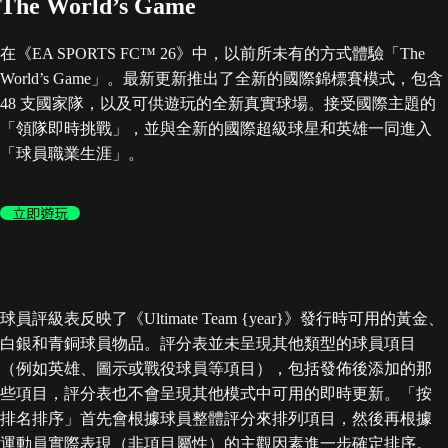
The World’s Game
在《EA SPORTS FC™ 26》中，以前所未有的方式體驗「The
World’s Game」。最新更新推出了全新的國際錦標賽模式，包含
48 支國家隊，以及可供遊玩的全新真實球場。接受國際主題的
「領隊即時挑戰」，並與全新的國際超級球星和英雄一同進入
「球員職業生涯」。
立即遊玩
球員評級表反映了《Ultimate Team {year}》發行時可用的黃金、
白銀和青銅球員物品。評分表並未呈現其他類型的球員項目
（例如英雄、圖示或戰役球員等項目），包括發佈後添加的那
些項目，評分表也不會呈現其他模式中可用的即時更新。「按
排名排序」首先會根據球員整體評分來排列項目，然後再根據
運動員實際表現（非項目屬性）的主觀因素進一步確定排序。