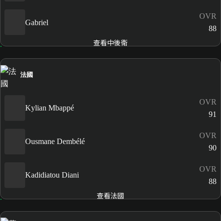
OVR
Gabriel
88
查看中後衛
法國
OVR
Kylian Mbappé
91
OVR
Ousmane Dembélé
90
OVR
Kadidiatou Diani
88
查看法國