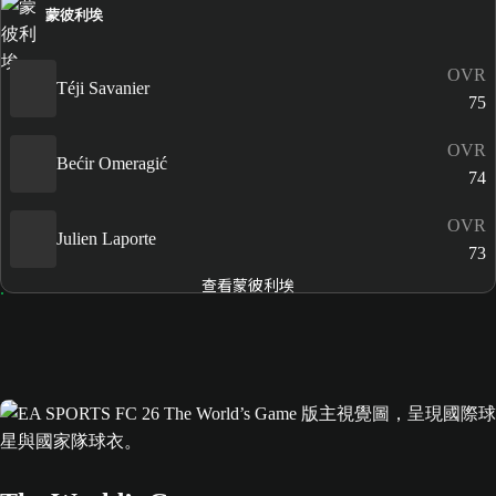
蒙彼利埃
OVR
Téji Savanier
75
OVR
Bećir Omeragić
74
OVR
Julien Laporte
73
查看蒙彼利埃