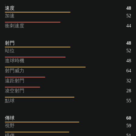
速度
48
加速
52
衝刺速度
44
射門
48
站位
52
進球時機
48
射門威力
64
遠距射門
32
凌空射門
28
點球
55
傳球
60
視野
59
橫傳
51