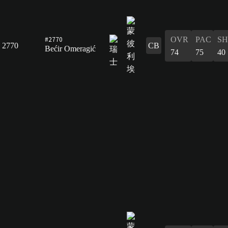
#2770
OVR
PAC
S
2770
CB
Bećir Omeragić
74
75
40