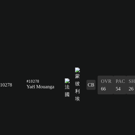
#10278
OVR
PAC
S
10278
CB
Yaël Mouanga
66
54
26