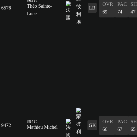
#6576
OVR
PAC
S
Théo Sainte-
6576
LB
69
74
47
Luce
#9472
OVR
PAC
S
9472
GK
Mathieu Michel
66
67
65