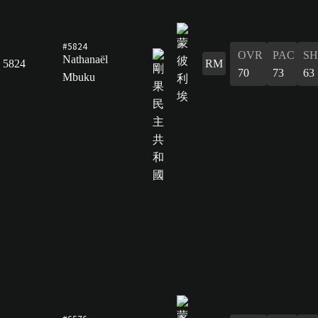
#5824
OVR
PAC
S
Nathanaël
5824
RM
70
73
63
Mbuku