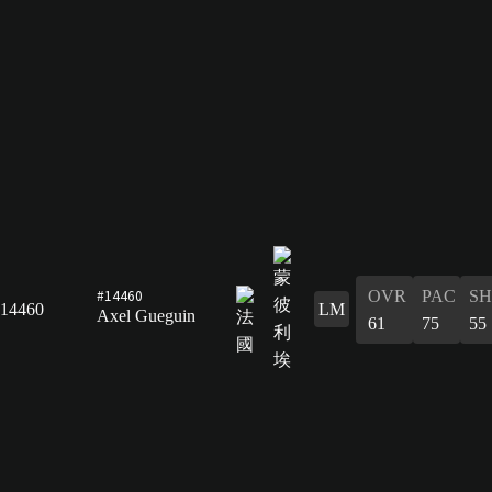
#14460
OVR
PAC
S
14460
LM
Axel Gueguin
61
75
55