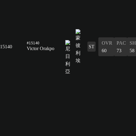
#15140
OVR
PAC
S
15140
ST
Victor Orakpo
60
73
58