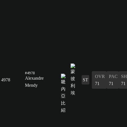
#4978
OVR
PAC
S
Alexandre
4978
ST
71
71
71
Mendy