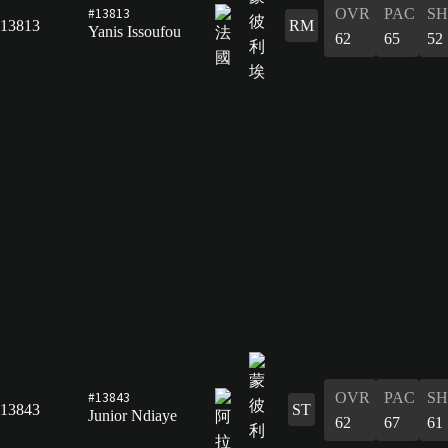
#13813
OVR
PAC
S
13813
RM
Yanis Issoufou
62
65
52
#13843
OVR
PAC
S
13843
ST
Junior Ndiaye
62
67
61