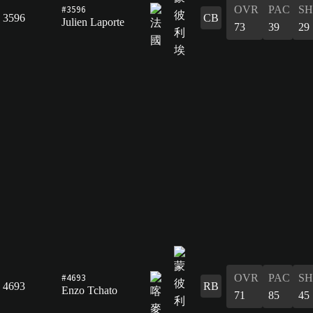
#3596
OVR
PAC
S
3596
CB
Julien Laporte
73
39
29
#4693
OVR
PAC
S
4693
RB
Enzo Tchato
71
85
45