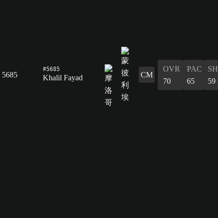
#5685
OVR
PAC
S
5685
CM
Khalil Fayad
70
65
59