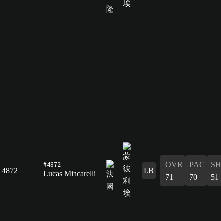
#4872
OVR
PAC
S
4872
LB
Lucas Mincarelli
71
70
51