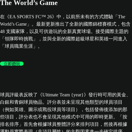
The World’s Game
在《EA SPORTS FC™ 26》中，以前所未有的方式體驗「The
World’s Game」。最新更新推出了全新的國際錦標賽模式，包含
48 支國家隊，以及可供遊玩的全新真實球場。接受國際主題的
「領隊即時挑戰」，並與全新的國際超級球星和英雄一同進入
「球員職業生涯」。
立即遊玩
球員評級表反映了《Ultimate Team {year}》發行時可用的黃金、
白銀和青銅球員物品。評分表並未呈現其他類型的球員項目
（例如英雄、圖示或戰役球員等項目），包括發佈後添加的那
些項目，評分表也不會呈現其他模式中可用的即時更新。「按
排名排序」首先會根據球員整體評分來排列項目，然後再根據
運動員實際表現（非項目屬性）的主觀因素進一步確定排序。