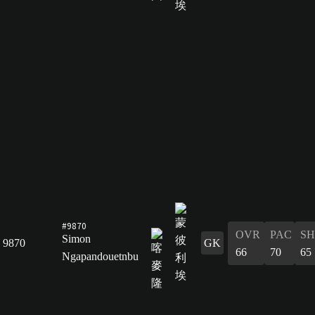
#9870
OVR
PAC
S
Simon
9870
GK
66
70
65
Ngapandouetnbu