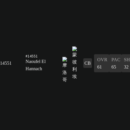
#14551
OVR
PAC
S
Naoufel El
14551
CB
61
65
32
Hannach