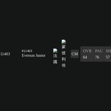
#11403
OVR
PAC
S
11403
CM
Everson Junior
64
76
57