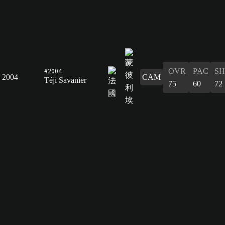
#2004
OVR
PAC
S
2004
CAM
Téji Savanier
75
60
72