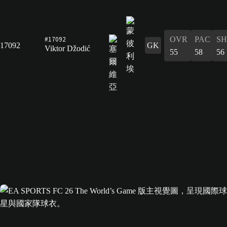
#17092
OVR
PAC
S
17092
GK
Viktor Džodić
55
58
56