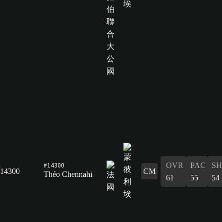
#14300
OVR
PAC
S
14300
CM
Théo Chennahi
61
55
54