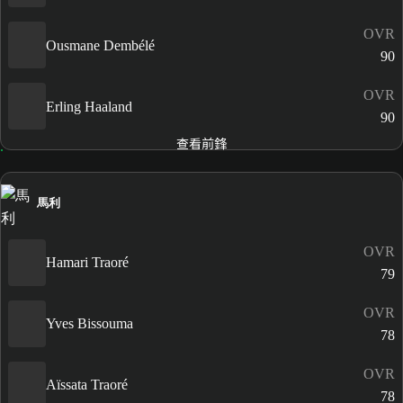
OVR
Ousmane Dembélé
90
OVR
Erling Haaland
90
查看前鋒
馬利
OVR
Hamari Traoré
79
OVR
Yves Bissouma
78
OVR
Aïssata Traoré
78