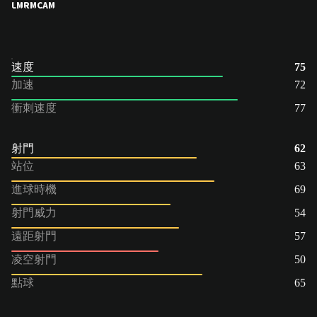
LM
RM
CAM
速度
75
加速
72
衝刺速度
77
射門
62
站位
63
進球時機
69
射門威力
54
遠距射門
57
凌空射門
50
點球
65