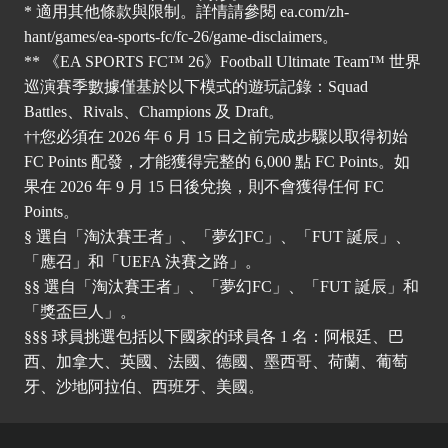
* 適用其他條款與限制。詳情請參閱
ea.com/zh-
hant/games/ea-sports-fc/fc-26/game-disclaimers
。
** 《EA SPORTS FC™ 26》Football Ultimate Team™ 世界
巡演賽季數據僅基於以下模式的遊玩記錄：Squad
Battles、Rivals、Champions 及 Draft。
††您必須在 2026 年 6 月 15 日之前完成步驟以取得初始
FC Points 配發，才能獲得完整的 6,000 點 FC Points。如
果在 2026 年 9 月 15 日後兌換，則不會獲得任何 FC
Points。
§ 選自「淘汰賽王者」、「夢幻FC」、「FUT 誕辰」、
「應召」和「UEFA 決賽之路」。
§§ 選自「淘汰賽王者」、「夢幻FC」、「FUT 誕辰」和
「獎盃巨人」。
§§§ 球員挑選包括以下國家的球員各 1 名：阿根廷、巴
西、加拿大、英國、法國、德國、墨西哥、荷蘭、葡萄
牙、沙地阿拉伯、西班牙、美國。