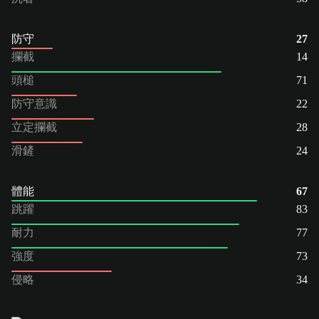
防守
27
攔截
14
頭槌
71
防守意識
22
立定攔截
28
滑鏟
24
體能
67
跳躍
83
耐力
77
強度
73
侵略
34