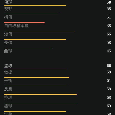
傳球
58
視野
58
橫傳
51
自由球精準度
38
短傳
66
長傳
58
曲球
45
盤球
66
敏捷
58
平衡
61
反應
58
控球
68
盤球
69
沉著
58