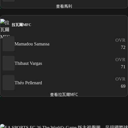
查看馬利
拉瓦爾MFC
OVR
Mamadou Samassa
72
OVR
Thibaut Vargas
71
OVR
Théo Pellenard
69
查看拉瓦爾MFC