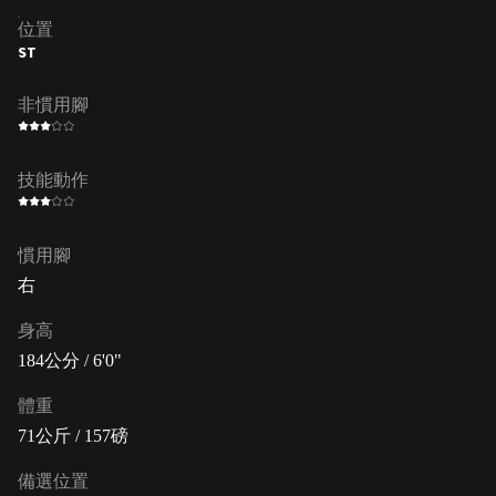
位置
ST
非慣用腳
技能動作
慣用腳
右
身高
184公分 / 6'0"
體重
71公斤 / 157磅
備選位置