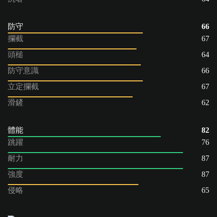
防守
66
攔截
67
頭槌
64
防守意識
66
立定攔截
67
滑鏟
62
體能
82
跳躍
76
耐力
87
強度
87
侵略
65