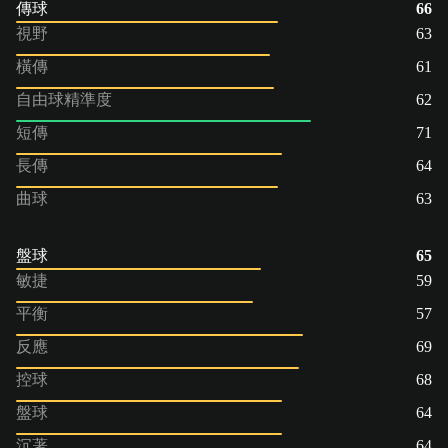
傳球
66
視野
63
橫傳
61
自由球精準度
62
短傳
71
長傳
64
曲球
63
盤球
65
敏捷
59
平衡
57
反應
69
控球
68
盤球
64
沉著
64