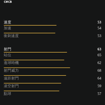
CM
CB
速度
53
加速
54
衝刺速度
53
射門
63
站位
65
進球時機
62
射門威力
68
遠距射門
64
凌空射門
59
點球
57