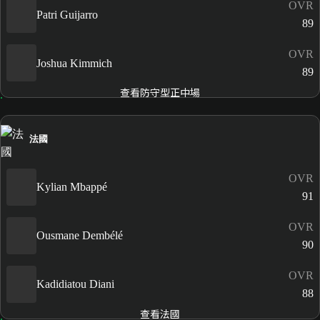
OVR
Patri Guijarro
89
OVR
Joshua Kimmich
89
查看防守型正中場
法國
OVR
Kylian Mbappé
91
OVR
Ousmane Dembélé
90
OVR
Kadidiatou Diani
88
查看法國