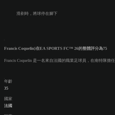
滑剷時，將球停在腳下
Francis Coquelin}在EA SPORTS FC™ 26的整體評分為75
Francis Coquelin 是一名來自法國的職業足球員，在南特隊擔任正中場
年齡
35
國家
法國