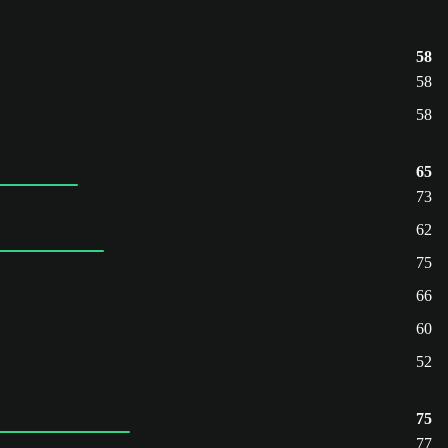
58
58
58
65
73
62
75
66
60
52
75
77