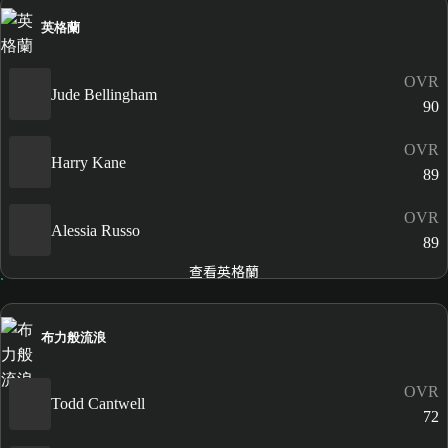
英格蘭
OVR
Jude Bellingham
90
OVR
Harry Kane
89
OVR
Alessia Russo
89
查看英格蘭
布力般流浪
OVR
Todd Cantwell
72