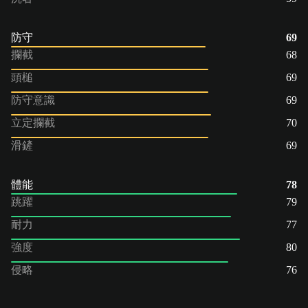
防守
69
攔截
68
頭槌
69
防守意識
69
立定攔截
70
滑鏟
69
體能
78
跳躍
79
耐力
77
強度
80
侵略
76