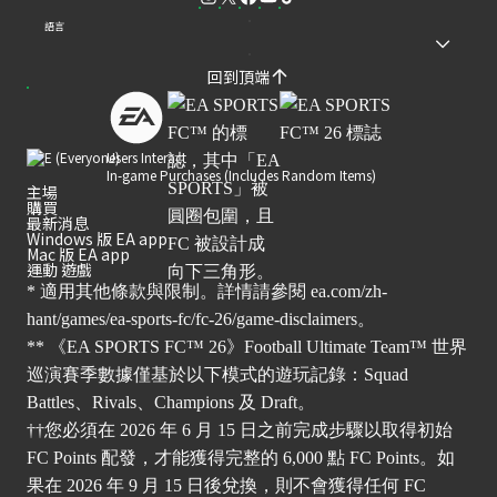
語言
回到頂端
Users Interact
In-game Purchases (Includes Random Items)
主場
購買
最新消息
Windows 版 EA app
Mac 版 EA app
運動 遊戲
* 適用其他條款與限制。詳情請參閱
ea.com/zh-
hant/games/ea-sports-fc/fc-26/game-disclaimers
。
** 《EA SPORTS FC™ 26》Football Ultimate Team™ 世界
巡演賽季數據僅基於以下模式的遊玩記錄：Squad
Battles、Rivals、Champions 及 Draft。
††您必須在 2026 年 6 月 15 日之前完成步驟以取得初始
FC Points 配發，才能獲得完整的 6,000 點 FC Points。如
果在 2026 年 9 月 15 日後兌換，則不會獲得任何 FC