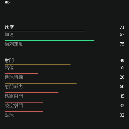
RB
速度
71
加速
67
衝刺速度
75
射門
40
站位
55
進球時機
28
射門威力
60
遠距射門
45
凌空射門
32
點球
32