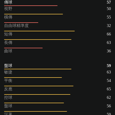
傳球
57
視野
50
橫傳
55
自由球精準度
32
短傳
66
長傳
63
曲球
36
盤球
59
敏捷
63
平衡
54
反應
65
控球
62
盤球
56
沉著
59