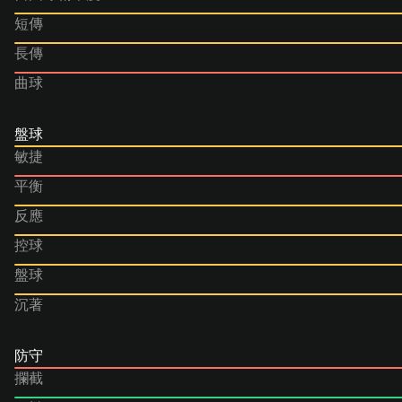
短傳
長傳
曲球
盤球
敏捷
平衡
反應
控球
盤球
沉著
防守
攔截