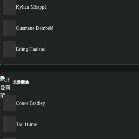
Kylian Mbappé
Ousmane Dembélé
Erling Haaland
北愛爾蘭
Conor Bradley
Trai Hume