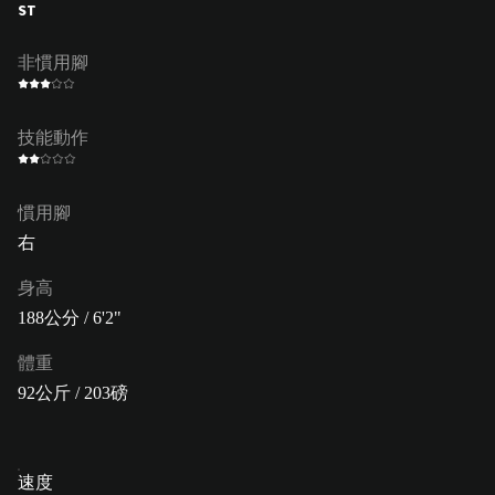
ST
非慣用腳
技能動作
慣用腳
右
身高
188公分 / 6'2"
體重
92公斤 / 203磅
速度