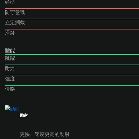
頭槌
防守意識
立定攔截
滑鏟
體能
跳躍
耐力
強度
侵略
勁射
更快、速度更高的勁射