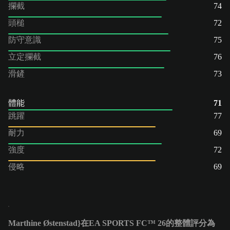
攔截
74
頭槌
72
防守意識
75
立定攔截
76
滑鏟
73
體能
71
跳躍
77
耐力
69
強度
72
侵略
69
Marthine Østenstad}在EA SPORTS FC™ 26的整體評分為