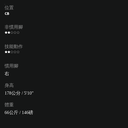
位置
CB
非慣用腳
技能動作
慣用腳
右
身高
178公分 / 5'10"
體重
66公斤 / 146磅