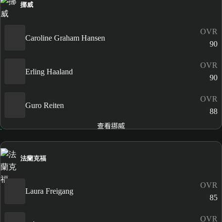
挪威
OVR
Caroline Graham Hansen
90
OVR
Erling Haaland
90
OVR
Guro Reiten
88
查看挪威
法蘭克福
OVR
Laura Freigang
85
OVR