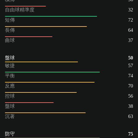
自由球精準度
32
短傳
72
長傳
64
曲球
37
盤球
50
敏捷
57
平衡
74
反應
70
控球
56
盤球
38
沉著
63
防守
75