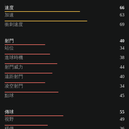
速度
66
加速
63
衝刺速度
69
射門
40
站位
34
進球時機
38
射門威力
44
遠距射門
40
凌空射門
34
點球
45
傳球
55
視野
49
橫傳
36